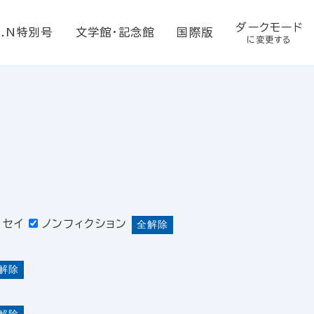
ダークモード
E.N特別号
文学館・記念館
国際版
に変更する
ッセイ
ノンフィクション
全解除
解除