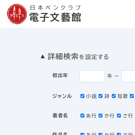
日本ペンクラブ
電子文藝館
詳細検索
を設定する
初出年
年
〜
ジャンル
小説
詩
短歌
著者名
あ行
か行
さ行
作品名