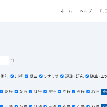
ホーム
ヘルプ
P.
年
俳句
川柳
戯曲
シナリオ
評論・研究
随筆・エ
た行
な行
は行
ま行
や行
ら行
わ行
全