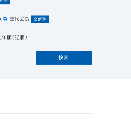
解除
訳
歴代会長
全解除
出年順（逆順）
検索