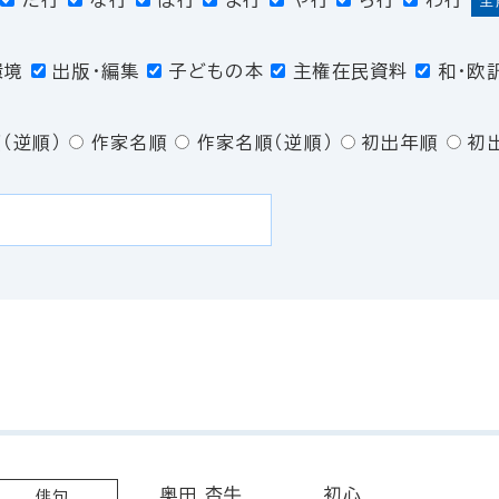
た行
な行
は行
ま行
や行
ら行
わ行
全
環境
出版・編集
子どもの本
主権在民資料
和・欧
（逆順）
作家名順
作家名順（逆順）
初出年順
初
奥田 杏牛
初心
俳句