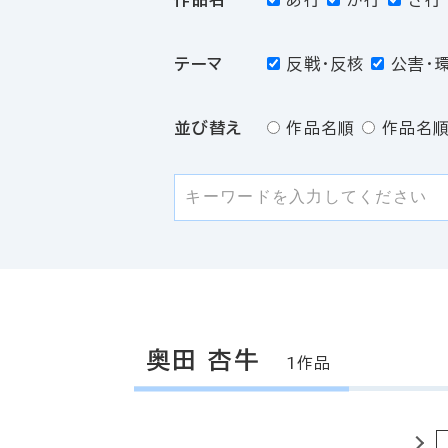
あ行
か行
さ行
テーマ
反戦・反核
公害・
並び替え
作品名順
作品名順
奥田 杏牛
1作品