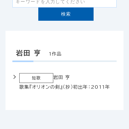
検索
岩田 亨
1作品
岩田 亨
短歌
歌集『オリオンの剣』（抄）
初出年：2011年