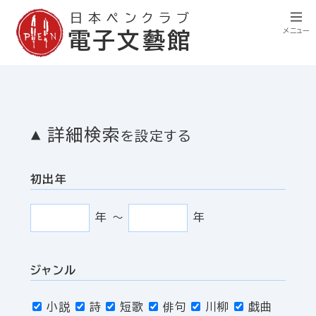
日本ペンクラブ
メニュー
電子文藝館
詳細検索
を設定する
初出年
年
〜
年
ジャンル
小説
詩
短歌
俳句
川柳
戯曲