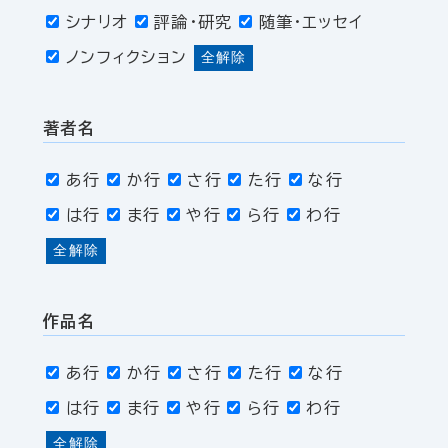
シナリオ
評論・研究
随筆・エッセイ
ノンフィクション
全解除
著者名
あ行
か行
さ行
た行
な行
は行
ま行
や行
ら行
わ行
全解除
作品名
あ行
か行
さ行
た行
な行
は行
ま行
や行
ら行
わ行
全解除