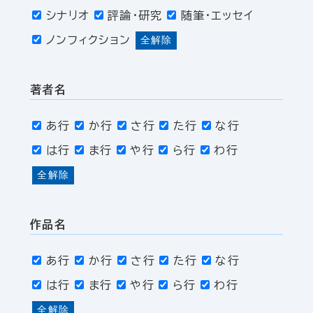
シナリオ
評論・研究
随筆・エッセイ
ノンフィクション
全解除
著者名
あ行
か行
さ行
た行
な行
は行
ま行
や行
ら行
わ行
全解除
作品名
あ行
か行
さ行
た行
な行
は行
ま行
や行
ら行
わ行
全解除