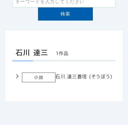
検索
石川 達三
1作品
石川 達三
蒼氓 (そうぼう)
小説