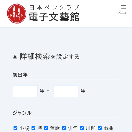
日本ペンクラブ
メニュー
電子文藝館
詳細検索
を設定する
初出年
年
〜
年
ジャンル
小説
詩
短歌
俳句
川柳
戯曲