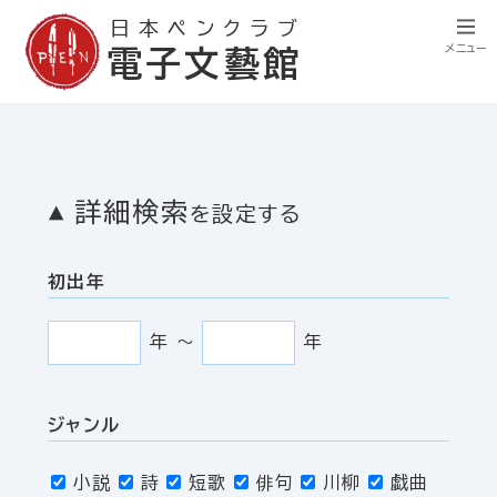
日本ペンクラブ
メニュー
電子文藝館
詳細検索
を設定する
初出年
年
〜
年
ジャンル
小説
詩
短歌
俳句
川柳
戯曲