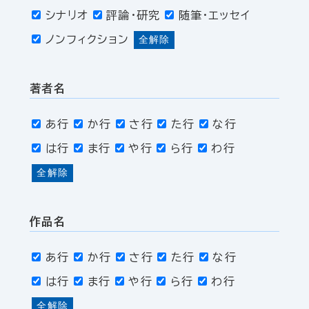
シナリオ
評論・研究
随筆・エッセイ
ノンフィクション
全解除
著者名
あ行
か行
さ行
た行
な行
は行
ま行
や行
ら行
わ行
全解除
作品名
あ行
か行
さ行
た行
な行
は行
ま行
や行
ら行
わ行
全解除