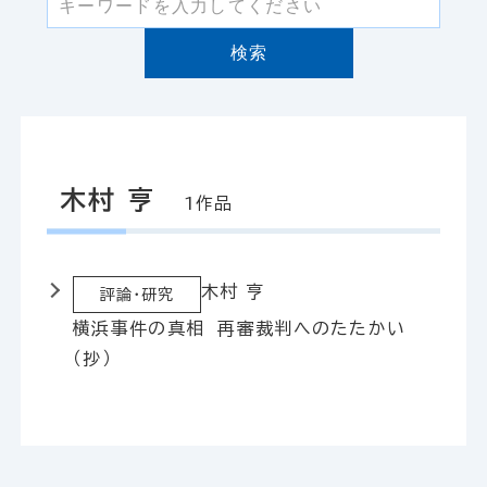
検索
木村 亨
1作品
木村 亨
評論・研究
横浜事件の真相 再審裁判へのたたかい
（抄）