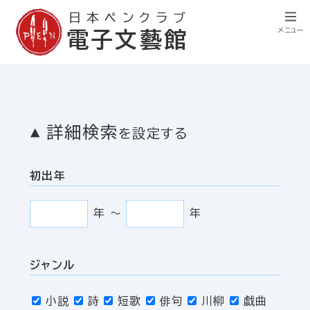
日本ペンクラブ
メニュー
電子文藝館
詳細検索
を設定する
初出年
年
〜
年
ジャンル
小説
詩
短歌
俳句
川柳
戯曲