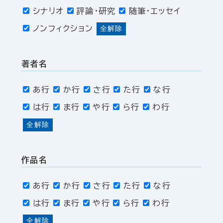
シナリオ
評論・研究
随筆・エッセイ
ノンフィクション
全解除
著者名
あ行
か行
さ行
た行
な行
は行
ま行
や行
ら行
わ行
全解除
作品名
あ行
か行
さ行
た行
な行
は行
ま行
や行
ら行
わ行
全解除