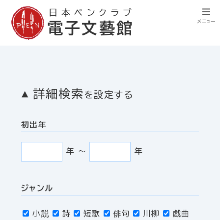
日本ペンクラブ
メニュー
電子文藝館
詳細検索
を設定する
初出年
年
〜
年
ジャンル
小説
詩
短歌
俳句
川柳
戯曲