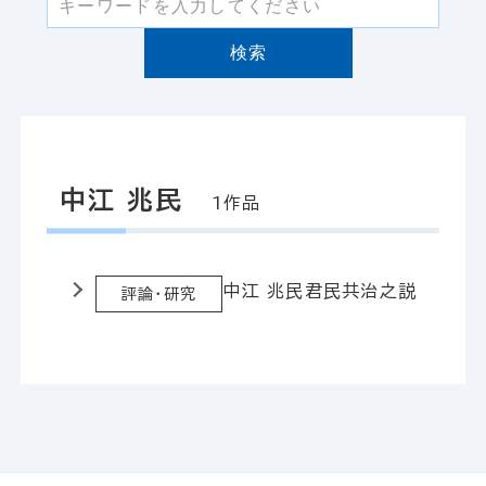
検索
中江 兆民
1作品
中江 兆民
君民共治之説
評論・研究