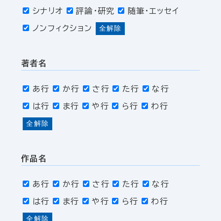
シナリオ
評論・研究
随筆・エッセイ
ノンフィクション
全解除
著者名
あ行
か行
さ行
た行
な行
は行
ま行
や行
ら行
わ行
全解除
作品名
あ行
か行
さ行
た行
な行
は行
ま行
や行
ら行
わ行
全解除