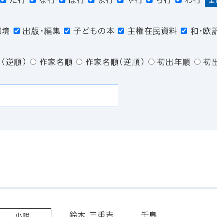
た行
な行
は行
ま行
や行
ら行
わ行
全
環境
出版・編集
子どもの本
主権在民資料
和・欧
（逆順）
作家名順
作家名順（逆順）
初出年順
初
鈴木 三重吉
千鳥
小説