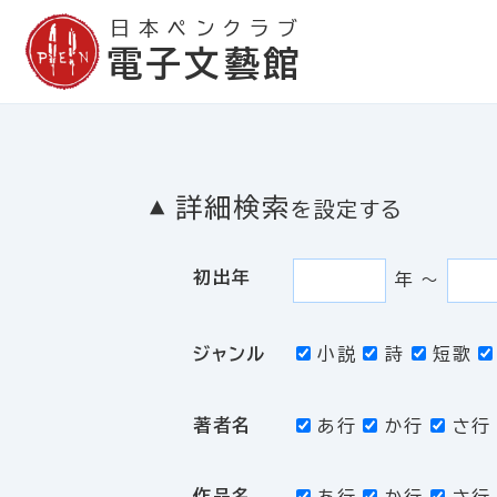
日本ペンクラブ
電子文藝館
詳細検索
を設定する
初出年
年
〜
ジャンル
小説
詩
短歌
著者名
あ行
か行
さ行
作品名