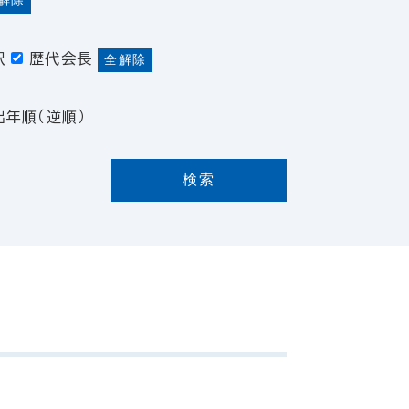
解除
訳
歴代会長
全解除
出年順（逆順）
検索