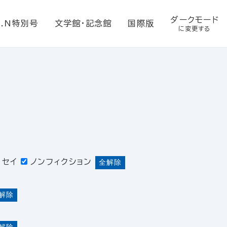
ダークモード
E.N特別号
文学館・記念館
国際版
に変更する
ッセイ
ノンフィクション
全解除
解除