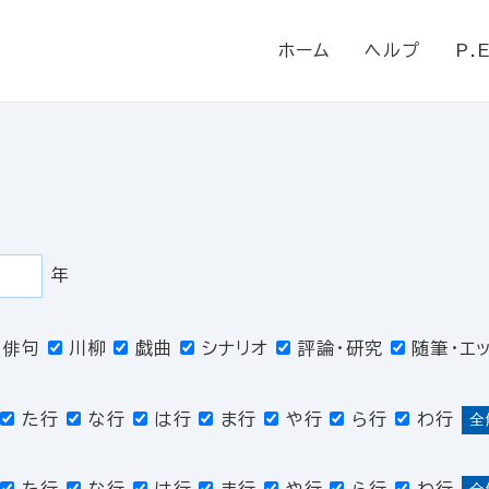
ホーム
ヘルプ
P.
年
俳句
川柳
戯曲
シナリオ
評論・研究
随筆・エ
た行
な行
は行
ま行
や行
ら行
わ行
全