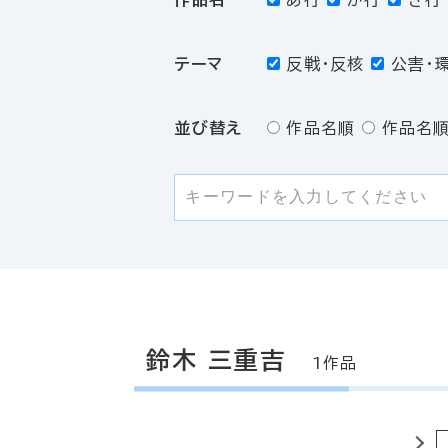
あ行
か行
さ行
テーマ
反戦・反核
公害・
並び替え
作品名順
作品名順
鈴木 三重吉
1作品