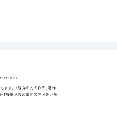
eserved
します。 （現存の方の作品、著作
著作権継承者の事前の許可をいた