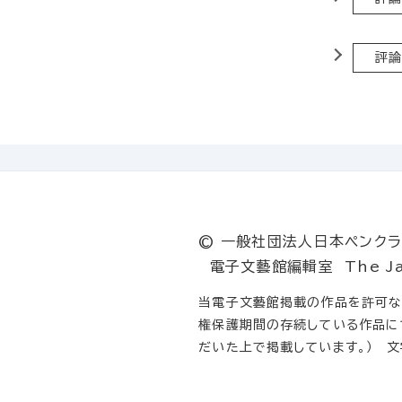
評論
© 一般社団法人日本ペンクラブ T
電子文藝館編輯室 The Japan P
当電子文藝館掲載の作品を許可なく
権保護期間の存続している作品に
だいた上で掲載しています。） 