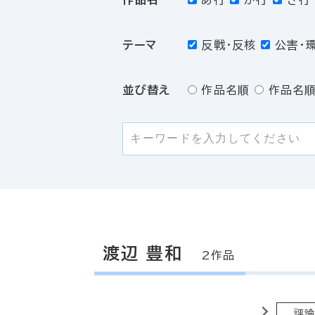
あ行
か行
さ行
テーマ
反戦・反核
公害・
並び替え
作品名順
作品名順
渡辺 豊和
2作品
評論