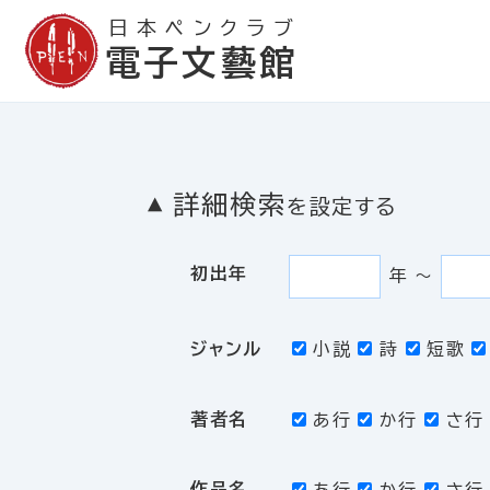
日本ペンクラブ
電子文藝館
詳細検索
を設定する
初出年
年
〜
ジャンル
小説
詩
短歌
著者名
あ行
か行
さ行
作品名