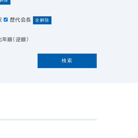
解除
訳
歴代会長
全解除
出年順（逆順）
検索