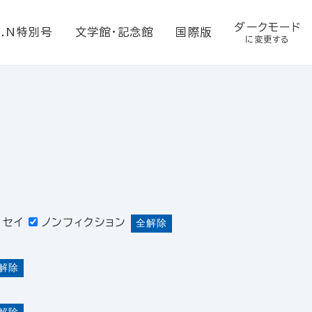
ダークモード
E.N特別号
文学館・記念館
国際版
に変更する
ッセイ
ノンフィクション
全解除
解除