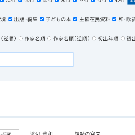
た行
な行
は行
ま行
や行
ら行
わ行
全
環境
出版・編集
子どもの本
主権在民資料
和・欧
（逆順）
作家名順
作家名順（逆順）
初出年順
初
渡辺 豊和
神話の空間
・研究