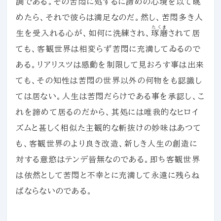
調である。その苦悶に処するに諦めの心境を以て眺
めたら、それで彼らは満足なのだ。然し、苦悶多き人
たくま
生を受入れる心が、如何に洗練され、
琢磨
されて居
ても、客観世界は相変らず苦悶に充満してゐるので
ある。リアリスツは感動を制限して見おろす事は出来
ても、その知性は苦悶の世界以外の何物をも認識し
ては居ない。人生は苦悶だらけである事を承認し、こ
れを諦めて居るのだから、其処には唯我的なヒロイ
ズムと甚しく相似た主観的な斬抜けの妙味はあつて
も、客観世界のより良き改造、新しき人生の創造に
対する意慾はテンデ皆無なのである。即ち客観世界
は依然として苦悶と不幸とに充満して永遠に残らね
ばならないのである。