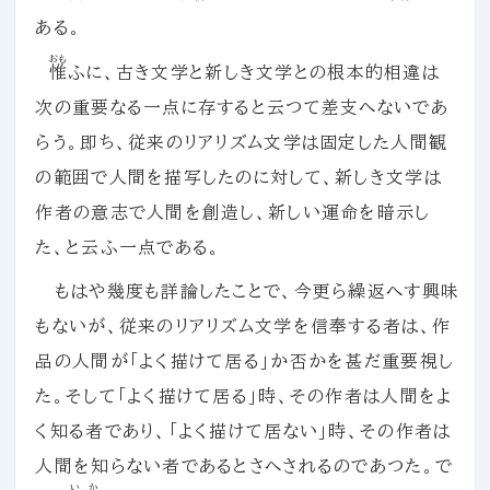
ある。
おも
惟
ふに、古き文学と新しき文学との根本的相違は
次の重要なる一点に存すると云つて差支へないであ
らう。即ち、従来のリアリズム文学は固定した人間観
の範囲で人間を描写したのに対して、新しき文学は
作者の意志で人間を創造し、新しい運命を暗示し
た、と云ふ一点である。
もはや幾度も詳論したことで、今更ら繰返へす興味
もないが、従来のリアリズム文学を信奉する者は、作
品の人間が「よく描けて居る」か否かを甚だ重要視し
た。そして「よく描けて居る」時、その作者は人間をよ
く知る者であり、「よく描けて居ない」時、その作者は
人間を知らない者であるとさへされるのであつた。で
いか