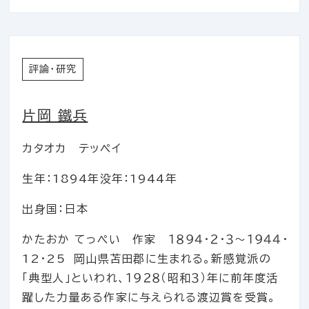
評論・研究
片岡 鐵兵
カタオカ テッペイ
生年：1894年
没年：1944年
出身国：日本
かたおか てっぺい 作家 １８９４・２・３～１９４４・
12・25 岡山県苫田郡に生まれる。新感覚派の
「典型人」といわれ、１９２８（昭和３）年に前年度活
躍した力量ある作家に与えられる渡辺賞を受賞。