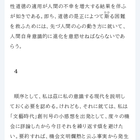
性道徳の適用が人間の不幸を増大する結果を伴ふ
かか
が如きである。即ち、道徳の是正によつて
斯
る困難
を救ふためには、先づ人間の心の動き方に就いて、
人間自身意識的に進化を意慾せねばならないであ
らう。
４
順序として、私は茲に私の意識する現代を説明し
ておく必要を認める。けれども、それに就ては、私は
「文藝時代」創刊号の小感想を出発として、度々の機
会に詳論したから今日それを繰り返す煩を避けた
い。要約すれば、機会文明爛熟と云ふ事実から発生