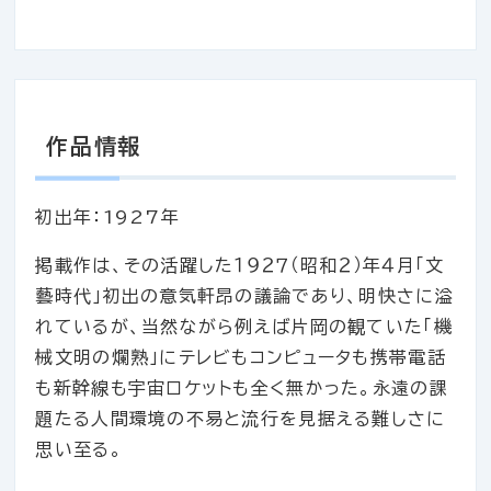
作品情報
初出年：1927年
掲載作は、その活躍した１９２７（昭和２）年４月「文
藝時代」初出の意気軒昂の議論であり、明快さに溢
れているが、当然ながら例えば片岡の観ていた「機
械文明の爛熟」にテレビもコンピュータも携帯電話
も新幹線も宇宙ロケットも全く無かった。永遠の課
題たる人間環境の不易と流行を見据える難しさに
思い至る。