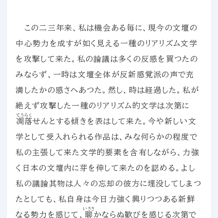
この二三年来、私は機会ある毎に、現今の文壇の
中心勢力を成すが如く見える一種のリアリズム文学
を攻撃して来た。私の論議は多くの反感を買つたの
みならず、一時は文壇全体が反新感覚派の声で充
満したかの感さへあつた。然し、時は経過した。私が
絶えず攻撃した一種のリアリズム的文学は次第に
てうらく
凋落
せんとする傾きを表はして来た。今や新しい文
学として受入れられる作品は、みな何らかの程度で
私の主張して来た文学的要素を含有しながら、力強
く日本の文壇内に芽を伸して来たのを認める。よし
私の議論其物は人々の忘却の彼方に埋没してしまつ
たとしても、私自身は今日力強く興りつつある新鮮
いささ
なる勢力を感じて、
聊
かならぬ歓びを感じる次第で