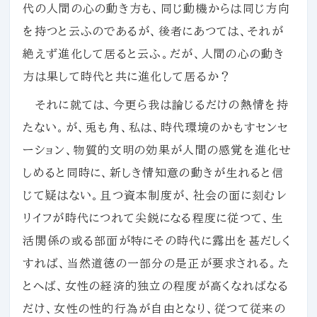
代の人間の心の動き方も、同じ動機からは同じ方向
を持つと云ふのであるが、後者にあつては、それが
絶えず進化して居ると云ふ。だが、人間の心の動き
方は果して時代と共に進化して居るか？
それに就ては、今更ら我は論じるだけの熱情を持
たない。が、兎も角、私は、時代環境のかもすセンセ
ーション、物質的文明の効果が人間の感覚を進化せ
しめると同時に、新しき情知意の動きが生れると信
じて疑はない。且つ資本制度が、社会の面に刻むレ
リイフが時代につれて尖鋭になる程度に従つて、生
活関係の或る部面が特にその時代に露出を甚だしく
すれば、当然道徳の一部分の是正が要求される。た
とへば、女性の経済的独立の程度が高くなればなる
だけ、女性の性的行為が自由となり、従つて従来の