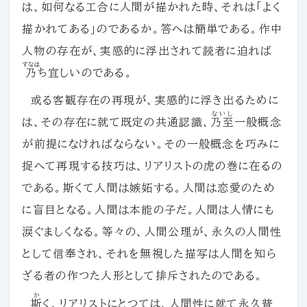
は、
如何
なる工合に人間が描かれた時、それは「よく
描かれてある」のであるか。答へは簡単である。作中
人物の存在が、実感的に浮出されて読者に迫れば
すなは
乃
ち宜しいのである。
或る客観存在の再現が、実感的に浮き出るために
ないし
は、その存在に就て既定の共通認識、
乃至
一般概念
が前提になければならない。その一般概念を巧みに
捉へて再現する技巧は、リアリストの虎の巻に在るの
である。斯くて人間は嫉妬する。人間は恋愛のため
に盲目となる。人間は本能の子だ。人間は人情にも
涙ぐましくなる。等々の、人間公理が、永久の人間性
として信奉され、それを無視した描写は人間を知ら
ざる者の作つた人形として排斥されたのである。
か
斯
く、リアリストにとつては、人間性に就て永久普