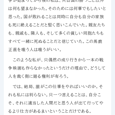
争が始まってから後の私は、只自国の勝つこと以外
は何も望まなかった。そのためには何事でもしたいと
思った。国が敗れることは同時に自分も自分の家族
も死に絶えることだと堅く思いこんでいた。親友たち
も、親戚も、隣人も、そして多くの貧しい同胞たちも
すべて一緒に死ぬることだと信じていた。この馬鹿
正直を嗤う人は嗤うがいい。
このような私が、只偶然の成り行きから一本の戦
争映画も作らなかったというだけの理由で、どうして
人を裁く側に廻る権利が有ろう。
では、結局、誰がこの仕事をやればいいのか。そ
れも私には判らない。只一つ言えることは、自分こ
そ、それに適当した人間だと思う人が出て行ってや
るより仕方があるまいということだけである。