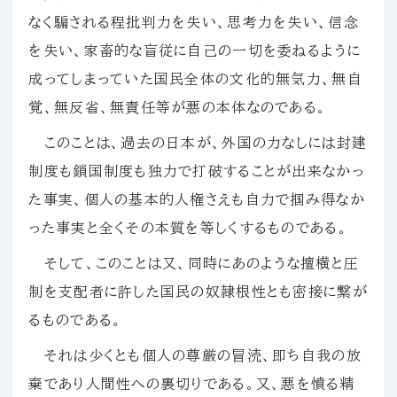
なく騙される程批判力を失い、思考力を失い、信念
を失い、家畜的な盲従に自己の一切を委ねるように
成ってしまっていた国民全体の文化的無気力、無自
覚、無反省、無責任等が悪の本体なのである。
このことは、過去の日本が、外国の力なしには封建
制度も鎖国制度も独力で打破することが出来なかっ
た事実、個人の基本的人権さえも自力で掴み得なか
った事実と全くその本質を等しくするものである。
そして、このことは又、同時にあのような擅横と圧
制を支配者に許した国民の奴隷根性とも密接に繋が
るものである。
それは少くとも個人の尊厳の冒涜、即ち自我の放
棄であり人間性への裏切りである。又、悪を憤る精