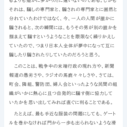
るよりも遥かに多かったに違いないのである。しかも
それは、騙しの専門家と、騙されの専門家とに画然と
分れていたわけではなく、今、一人の人間が誰かに
騙されると、次の瞬間には、もうその男が別の誰かを
掴まえて騙すというようなことを際限なく繰りかえし
ていたので、つまり日本人全体が夢中になって互に
騙したり騙されたりしていたのだろうと思う。
このことは、戦争中の末端行政の現れ方や、新聞
報道の愚劣さや、ラジオの馬鹿々々しさや、さては、
町会、隣組、警防団、婦人会といったような民間の組
織がいかに熱心に且つ自発的に騙す側に協力して
いたかを思い出してみれば直ぐに判ることである。
たとえば、最も手近な服装の問題にしても、ゲート
ルを巻かなければ門から一歩も出られないような滑