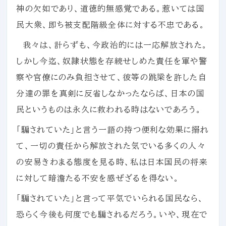
神の欠如であり、道徳的無感覚である。惹いては国
民大衆、即ち被支配階級全体に対する不忠である。
我々は、計らずも、今政治的には一応解放された。
しかし今迄、奴隷状態を存続せしめた責任を軍や警
察や官僚にのみ負担させて、彼等の跳梁を許した自
分達の罪を真剣に反省しなかったならば、日本の国
民というものは永久に救われる時はないであろう。
「騙されていた」と言う一語の持つ便利な効果に搦れ
て、一切の責任から解放された気でいる多くの人々
の安易きわまる態度を見る時、私は日本国民の将来
に対して暗澹たる不安を感ぜざるを得ない。
「騙されていた」と言って平気でいられる国民なら、
恐らく今後も何度でも騙されるだろう。いや、現在で