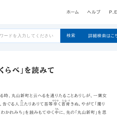
ホーム
ヘルプ
P.
検索
詳細検索はこ
くらべ」を読みて
る時、丸山新町と云へるを通りたることありしが、一葉女
み
やうや
うなづ
、告ぐる人
三
たりありて吾等
辛
く
首肯
きぬ。やがて「濁り
うち
「わかれみち」を読みもてゆく
中
に、先の「丸山新町」を思