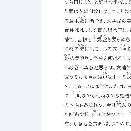
たも同じこと、と好きな学校ま
き弱味をば付け目にして、と祭
かたき
の意地
敵
に楯つき、大黒屋の
食呼ばはりして貰ふ恩は無し、
そろばん
い
捨て、書物も
十露盤
も
要
らぬも
ながれ
とゞま
つ瀬の
流
に似て、心の底に
停
ほか
外
の美登利。浮名を唄はるゝま
へば答へぬ意地悪るは、友達
うち
う
違うても物言はぬ
中
はホンの
を、忘るゝとには無きふた月、
いつ
に、
何時
までも何時までも見送
あかいり
の本性もあはれや。今は
紅入
きぬ
とも遊ばず、
衣
ひきかづきて一
有りし意地を其まゝ封じこめて