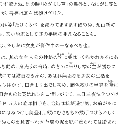
らず驚きぬ。是の時「めざまし草」の鴎外と、なにがし等と
しが、吾等は耳をば傾けざりき。
れ等「たけくらべ」を読みてますます確めぬ。丸山新町
も、又小説家として其の手腕の非凡なることも。
は、たしかに女史が傑作中の一なるべき也。
まこと
うる
一は、其の女主人公の性格の
洵
に
美
はしく描かれたるにあ
きた
あるじ
しき勤め、身売りの当時、めきゝに
来
りし楼の
主
が誘ひに
戚にては猶更なき身の、あはれ無垢なる少女の生活を
あはせ
も心往かず、田舎より出でし初め、藤色絞りの半襟を
袷
に
田舎ものと笑はれしを口惜しがりて、三日三夜泣きつゞけ
、十四五人の喧嘩相手を、此処は私が遊び処、お前がたに
事にはねつけし美登利。額にむさきもの投げつけられしく
げぬものを長吉づれが草履の泥を額に塗られては踏まれ