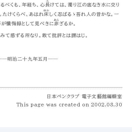
た
るべくも、年経ち、心
長
けては、濁り江の底なき水に交り
ゆか
。たけくらべ、あはれ
床
しく忍ばるゝ吾れ人の昔かな。一
あら
等が懺悔録として見べきに
非
ざるか。
みて感ずる所なり。敢て批評とは謂はじ。
──明治二十九年五月──
日本ペンクラブ 電子文藝館編輯室
This page was created on
2002.08.30