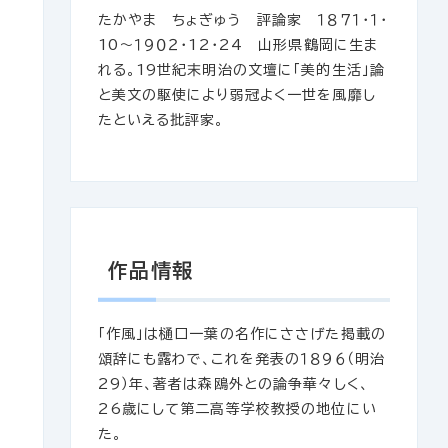
たかやま ちょぎゅう 評論家 １８７１・１・
10～１９０２・12・24 山形県鶴岡に生ま
れる。19世紀末明治の文壇に「美的生活」論
と美文の駆使により弱冠よく一世を風靡し
たといえる批評家。
作品情報
「作風」は樋口一葉の名作にささげた掲載の
頌辞にも露わで、これを発表の１８９６（明治
29）年、著者は森鴎外との論争華々しく、
26歳にして第二高等学校教授の地位にい
た。