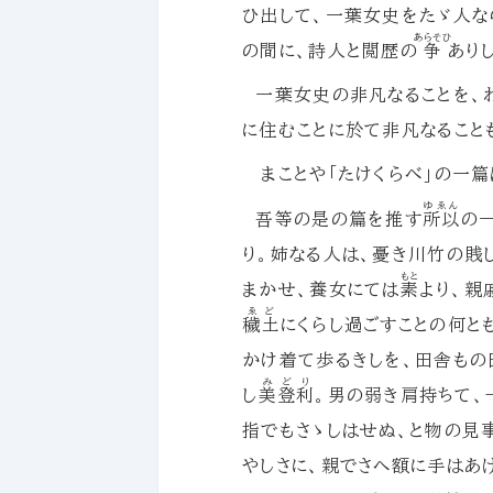
ひ出して、一葉女史をたゞ人な
あらそひ
の間に、詩人と閲歴の
争
あり
一葉女史の非凡なることを、わ
に住むことに於て非凡なること
まことや「たけくらべ」の一篇
ゆゑん
吾等の是の篇を推す
所以
の
り。姉なる人は、憂き川竹の賎
もと
まかせ、養女にては
素
より、親
ゑど
穢土
にくらし過ごすことの何と
かけ着て歩るきしを、田舎もの
みどり
し
美登利
。男の弱き肩持ちて
指でもさゝしはせぬ、と物の見
やしさに、親でさへ額に手はあ