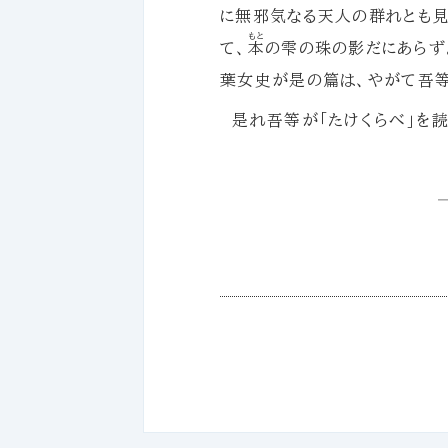
に無邪気なる天人の群れとも見
もと
て、
本
の雫の珠の影だにあらず
葉女史が是の篇は、やがて吾
是れ吾等が「たけくらべ」を読