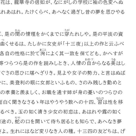
花は、
龍華寺
の
信如
が、なにがしの学校に袖の色変へぬ
はれあはれ。たけくらべ、あへなく過ぎし昔の夢を思ひやる
かん
うが
、是の
間
の情理をかくまでに
穿
たれしや。是の平淡の資
つ
を
曲
くせるは、たしかに女史が「十三夜」以上の作と云ふべ
まこと
、各自の性格に於て
洵
によく其一致を保てども、かへすが
おのづ
うる
等つらつら是の作を読みしとき、人情の
自
からなる
美
はし
さぐさの思ひに堪へざりき。見よや女子の勢力、と言はぬば
に、美登利の眼に女郎といふもの、さのみ賎しき勤めと
の孝養と羨ましく、お職を通す姉が身の憂いのつらひの
ならひ
面白く聞きなさるゝ年はやうやう数への十四、
習
は性を移
るべき。玉の如く清き少女の初恋は、あはれや露の如く
ぢや
前途の、
蛇
の口を開いて待ち居るとも知らで、あへなき夢
よ。生れにはなど変りなき人の種。十三四の友どちは、げ