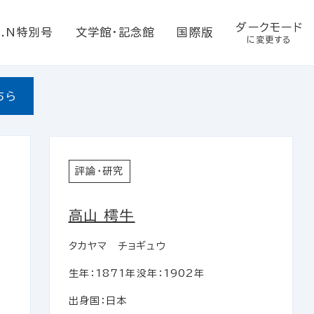
ダークモード
E.N特別号
文学館・記念館
国際版
に変更する
ちら
評論・研究
高山 樗牛
タカヤマ チョギュウ
生年：1871年
没年：1902年
出身国：日本