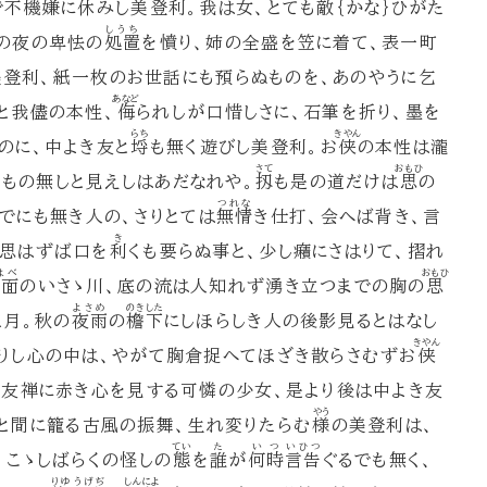
で不機嫌に休みし美登利。我は女、とても敵｛かな｝ひがた
しうち
の夜の卑怯の
処置
を憤り、姉の全盛を笠に着て、表一町
美登利、紙一枚のお世話にも預らぬものを、あのやうに乞
あなど
と我儘の本性、
侮
られしが口惜しさに、石筆を折り、墨を
らち
きやん
のに、中よき友と
埒
も無く遊びし美登利。お
侠
の本性は瀧
さて
おもひ
るもの無しと見えしはあだなれや。
扨
も是の道だけは
思
の
つれな
でにも無き人の、さりとては
無情
き仕打、会へば背き、言
き
と思はずば口を
利
くも要らぬ事と、少し癪にさはりて、摺れ
はべ
おもひ
表面
のいさゝ川、底の流は人知れず湧き立つまでの胸の
思
よさめ
のきした
三月。秋の
夜雨
の
檐下
にしほらしき人の後影見るとはなし
きやん
りし心の中は、やがて胸倉捉へてほざき散らさむずお
侠
の友禅に赤き心を見する可憐の少女、是より後は中よき友
やう
と間に籠る古風の振舞、生れ変りたらむ
様
の美登利は、
てい
た
いつ
いひつ
、こゝしばらくの怪しの
態
を
誰
が
何時
言告
ぐるでも無く、
りゆうげぢ
しんによ