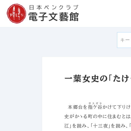
日本ペンクラブ
電子文藝館
一葉女史の「たけ
サスガヤ
本郷台を
指ケ谷
かけて下りけ
史がかゝる町の中に住まむとは
江」を読み、「十三夜」を読み、