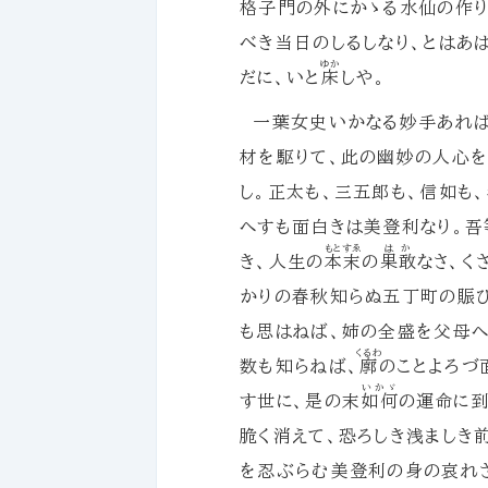
格子門の外にかゝる水仙の作り
べき当日のしるしなり、とはあ
ゆか
だに、いと
床
しや。
一葉女史いかなる妙手あれば
材を駆りて、此の幽妙の人心
し。正太も、三五郎も、信如も
へすも面白きは美登利なり。吾
もとすゑ
はか
き、人生の
本末
の
果敢
なさ、く
かりの春秋知らぬ五丁町の賑ひ
も思はねば、姉の全盛を父母へ
くるわ
数も知らねば、
廓
のことよろづ
いかゞ
す世に、是の末
如何
の運命に到
脆く消えて、恐ろしき浅ましき
を忍ぶらむ美登利の身の哀れさ