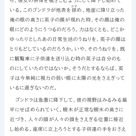
ら、彼女の表情を覗きこむようにして降下し始めて
かす
いる。このゴンドラが地表を
掠
め、地面に降り立った
俺の眼の高さに英子の顔が現れた時、その顔は俺の
眼にどのようにうつるのだろう。力はなくとも、どこか
ゆったりとしたあの日常生活のうねりを、英子の顔は
とりもどしているのだろうか。いや、そのうねりを、既
に観覧車に子供達を送り込む時の英子は自分のも
のにしていたのではないか。そうだとするならば、英
子は今単純に視力の弱い眼に太陽の光をさえぎって
いるに過ぎないのだ。
ゴンドラは急激に降下して、彼の視野はみるみる扁
平にせばめられていく。樹木が正常な樹木の高さに
近づき、人々の頭が人々の頭をさえぎる位置に接近
し始める。座席に立上ろうとする子供達の手をおさえ