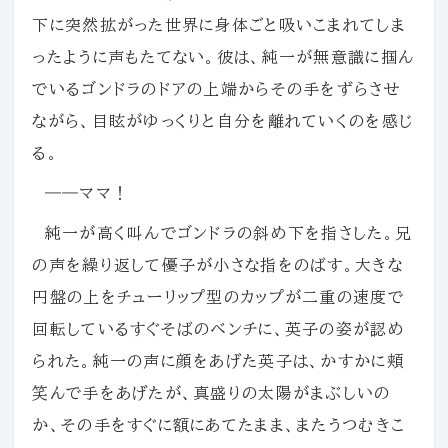
下に突然拡がった世界に身体ごと吸いこまれてしま
ったように声もたてない。彼は、純一が無意識に掴ん
でいるゴンドラのドアの上端からその手をずらさせ
ながら、目眩がゆっくりと自分を離れていくのを感じ
る。
――ママ！
純一が高く叫んでゴンドラの斜め下を指さした。兄
の声を繰り返して優子が小さな指をのばす。大きな
円盤の上をチューリップ型のカップが二重の速度で
回転しているすぐそばのベンチに、英子の姿が認め
られた。純一の声に顔をあげた英子は、かすかに頬
笑んで手をあげたが、真盛りの太陽がまぶしいの
か、その手をすぐに額にあてたまま、またうつむきこ