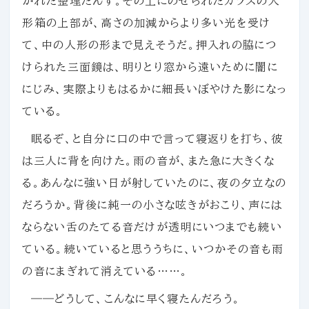
かれた整理だんす。その上にのせられたガラスの人
形箱の上部が、高さの加減からより多い光を受け
て、中の人形の形まで見えそうだ。押入れの脇につ
けられた三面鏡は、明りとり窓から遠いために闇に
にじみ、実際よりもはるかに細長いぼやけた影になっ
ている。
眠るぞ、と自分に口の中で言って寝返りを打ち、彼
は三人に背を向けた。雨の音が、また急に大きくな
る。あんなに強い日が射していたのに、夜の夕立なの
だろうか。背後に純一の小さな呟きがおこり、声には
ならない舌のたてる音だけが透明にいつまでも続い
ている。続いていると思ううちに、いつかその音も雨
の音にまぎれて消えている……。
――どうして、こんなに早く寝たんだろう。