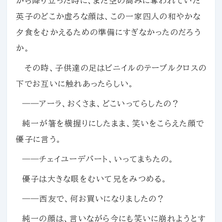
から降り立った時に、まだ空の高みに奪われていた
英子のどこか虚ろな顔は、この一家四人の和やかな
夕食をむかえるための準備にすぎなかったのだろう
か。
その時、子供達の足はビニイルのテーブルクロスの
下でお互いに触れあったらしい。
――アーラ、おくさま、どこいってらしたの？
純一が箸を横握りにしたまま、笑いをこらえた顔で
優子に言う。
――チェイユーデパート、いってまちたの。
優子は大きな眼をむいて兄をみつめる。
――西友で、何お買いになりましたの？
純一の顔は、言いながら今にも笑いに崩れようとす