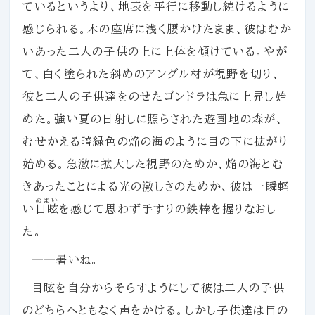
ているというより、地表を平行に移動し続けるように
感じられる。木の座席に浅く腰かけたまま、彼はむか
いあった二人の子供の上に上体を傾けている。やが
て、白く塗られた斜めのアングル材が視野を切り、
彼と二人の子供達をのせたゴンドラは急に上昇し始
めた。強い夏の日射しに照らされた遊園地の森が、
むせかえる暗緑色の焔の海のように目の下に拡がり
始める。急激に拡大した視野のためか、焔の海とむ
きあったことによる光の激しさのためか、彼は一瞬軽
めまい
い
目眩
を感じて思わず手すりの鉄棒を握りなおし
た。
――暑いね。
目眩を自分からそらすようにして彼は二人の子供
のどちらへともなく声をかける。しかし子供達は目の