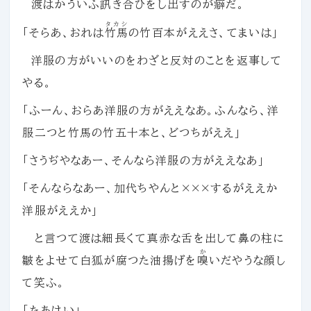
渡はかういふ訊き合ひをし出すのが癖だ。
タカシ
「そらあ、おれは
竹馬
の竹百本がええさ、てまいは」
洋服の方がいいのをわざと反対のことを返事して
やる。
「ふーん、おらあ洋服の方がええなあ。ふんなら、洋
服二つと竹馬の竹五十本と、どつちがええ」
「さうぢやなあー、そんなら洋服の方がええなあ」
「そんならなあー、加代ちやんと×××するがええか
洋服がええか」
と言つて渡は細長くて真赤な舌を出して鼻の柱に
か
皺をよせて白狐が腐つた油揚げを
嗅
いだやうな顔し
て笑ふ。
「たあけい」