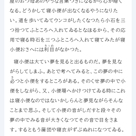
屋のおつ
母
あのやうな言葉つきになるから心が暗く
なる。どうかして寝小便が出なくなるやうになりた
い。道を歩いてゐてウンコがしたくなつたら小石を三
つ拾つてふところへ入れてゐるとなほるから、その応
用で寝る時石を三つふところへ入れて寝てみたが寝
きゝめ
小便おさへには
利目
がなかつた。
寝小便は大てい夢を見ると出るものだ。夢を見な
がらしてしまふ。あとで考へてみると、この夢の中に
き
必
つと小便をするところがある。そのくせ夢の中で小
便をしながら、又、小便場へかけつけてゐる時にこれ
は寝小便なのではないかしらんと夢見ながらそんな
ことまで思ふ。そして小便の音がしだすと段々その
夢の中でみる音が大きくなつてその音で目をさま
す。するともう蒲団や寝衣がずぶぬれになつてゐる。