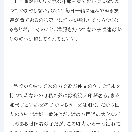
王子様がいくら立派な洋服を着ておいでになつた
つてかまやしない。けれど毎日一緒に遊んでゐる友
達が着てゐるのは第一に洋服が欲しくてならなくな
るもとだ。一そのこと、洋服を持つてない子供達ばか
りの町へ引越してくれてもいい。
二
学校から帰つて家の方で遊ぶ仲間のうちで洋服を
持つてゐないのは私の外には渡浜太郎が居る。まだ
加代子といふ女の子が居るが、女は別だ。だから四
人のうちで渡が一番好きだ。渡は八間道の大きな石
はな
門のある眼医者の子だが、この町内から一寸
距
れて