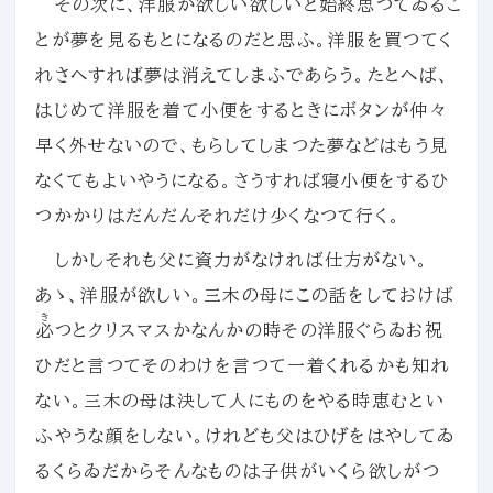
その次に、洋服が欲しい欲しいと始終思つてゐるこ
とが夢を見るもとになるのだと思ふ。洋服を買つてく
れさへすれば夢は消えてしまふであらう。たとへば、
はじめて洋服を着て小便をするときにボタンが仲々
早く外せないので、もらしてしまつた夢などはもう見
なくてもよいやうになる。さうすれば寝小便をするひ
つかかりはだんだんそれだけ少くなつて行く。
しかしそれも父に資力がなければ仕方がない。
あゝ、洋服が欲しい。三木の母にこの話をしておけば
き
必
つとクリスマスかなんかの時その洋服ぐらゐお祝
ひだと言つてそのわけを言つて一着くれるかも知れ
ない。三木の母は決して人にものをやる時恵むとい
ふやうな顔をしない。けれども父はひげをはやしてゐ
るくらゐだからそんなものは子供がいくら欲しがつ