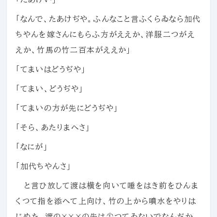
「なんで、たあけぢや。ふんなこと言ふくらゐなら加代
ちやんを嫁さんにもらふ方がええか、洋服二つがえ
えか、竹馬の竹二百本がええか」
「てまいはどうぢや」
「てまい、どうぢや」
「てまいの方が先にどうぢや」
「そら、あたりまへさ」
「なにが」
「加代ちやんさ」
と言ひ放して渡は横を向いて唾をはき前をひんま
くつて指を添へて上向け、竹の上から噴水をやりは
じめた。渡の×××の先は尖つてゐないでなんだか