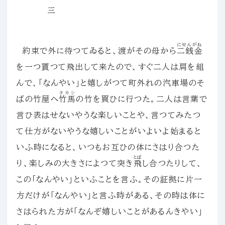
三
にせんがね
約束で外に待つてゐると、渡がその母から
二銭金
を一つ貰つて飛出して来たので、すぐ二人は肩を組
んで、「なんやい」と嬉しがつて町外れの汽車場のそ
タカシ
ばの竹屋へ
竹馬
の竹を買ひに行つた。二人は言葉で
言ひ表はせないやうな楽しいことや、言つてみたつ
て仕方がないやうな嬉しいことがいよいよ始まると
いふ時になると、いつもお互ひの体にさはり合つた
とば
り、楽しみの大きさによつて突き
飛
し合つたりして、
この「なんやい」といふことを言ふ。その証拠に片一
方だけが「なんやい」と言ふ時がある、その時は体に
さはられた方が「なんぞ嬉しいことがあるんきやい」