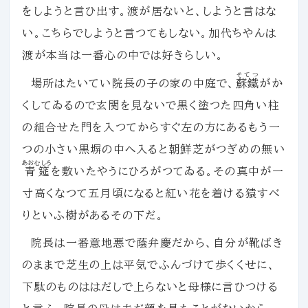
をしようと言ひ出す。渡が居ないと、しようと言はな
い。こちらでしようと言つてもしない。加代ちやんは
渡が本当は一番心の中では好きらしい。
そてつ
場所はたいてい院長の子の家の中庭で、
蘇鐵
がか
くしてゐるので玄関を見ないで黒く塗つた四角い柱
の組合せた門を入つてからすぐ左の方にあるもう一
つの小さい黒塀の中へ入ると朝鮮芝がつぎめの無い
あおむしろ
青筵
を敷いたやうにひろがつてゐる。その真中が一
寸高くなつて五月頃になると紅い花を着ける猿すべ
りといふ樹があるその下だ。
院長は一番意地悪で蔭弁慶だから、自分が靴ばき
のままで芝生の上は平気でふんづけて歩くくせに、
下駄のものははだしで上らないと母様に言ひつける