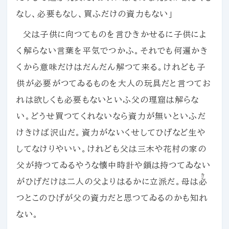
なし、必要もなし、買ふだけの資力もない」
父は子供に向つてものを言ひきかせるに子供によ
く解らない言葉を平気でつかふ。それでも何遍かき
くから意味だけはだんだん解つて来る。けれども子
供が必要がつてゐるものを大人の玩具だと言つてお
れは欲しくも必要もないといふ父の理窟は解らな
い。どうせ買つてくれないなら資力が無いといふだ
けきけば沢山だ。資力がないくせしてひげなど生や
してなけりやいい。けれども父は三木や花村の家の
父が持つてゐるやうな懐中時計や鎖は持つてゐない
き
がひげだけは二人の父よりはるかに立派だ。母は
必
つとこのひげが父の資力だと思つてゐるのかも知れ
ない。