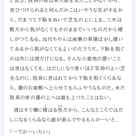
と言ふ。院長の母は未だ顔を見たことがないから、
言ひつけられると何んだかこはいやうな気がするか
ら、だまつて下駄をぬいで芝生の上に上る。三木は
靴だから脱がなくてもそのままでいいものだから嬉
しがつてゐる。加代ちやんは麻裏の草履ばかし履い
てゐるから脱がなくてもよいのださうだ。下駄を脱ぐ
のは外には渡だけになる。そんな小意地の悪いこと
は言はなくても、はだしになり度いほど気持のよい芝
生なのに、院長に言はれてから下駄を脱ぐくらゐな
ら、畳のお座敷へ上らせてもらふやうなものだ。未だ
院長の家の畳の上へは誰も上つたことはない。
さ
たち
渡はすぐ癪に
障
はる
性
だから、こんなところではだ
しになるくらゐなら誰が遊んでやるもんかーいと、
「一でおーいたい」