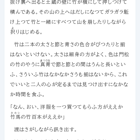
抜け裏へ出ると土蔵の壁に竹が横にして押しつけて
積んである。その山の上へはだしになつてガラガラ駈
け上つて竹と一緒にすべつて山を崩したりしながら
よ
択
りはじめる。
竹は二本の太さと節と青さの色合がぴつたりと揃
はないといけない。太さは細身の方がよく、色は門松
まつさを
の竹のやうに
真青
で節と節との間はうんと長いとい
ふ、さういふ竹はなかなかさうも揃はないから、これ
でいいと二人の心が定るまでは見つけ出すになかな
か時間を食ふ。
「なん、おい、洋服を一つ買つてもらふ方がええか
タカシ
竹馬
の竹百本がええか」
渡はさがしながら訊き出す。