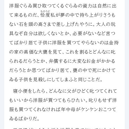
洋服ぐらゐ買ひ取つてくるぐらゐの資力は自然に出
ちやうど
て来るものだ、
恰度
私が夢の中で持ち上がりさうも
ない石を頭の高さまで差し上げたやうに。大人の玩
具なぞ自分は欲しくないとか、必要がないなど言つ
てばかり居て子供に洋服を買つてやらないのは金持
の家の高価な大甕を見て、これを割るとどんなに叱
られるだらうとか、弁償するに大変なお金がかかる
だらうとか思つてばかり居て、甕の中で死にかけて
ゐる子供を見殺しにしてしまふと同じことだ。
寝小便をしたら、どんなに父がひどく叱つてくれて
もいいから洋服が買つてもらひたい。叱りもせず洋
服も買つてくれなければ年中母がケンケンおこつて
ゐるばかりだ。