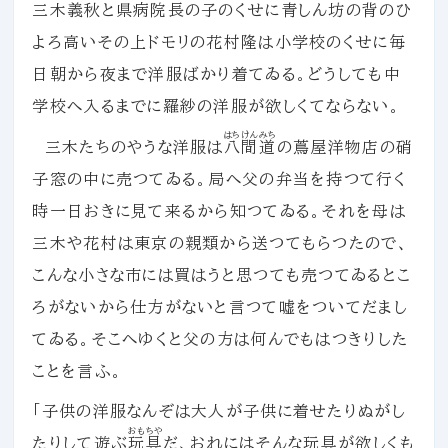
三木義秋と県病院長の子のくせに青しん坊の背のひ
よろ高いその上ドモリの花村隆は小学校のくせに毎
日朝から夜まで洋服ばかり着てゐる。どうしても中
学校へ入るまでに羅紗の洋服が欲しくてならない。
はちけんみち
三木たちのやうな洋服は
八間道
の蔦屋洋物店の硝
子窓の中に売つてゐる。局へ父の弁当を持つて行く
時一日おきに見て来るから知つてゐる。それを母は
三木や花村は東京の親類から送つてもらつたので、
こんな小さな市には買はうと思つても売つてゐるとこ
ろがないから仕方がないと言つて嘘をついてだまし
てゐる。そこへゆくと父の方は何んでもはつきりした
ことを言ふ。
「子供の洋服なんぞは大人が子供に着せたりぬがし
おもちや
たりして遊ぶ
玩具
だ、おれにはそんな玩具が欲しくも