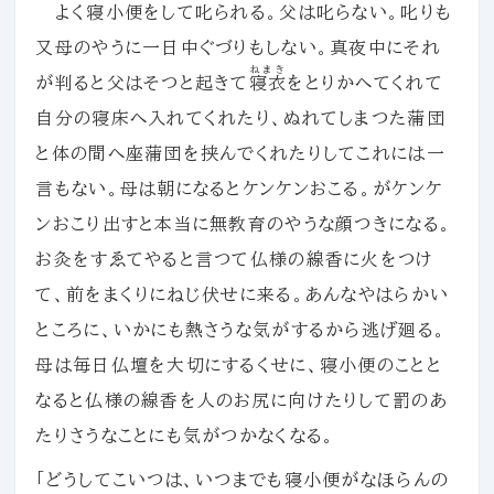
よく寝小便をして叱られる。父は叱らない。叱りも
又母のやうに一日中ぐづりもしない。真夜中にそれ
ねまき
が判ると父はそつと起きて
寝衣
をとりかへてくれて
自分の寝床へ入れてくれたり、ぬれてしまつた蒲団
と体の間へ座蒲団を挟んでくれたりしてこれには一
言もない。母は朝になるとケンケンおこる。がケンケ
ンおこり出すと本当に無教育のやうな顔つきになる。
お灸をすゑてやると言つて仏様の線香に火をつけ
て、前をまくりにねじ伏せに来る。あんなやはらかい
ところに、いかにも熱さうな気がするから逃げ廻る。
母は毎日仏壇を大切にするくせに、寝小便のことと
なると仏様の線香を人のお尻に向けたりして罰のあ
たりさうなことにも気がつかなくなる。
「どうしてこいつは、いつまでも寝小便がなほらんの