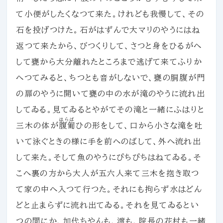
て小便がしたくなつて来た。けれども我慢して、その
石を投げつけた。石がはずんで大マリのやうにはね
返つて来たから、びつくりして、さつと身をひるがへ
して甕から大分離れたところまで逃げて来てふりか
へつてみると、ちつとも音がしないで、甕の胴腹が門
の扉のやうに開いて甕の中の水が滝のやうに流れ出
してゐる。見てゐるとやがてその滝と一緒にふはりと
はらば
三木の体が
腹匍
ひの形をして、口から小さな滝を吐
いて泳ぐときの様に手を前へのばして、外へ流れ出
して来た。そして魚のやうにぴちぴちはねてゐる。そ
こへ裏の方から大人が五六人来て三木を抱き取つ
て家の中へ入つて行つた。それにも拘らず水はどん
どと止まらずに流れ出てゐる。それを見てゐるとい
つの間にか、加代ちやんも、渡も、院長の花村も一緒