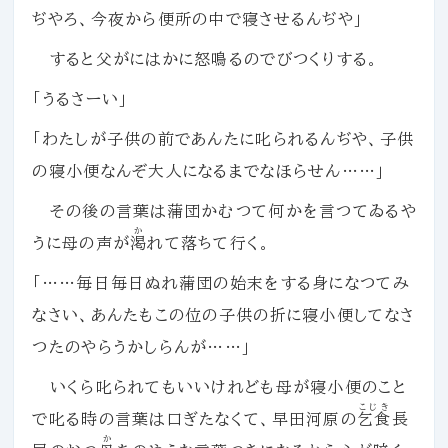
ぢやろ、今夜から便所の中で寝させるんぢや」
すると父がにはかに怒鳴るのでびつくりする。
「うるさーい」
「わたしが子供の前であんたに叱られるんぢや、子供
の寝小便なんぞ大人になるまでなほらせん……」
その後の言葉は蒲団かむつて何かを言つてゐるや
か
うに母の声が
渇
れて落ちて行く。
「……毎日毎日ぬれ蒲団の始末をする身になつてみ
なさい、あんたもこの位の子供の折に寝小便してなさ
つたのやらうかしらんが……」
いくら叱られてもいいけれども母が寝小便のこと
こじき
で叱る時の言葉は口ぎたなくて、早田河原の
乞食
長
か