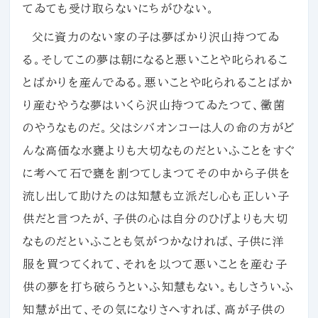
てゐても受け取らないにちがひない。
父に資力のない家の子は夢ばかり沢山持つてゐ
る。そしてこの夢は朝になると悪いことや叱られるこ
とばかりを産んでゐる。悪いことや叱られることばか
り産むやうな夢はいくら沢山持つてゐたつて、黴菌
のやうなものだ。父はシバオンコーは人の命の方がど
んな高価な水甕よりも大切なものだといふことをすぐ
に考へて石で甕を割つてしまつてその中から子供を
流し出して助けたのは知慧も立派だし心も正しい子
供だと言つたが、子供の心は自分のひげよりも大切
なものだといふことも気がつかなければ、子供に洋
服を買つてくれて、それを以つて悪いことを産む子
供の夢を打ち破らうといふ知慧もない。もしさういふ
知慧が出て、その気になりさへすれば、高が子供の