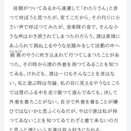
母親がついてゐるから遠慮して「わたりさん」と言
つて呼ぼうと思つたが、変てこだから、その代りに小
さい声で呼ばつてみたが、音楽隊の音で、そんな小
さな声はかき消されてしまつたのだらう。渡は楽隊に
あふられて跳ね上るやうな足踏みをして活動の中へ
かんなくず
鉋屑
のやうに吹き込まれて行つてしまつたことがあ
つた。その時から渡の外套を持つてゐることを知つ
てゐる。けれども、渡は一口もそんなことを言はな
い。私と遊ぶ時は勿論、私の目に見えるやうなところ
では雪のふる中を走り廻つて遊んでゐても、決して
外套を着たことがない。自分で外套を着ることが嫌
ひではないかと思ふくらゐだが、やはり渡は私が持
つてゐないことを知つてゐてわざと着て来ないのだ
と思ふと渡といふ友達は益々好きになれる。