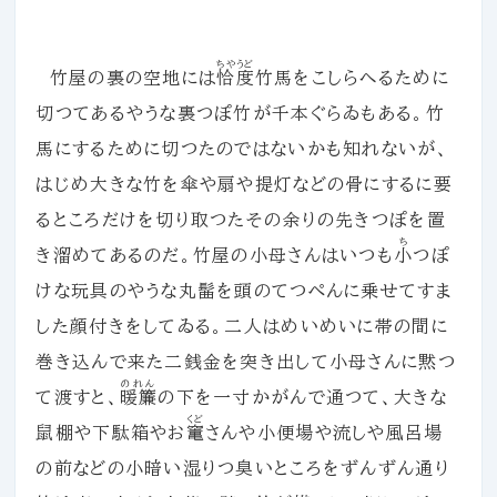
ちやうど
竹屋の裏の空地には
恰度
竹馬をこしらへるために
切つてあるやうな裏つぽ竹が千本ぐらゐもある。竹
馬にするために切つたのではないかも知れないが、
はじめ大きな竹を傘や扇や提灯などの骨にするに要
るところだけを切り取つたその余りの先きつぽを置
ち
き溜めてあるのだ。竹屋の小母さんはいつも
小
つぽ
けな玩具のやうな丸髷を頭のてつぺんに乗せてすま
した顔付きをしてゐる。二人はめいめいに帯の間に
巻き込んで来た二銭金を突き出して小母さんに黙つ
のれん
て渡すと、
暖簾
の下を一寸かがんで通つて、大きな
くど
鼠棚や下駄箱やお
竃
さんや小便場や流しや風呂場
の前などの小暗い湿りつ臭いところをずんずん通り