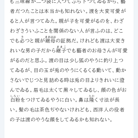
も三味線が二つ袋に入つてぶら下つてゐるから、藝
者だつたことは本当かも知れない。渡を大変可愛が
ると人が言つてゐた。親が子を可愛がるのを、わざ
わざさういふことを関係のない人が言ふのは、どこ
き
ままはは
でも
必
つと親が
継母
の証拠だ。けれども渡は大変き
ままこ
れいな男の子だから
継子
でも藝者のお母さんが可愛
がるのだと思ふ。渡の目は少し狐のやうに釣り上つ
てゐるが、目の玉が兎のやうにくるくる動いて、動か
さないでじつと見詰める時は兎の目よりきれいに澄
んでゐる。眉毛は太くて黒々してゐるし、顔の色がお
しろい
たか
白粉
をつけてゐるやうに白い。鼻は
隆
く寸法が長
い。髪の毛は茶色ぢやないけれども、西洋人の役者
の子は渡のやうな顔をしてゐるかも知れない。