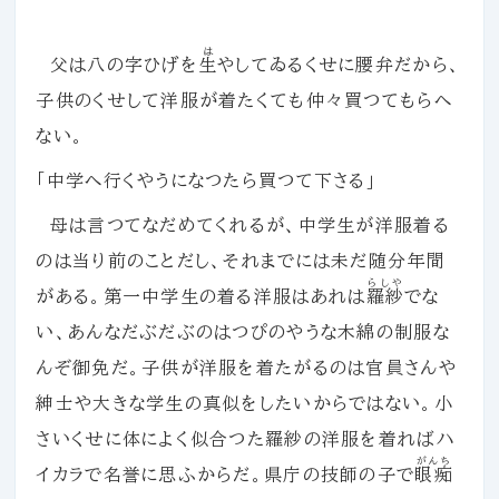
は
父は八の字ひげを
生
やしてゐるくせに腰弁だから、
子供のくせして洋服が着たくても仲々買つてもらへ
ない。
「中学へ行くやうになつたら買つて下さる」
母は言つてなだめてくれるが、中学生が洋服着る
のは当り前のことだし、それまでには未だ随分年間
らしや
がある。第一中学生の着る洋服はあれは
羅紗
でな
い、あんなだぶだぶのはつぴのやうな木綿の制服な
んぞ御免だ。子供が洋服を着たがるのは官員さんや
紳士や大きな学生の真似をしたいからではない。小
さいくせに体によく似合つた羅紗の洋服を着ればハ
がんち
イカラで名誉に思ふからだ。県庁の技師の子で
眼痴