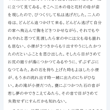
に立つて見てゐる。そこへ三木の母と花村の母が姿
を現したので、びつくりして私は逃げだした。二人の
母は、どんどん追つかけて来る。どんどん逃げて自分
の家へ飛込んで胸をどきつかせながら、それでもや
れやれと思つて見渡したら家の中には父も母も誰れ
も居ない。小便がさつきからもり出すやうにしたかつ
たのだといふことを思ひ出した。そしたら目がさめて
お尻の廻りが湯につかつてゐるやうに、ずぶずぶに
なつてゐた。あの石を持ち上げた時もよほした小便
が、もう水の流れ出す時一緒に出たのにちがひな
い。あの滝が小便だつた。甕にぶつかつた石の音が
若し夢の中できこえてゐたら、その音で目がさめて
失敗せずにすんだかも知れない。