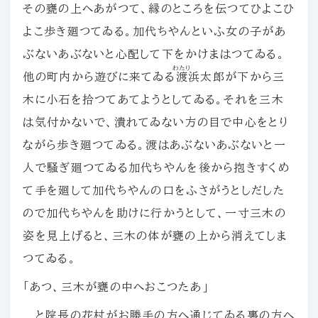
その甕の上へあがつて、縁のところを伝つてひよこひ
よこ歩き廻つてゐる。加代ちやんといふ女の子があ
ぶないあぶないと心配して下をかけまはつてゐる。
わたり
他の町内から遊びに来てゐる
渡
浜太郎が下から三
木に小石を拾つてあてようとしてゐる。それを三木
は気付かないで、潰れてゐない方の目で中心をとり
ながら歩き廻つてゐる。渡はあぶないあぶないと一
人で騒ぎ廻つてゐる加代ちやんを後から抱きすくめ
て手を廻して加代ちやんの口をふさがうとしだした
ので加代ちやんを助けに行かうとして、一寸三木の
姿を見上げると、三木の体が甕の上から消えてしま
つてゐる。
「あつ、三木が甕の中へおこつたあ」
と院長の花村がお勝手の方へ通じてゐる裏の方へ