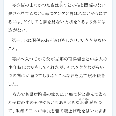
き
寝小便の出なかつた夜は
必
つと小便と関係のない
夢さへ見てゐない。母にケンケン言はれないやうにす
るには、どうしても夢を見ない方法をとるより外には
途がない。
第一、水に関係のある遊びをしたり、話をきかない
こと。
寝床へ入つてから父が支那の司馬温公といふ人の
少年時代の話をしてくれたが、それをききながらい
つの間にか睡つてしまふとこんな夢を見て寝小便を
した。
なんでも県病院長の家の広い庭で皆と遊んでゐる
みずがめ
と子供の丈の五倍ぐらいもある大きな
水甕
があつ
て、眼痴の三木が洋服を着て編上げ靴をはいたまま