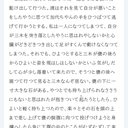
駈け出して行つた。渡はそれを見て自分が悪いこと
をしたやうに思つて加代ちやんの手をひつぱつて逃
げて行かうとする。私は一人になつてしまつて、自分
が三木を突き落としたやうに思はれやしないかと心
臓がどきどきつき出して足がすくんで動けなくなつて
しまつた。それでも、ひよつとすると三木が甕の後ろ
からひよいと姿を現はしはしないかといふ気がしだ
して心が少し落着いて来たので、そうつと甕の後へ
廻つて行つて見ると三木なんぞ居ない。甕の下に一
寸大きな石がある。やつとでも持ち上げられなささう
た
にもないと思はれたが抱きついて
起
たうとしたら、ひ
よいと軽く持ち上つたので、楽々とその石を頭の上
まで差し上げて甕の胴腹に向つて投げつけようと身
構へしたら急に下腹の中のところがむずむずして来