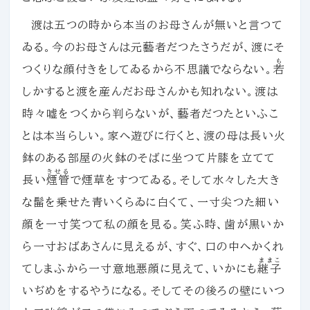
渡は五つの時から本当のお母さんが無いと言つて
ゐる。今のお母さんは元藝者だつたさうだが、渡にそ
も
つくりな顔付きをしてゐるから不思議でならない。
若
しかすると渡を産んだお母さんかも知れない。渡は
時々嘘をつくから判らないが、藝者だつたといふこ
とは本当らしい。家へ遊びに行くと、渡の母は長い火
鉢のある部屋の火鉢のそばに坐つて片膝を立てて
きせる
長い
煙管
で煙草をすつてゐる。そして水々した大き
な髷を乗せた青いくらゐに白くて、一寸尖つた細い
顔を一寸笑つて私の顔を見る。笑ふ時、歯が黒いか
ら一寸おばあさんに見えるが、すぐ、口の中へかくれ
ままこ
てしまふから一寸意地悪顔に見えて、いかにも
継子
いぢめをするやうになる。そしてその後ろの壁にいつ