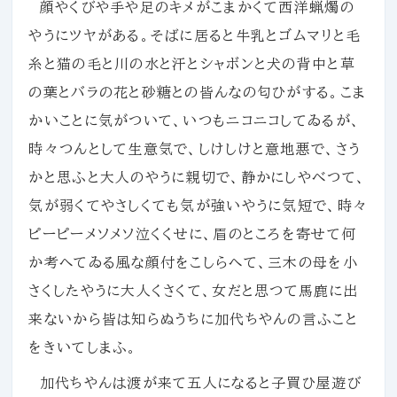
顔やくびや手や足のキメがこまかくて西洋蝋燭の
やうにツヤがある。そばに居ると牛乳とゴムマリと毛
糸と猫の毛と川の水と汗とシャボンと犬の背中と草
の葉とバラの花と砂糖との皆んなの匂ひがする。こま
かいことに気がついて、いつもニコニコしてゐるが、
時々つんとして生意気で、しけしけと意地悪で、さう
かと思ふと大人のやうに親切で、静かにしやべつて、
気が弱くてやさしくても気が強いやうに気短で、時々
ピーピーメソメソ泣くくせに、眉のところを寄せて何
か考へてゐる風な顔付をこしらへて、三木の母を小
さくしたやうに大人くさくて、女だと思つて馬鹿に出
来ないから皆は知らぬうちに加代ちやんの言ふこと
をきいてしまふ。
加代ちやんは渡が来て五人になると子買ひ屋遊び