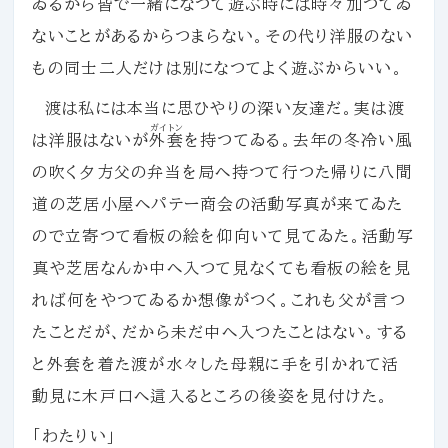
ゐるから皆で一緒になつて遊ぶ時には時々加つてゐ
ないことがあるからつまらない。その代り洋服のない
もの同士二人だけは別になつてよく遊ぶからいい。
渡は私には本当に思ひやりの深い友達だ。実は渡
ガイトン
は洋服はないが
外套
を持つてゐる。去年の冬冷い風
の吹く夕方父の弁当を局へ持つて行つた帰りに八間
道の芝居小屋へパテー商会の活動写真が来てゐた
ので立寄つて看板の絵を仰向いて見てゐた。活動写
真や芝居なんか中へ入つて見なくても看板の絵を見
れば何をやつてゐるか想像がつく。これも父が言つ
たことだが、だから未だ中へ入つたことはない。する
と外套を着た渡が水々した母親に手を引かれて活
動見に木戸口へ這入るところの後姿を見付けた。
「わたりい」