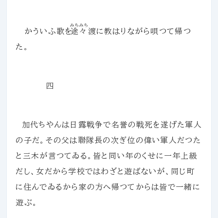
みちみち
かういふ歌を
途々
渡に教はりながら唄つて帰つ
た。
四
加代ちやんは日露戦争で名誉の戦死を遂げた軍人
の子だ。その父は聯隊長の次ぎ位の偉い軍人だつた
と三木が言つてゐる。皆と同い年のくせに一年上級
だし、女だから学校ではわざと遊ばないが、同じ町
に住んでゐるから家の方へ帰つてからは皆で一緒に
遊ぶ。