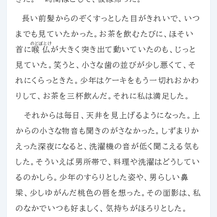
長い前髪からのぞくすっとした目がきれいで、いつ
までも見ていたかった。お茶を飲むたびに、ほそい
のどぼとけ
首に
喉仏
が大きく突き出て動いていたのも、じっと
見ていた。笑うと、小さな歯の並びが少し悪くて、そ
れにくらっときた。少年はケーキをもう一切れおかわ
りして、お茶を三杯飲んだ。それに私は満足した。
それからは毎日、天井を見上げるようになった。上
からの小さな物音も聞きのがさなかった。しずまりか
えった深夜になると、洗濯機の音が低く聞こえる気も
した。そういえば男所帯で、料理や洗濯はどうしてい
るのかしら。少年のすらりとした姿や、男らしい鼻
梁、少しゆがんだ桃色の唇を想った。その面影は、私
のなかでいつも好ましく、気持ちがほろりとした。