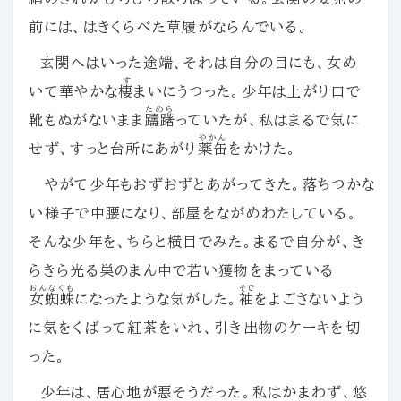
前には、はきくらべた草履がならんでいる。
玄関へはいった途端、それは自分の目にも、女め
す
いて華やかな
棲
まいにうつった。少年は上がり口で
ためら
靴もぬがないまま
躊躇
っていたが、私はまるで気に
やかん
せず、すっと台所にあがり
薬缶
をかけた。
やがて少年もおずおずとあがってきた。落ちつかな
い様子で中腰になり、部屋をながめわたしている。
そんな少年を、ちらと横目でみた。まるで自分が、き
らきら光る巣のまん中で若い獲物をまっている
おんなぐも
そで
女蜘蛛
になったような気がした。
袖
をよごさないよう
に気をくばって紅茶をいれ、引き出物のケーキを切
った。
少年は、居心地が悪そうだった。私はかまわず、悠