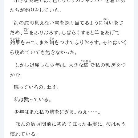
小さな突堤では、色とりどりのジャンパーを着た男
たちが釣りをしていた。
ねら
海の底の見えない宝を探り当てるように
狙
いをさ
さお
だめ、
竿
をふりおろす。しばらくすると竿をあげて
ちょうか
えさ
釣果
をみて、また
餌
をつけてふりおろす。それはいく
ら眺めていても飽きなかった。
てのひら
しかし退屈した少年は、大きな
掌
で私の乳房をつ
かむ。
眠っているの、ねえ。
私は黙っている。
少年はまた私の胸をにぎる。ねえ……。
ほんの数週間前に初めて知った果実に、彼はもう
慣れている。