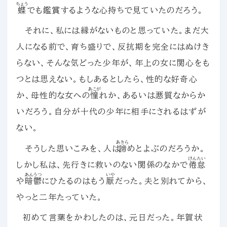
ちょう
蝶
でも鑑賞するような心持ちで見ていたのだろう。
それに、私には縁がないものと思っていた。まだ大
人になる前で、育ち盛りで、反抗期を完全にはぬけき
らない、そんな気どった少年が、年上の女に関心をも
つとは思えない。もしあるとしたら、性的な好奇心
あこが
か、母性的な女への
憧
れか、あるいは悪質なからか
いだろう。自分が十代の少年に相手にされるはずが
ない。
あきら
そうした思いこみを、人は
諦
めとよぶのだろうか。
けんたい
しかし私は、先行きに救いのない関係のなかで
倦怠
あんうつ
いや
や
暗鬱
にひたるのはもう
厭
だった。夫と別れてから、
やっと二年たっていた。
初めて言葉をかわしたのは、元日だった。年賀状