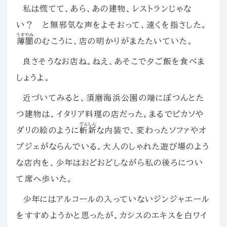
私は慌てて、あら、あの建物、レストランじゃな
い？ と無邪気な声をよそおって、遠くを指さした。
うすやみ
薄闇
のむこうに、店の明かりがまたたいていた。
良さそうなお店ね。ねえ、あそこで夕ご飯を食べま
しょうよ。
近づいてみると、須磨海浜公園の端にぽつんとた
つ建物は、イタリア料理の店だった。まるでピカソや
ざんしん
ダリの絵のように
斬新
な内装で、変わったソファやオ
ブジェがならんでいる。大人のしゃれた遊び場のよう
な店内を、少年はおどおどしながら私の後ろについ
て席へ歩いた。
少年にはアルコールの入っていないジンジャエール
をすすめようかと思ったが、カシスのエキスを白ワイ