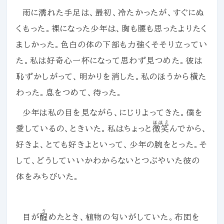
雨に濡れた手足は、最初、冷たかったが、すぐにぬ
くもった。裸になった少年は、胸も腰も思ったよりたく
ましかった。色白の体の下部も力強くそそり立ってい
た。私は好奇心一杯になって思わず見つめた。彼は
恥ずかしがって、明かりを消した。私のほうから横た
わった。息をつめて、待った。
少年は私の目を見ながら、にじりよってきた。僕を
ほほえ
愛しているの、ときいた。私はちょっと
微笑
んでから、
好きよ、とても好きよといって、少年の腕をとった。そ
して、どうしていいかわからないとつぶやいた彼の
体をみちびいた。
さ
目が
醒
めたとき、植物の匂いがしていた。布団を