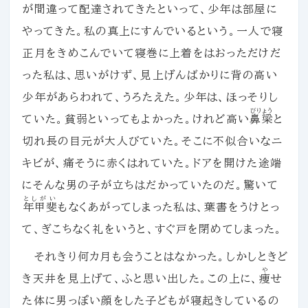
が間違って配達されてきたといって、少年は部屋に
やってきた。私の真上にすんでいるという。一人で寝
正月をきめこんでいて寝巻に上着をはおっただけだ
った私は、思いがけず、見上げんばかりに背の高い
少年があらわれて、うろたえた。少年は、ほっそりし
びりょう
ていた。貧弱といってもよかった。けれど高い
鼻梁
と
切れ長の目元が大人びていた。そこに不似合いなニ
キビが、痛そうに赤くはれていた。ドアを開けた途端
にそんな男の子が立ちはだかっていたのだ。驚いて
としがい
年甲斐
もなくあがってしまった私は、葉書をうけとっ
て、ぎこちなく礼をいうと、すぐ戸を閉めてしまった。
それきり何カ月も会うことはなかった。しかしときど
や
き天井を見上げて、ふと思い出した。この上に、
痩
せ
た体に男っぽい顔をした子どもが寝起きしているの