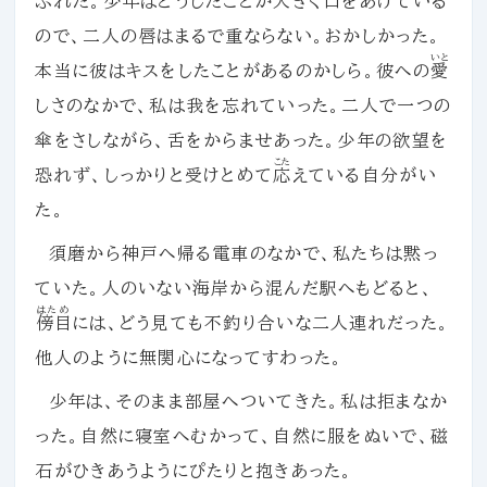
ふれた。少年はどうしたことか大きく口をあけている
ので、二人の唇はまるで重ならない。おかしかった。
いと
本当に彼はキスをしたことがあるのかしら。彼への
愛
しさのなかで、私は我を忘れていった。二人で一つの
傘をさしながら、舌をからませあった。少年の欲望を
こた
恐れず、しっかりと受けとめて
応
えている自分がい
た。
須磨から神戸へ帰る電車のなかで、私たちは黙っ
ていた。人のいない海岸から混んだ駅へもどると、
はため
傍目
には、どう見ても不釣り合いな二人連れだった。
他人のように無関心になってすわった。
少年は、そのまま部屋へついてきた。私は拒まなか
った。自然に寝室へむかって、自然に服をぬいで、磁
石がひきあうようにぴたりと抱きあった。