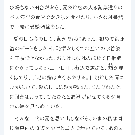
び場もない田舎だから、夏だけ客の入る海岸通りの
バス停前の食堂でかき氷を食べたり、小さな図書館
で一緒に受験勉強をした。
夏の日も冬の日も、海がそばにあった。初めて海水
浴のデートをした日、恥ずかしくてお互いの水着姿
を正視できなかった。おまけに彼はのぼせて日射病
ほお
にかかってしまった。一日中、海辺で遊ぶと、
頬
が赤
くほてり、手足の指は白くふやけた。日焼けした肩に
塩がふいて、髪の間には砂が残った。くたびれた体
に服をはおって、ひたひたと満潮が寄せてくる夕暮
れの海を見つめていた。
そんな十代の夏を思い出しながら、いまの私は同
じ瀬戸内の浜辺を少年と二人で歩いている。あの夏