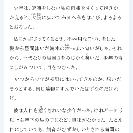
少年は、返事をしない私の両膝をすくって抱きか
おおまた
かえると、
大股
に歩いて布団へ私をはこび、よろよろ
とおろした。
私にかぶさってくるとき、不器用な口づけをした。
しお
髪から昼間泳いだ海水の
汐
っぽい匂いがした。それ
か
から、十代なりの男臭さをみじかく
嗅
いだ。少年の背
にしがみついて、目をつむった。
いつから少年が視野にはいってきたのか、想いだ
そうとする。同じ建物にすんでいたはずなのだけれ
ど。
ひ
彼は人目を
惹
くきれいな少年だった。けれど一回り
以上も年下の男の子になど、興味がなかった。たとえ
目にしていても、飼育がむずかしいとされる南国の