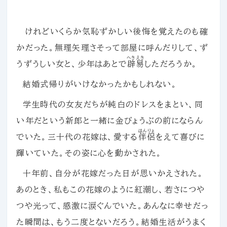
けれどいくらか気恥ずかしい後悔を覚えたのも確
かだった。無理矢理さそって部屋に呼んだりして、ず
へきえき
うずうしい女と、少年はあとで
辟易
しただろうか。
結婚式帰りがいけなかったかもしれない。
学生時代の女友だちが純白のドレスをまとい、同
い年だという新郎と一緒に金びょうぶの前にならん
はんりょ
でいた。三十代の花嫁は、愛する
伴侶
をえて喜びに
輝いていた。その姿に心を動かされた。
十年前、自分が花嫁だった日が思いかえされた。
あのとき、私もこの花嫁のように紅潮し、若さにつや
つや光って、感激に涙ぐんでいた。あんなに幸せだっ
た瞬間は、もう二度とないだろう。結婚生活がうまく