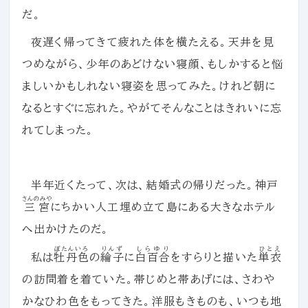
だ。
夜遅く帰ってきて疲れた体を横たえる。天井を見
つめながら、少年のあどけない寝顔、もしかすると悩
ましいかもしれない寝姿を思ってみた。けれど朝に
なるとすぐに忘れた。やがてそんなことはきれいに忘
れてしまった。
半年近くたって、次は、結婚式の帰りだった。神戸
さんのみや
三宮
にちかい人工埋め立て島にある大きなホテル
へ出かけたのだ。
ぼたんいろ
りんず
しらゆり
ひとえ
私は
牡丹色
の
綸子
に
白百合
をすらりと描いた
単衣
の訪問着を着ていた。帯じめと帯あげには、さわや
かなひわ色をもってきた。洋服もきものも、いつも地