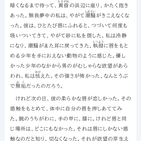
たそがれ
暗くなるまで待って、
黄昏
の浜辺に座り、かたく抱き
しおさい
あった。無我夢中の私は、やがて
潮騒
がきこえなくな
った。彼は、ひとたび唇にふれると、つづいて何度も
吸いついてきて、やがて砂に私を倒した。私は冷静
しつよう
になり、潮騒がまた耳に戻ってきた。
執拗
に唇をもと
める少年を手におえない動物のように感じた。優し
かった少年のなかから男のがむしゃらな欲望があら
おび
われ、私は
怯
えた。その強さが怖かった。なんとうぶ
むく
で
無垢
だったのだろう。
けれど次の日、彼の柔らかな唇が恋しかった。その
感触をもとめて、体中に自分の唇を押しあててみ
た。腕のうちがわに、手の甲に、膝に。けれど唇と同
じ場所は、どこにもなかった。それは唇にしかない感
触なのだと知り、切なくなった。それが欲望の芽生え