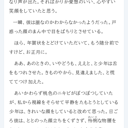
なり声が出た。そればかりか愛想のいい、心やすい
笑顔をしていたと思う。
一瞬、彼は誰なのかわからなかったようだった。戸
惑った顔のまん中で目をぱちりとさせている。
ほら、年賀状をとどけていただいて、もう随分前で
すけど、お正月に。
ああ、あのときの、いやどうも、ええと、と少年は舌
をもつれさせた。きものやから、見違えました、と慌
ててつけ加えた。
あいかわらず桃色のニキビがぽつぽつしていた
が、私から視線をそらせて平静をたもとうとしている
少年は、きれいな顔をしていると改めて思った。日ご
れいり
ろ彼は、ととのった顔立ちをくずさず、
怜悧
な物腰を