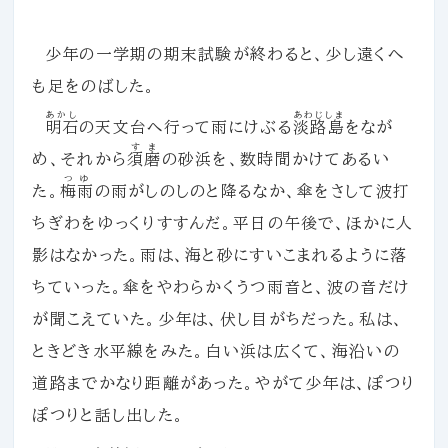
少年の一学期の期末試験が終わると、少し遠くへ
も足をのばした。
あかし
あわじしま
明石
の天文台へ行って雨にけぶる
淡路島
をなが
すま
め、それから
須磨
の砂浜を、数時間かけてあるい
つゆ
た。
梅雨
の雨がしのしのと降るなか、傘をさして波打
ちぎわをゆっくりすすんだ。平日の午後で、ほかに人
影はなかった。雨は、海と砂にすいこまれるように落
ちていった。傘をやわらかくうつ雨音と、波の音だけ
が聞こえていた。少年は、伏し目がちだった。私は、
ときどき水平線をみた。白い浜は広くて、海沿いの
道路までかなり距離があった。やがて少年は、ぽつり
ぽつりと話し出した。