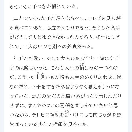
もそこそこ手つきが慣れていた。
二人でつくった手料理をならべて、テレビを見なが
ら食べていると、心底のんびりできた。そうした食事
がどうして夫とはできなかったのだろう。多忙にまぎ
れて、二人はいつも別々の外食だった。
年下の可愛い、そして大人びた少年と一緒にすご
たの
すのは楽しかった。これも人生の
愉
しみの一つなの
であ
だ、こうした
出逢
いも友情も人生のめぐりあわせ、縁
なのだと、三十をすぎた私はようやく思えるようにな
っていた。恋だの愛だのと舞いあがったり苦しんだり
せずに、すこやかにこの関係を楽しんでいたいと思
くぎ
いながら、テレビに視線を
釘
づけにして肉じゃがをほ
おばっている少年の横顔を見やった。