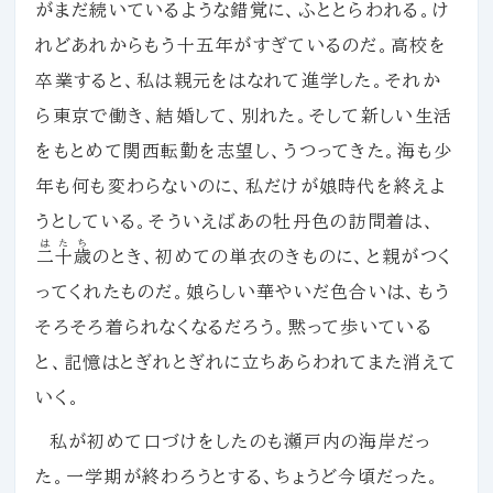
がまだ続いているような錯覚に、ふととらわれる。け
れどあれからもう十五年がすぎているのだ。高校を
卒業すると、私は親元をはなれて進学した。それか
ら東京で働き、結婚して、別れた。そして新しい生活
をもとめて関西転勤を志望し、うつってきた。海も少
年も何も変わらないのに、私だけが娘時代を終えよ
うとしている。そういえばあの牡丹色の訪問着は、
はたち
二十歳
のとき、初めての単衣のきものに、と親がつく
ってくれたものだ。娘らしい華やいだ色合いは、もう
そろそろ着られなくなるだろう。黙って歩いている
と、記憶はとぎれとぎれに立ちあらわれてまた消えて
いく。
私が初めて口づけをしたのも瀬戸内の海岸だっ
た。一学期が終わろうとする、ちょうど今頃だった。