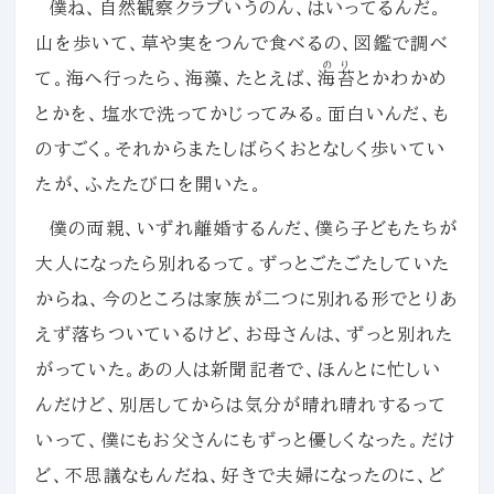
僕ね、自然観察クラブいうのん、はいってるんだ。
山を歩いて、草や実をつんで食べるの、図鑑で調べ
のり
て。海へ行ったら、海藻、たとえば、
海苔
とかわかめ
とかを、塩水で洗ってかじってみる。面白いんだ、も
のすごく。それからまたしばらくおとなしく歩いてい
たが、ふたたび口を開いた。
僕の両親、いずれ離婚するんだ、僕ら子どもたちが
大人になったら別れるって。ずっとごたごたしていた
からね、今のところは家族が二つに別れる形でとりあ
えず落ちついているけど、お母さんは、ずっと別れた
がっていた。あの人は新聞記者で、ほんとに忙しい
んだけど、別居してからは気分が晴れ晴れするって
いって、僕にもお父さんにもずっと優しくなった。だけ
ど、不思議なもんだね、好きで夫婦になったのに、ど