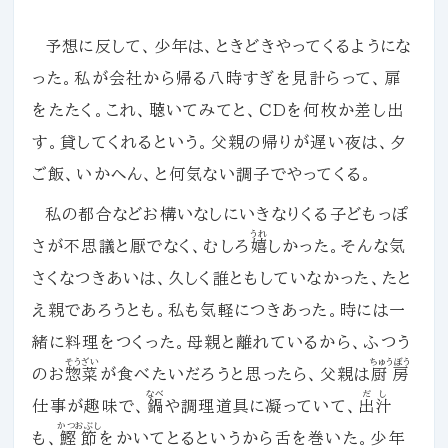
予想に反して、少年は、ときどきやってくるようにな
った。私が会社から帰る八時すぎを見計らって、扉
をたたく。これ、聴いてみてと、ＣＤを何枚か差し出
す。貸してくれるという。父親の帰りが遅い夜は、夕
ご飯、いかへん、と何気ない調子でやってくる。
私の都合などお構いなしにいきなりくる子どもっぽ
うれ
さが不思議と厭でなく、むしろ
嬉
しかった。そんな気
さくなつきあいは、久しく誰ともしていなかった、たと
え親であろうとも。私も気軽につきあった。時には一
緒に料理をつくった。母親と離れているから、ふつう
そうざい
ちゅうぼう
のお
惣菜
が食べたいだろうと思ったら、父親は
厨房
なべ
だし
仕事が趣味で、
鍋
や調理道具に凝っていて、
出汁
かつおぶし
も、
鰹節
をかいてとるというから舌を巻いた。少年