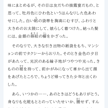
味にまとめるが、その日は友だちの披露宴だもの、と
思って、牡丹色にひわ色というはんなりした色あわ
ろ
せにした。白い
絽
の袋帯を胸高にむすび、ふわりと
大きめのお太鼓にして、娘らしく着つけた。結った髪
まきえ
くし
には、金銀の
蒔絵
の
櫛
をかざった。
そのなりで、大きな引き出物の紙袋をもち、マンシ
ョンの前でタクシーからおりた。そのとき金色の夕日
があたって、光沢のある綸子地がつやつや光った。き
すそ
ものの
裾
を持って、前かがみになって車から出て顔
をあげたところで、ちょうど帰ってきた少年と出くわ
した。
あら、いつかの……、あのときはどうもありがとう。
おく
身なりも化粧もととのっていたせいか、
臆
せず、すん