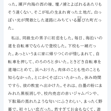
った。瀬戸内海の西の端、壇ノ浦とよばれるあたりも
そう遠くない、そこが私の生まれ育った土地だ。白っ
ひな
ぽい光が閑散とした道路にみちている
鄙
びた町だっ
た。
私は、同級生の男子に初恋をした。毎日、海沿いの
道を自転車でならんで登校した。下校も一緒だっ
た。あっというまに家に帰りつくのが惜しまれて、自
転車を押して、のろのろと歩いた。ときどき自転車を
道端にとめて、浜へおりた。肉体のことも性のことも
知らなかった。とにかくそばにいたかった。休み時間
ですら、彼の教室へ出かけた。それは、白墨の粉にま
みれた黒板消しや、校内売店の赤いジャムパンや、
下駄箱の蒸れたような匂いにふさわしい、まったく野
暮で、初々しい恋だった。若すぎてお金もなくて、遊