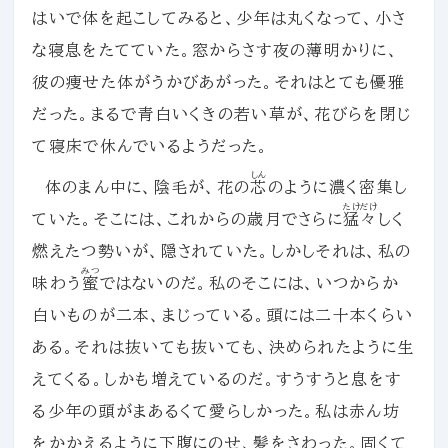
はいで体を起こしてみると、少年は丸くなって、小さ
な寝息をたてていた。窓からさす夜の薄明かりに、
彼の痩せた体がうかびあがった。それはとても優雅
だった。まるで青白いくきの若い草が、花びらを閉じ
て寝床で休んでいるようだった。
しん
体のまん中に、陰毛が、花の
芯
のように濃く密集し
たけだけ
ていた。そこには、これからの歳月でさらに
猛々
しく
燃えたつ勢いが、隠されていた。しかしそれは、私の
みつ
味わう
蜜
ではないのだ。私のそこには、いつからか
白いものが二本、まじっている。頭には二十本くらい
ある。それは抜いても抜いても、決められたように生
えてくる。しかも増えているのだ。すうすうと息をす
る少年の頭がまあるくて愛らしかった。私は赤ん坊
をかかえるように下腹にのせ、髪をさわった。固くて