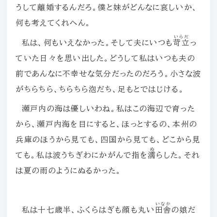
うして離婚するんだろ。僕と妹がどんなに哀しいか、
何も考えてくれへん。
いらだ
私は、何もいえなかった。そして夫にいつも
苛立
っ
ていた日々を思い出した。どうして私はいつも夫の
前であんなに不幸せな気分だったのだろう。小さな波
がちらちら、ちらちら泡だち、足もとではじける。
瀬戸内の海は優しいわね。私はこの海辺で育った
から、瀬戸内海を目にすると、ほっとするの、本州の
兵庫のほうから見ても、四国から見ても、どこから見
ぬ
ても。私は波うちぎわにかがんで指を
濡
らした。それ
は夏の雨のようにぬるかった。
いなか
私は十七歳半、ふくらはぎも顔も丸い
田舎
の娘だ