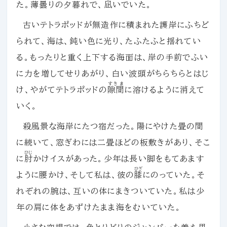
た。薄曇りの夕暮れで、
凪
いでいた。
古いテトラポッドが無造作に積まれた護岸にふちど
られて、海は、鈍い色に光り、たふたふと揺れてい
る。もったりと重く上下する海面は、岸の手前でふい
に力を増してせりあがり、白い波頭がちらちらとはじ
すきま
け、やがてテトラポッドの
隙間
に溶けるように消えて
いく。
殺風景な海岸にたつ宿だった。陽にやけた畳の間
に続いて、窓ぎわには二畳ほどの板敷きがあり、そこ
ひじ
に
肘
かけイスがあった。少年は長い脚をもてあます
ひざ
ように腰かけ、そして私は、彼の
膝
にのっていた。そ
れぞれの腕は、互いの体にまきついていた。私は少
年の肩に体をあずけたまま海をむいていた。