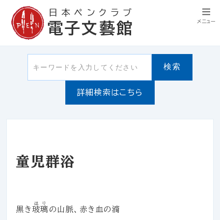
日本ペンクラブ
メニュー
電子文藝館
検索
詳細検索はこちら
童児群浴
はり
黒き
玻璃
の山脈、赤き血の滴