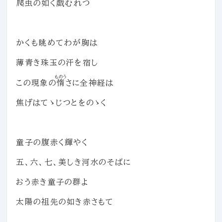
爬虫
の如く
戯
むれつ
かくも眺めてわが胸は
薄青き珠玉の汗を宿し
ものう
この現象の
惰
さに全神経は
焦げはてゝじつとをのゝく
童子の腹赤く輝やく
五、六、七、美しき河水のそばに
おう赤き童子の群よ
太陽の祖先の如き赤さもて