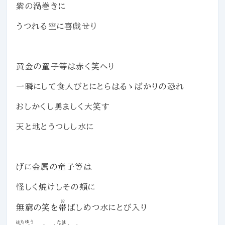
紫の渦巻きに
うつれる空に喜戯せり
黄金の童子等は赤く笑へり
一瞬にして食人びとにとらはるゝばかりの恐れ
おしかくし勇ましく大笑す
天と地とうつしし水に
げに金属の童子等は
怪しく焼けしその頬に
お
無窮の笑を
帯
ばしめつ水にとび入り
はちゆう
たは