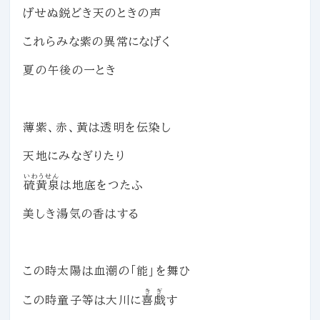
げせぬ鋭どき天のときの声
これらみな紫の異常になげく
夏の午後の一とき
薄紫、赤、黄は透明を伝染し
天地にみなぎりたり
いわうせん
硫黄泉
は地底をつたふ
美しき湯気の香はする
この時太陽は血潮の「能」を舞ひ
きぎ
この時童子等は大川に
喜戯
す