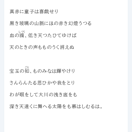
真赤に童子は喜戯せり
黒き玻璃の山脈にほの赤き幻燈うつる
しづく
血の
滴
、低き天つたひてゆけば
天のときの声もものうく消えぬ
ごと
宝玉の
如
、ものみなは輝やけり
さんらんたる思ひかや我をとり
わが眼をして大川の浅き底をも
深き天遠くに舞へる太陽をも慕はしむるは。