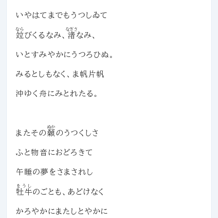
いやはてまでもうつしゐて
なら
なぎさ
竝
びくるなみ、
渚
なみ、
いとすみやかにうつろひぬ。
みるとしもなく、ま帆片帆
沖ゆく舟にみとれたる。
ぬか
またその
顙
のうつくしさ
ふと物音におどろきて
午睡の夢をさまされし
をうし
牡牛
のごとも、あどけなく
かろやかにまたしとやかに