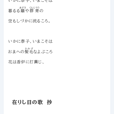
いかに泰子、いまこそは
まがき
ぐんじやう
暮るる
籬
や
群青
の
空もしづかに流るころ。
いかに泰子、いまこそは
かみげ
おまへの
髪毛
なよぶころ
花は香炉に打薫じ、
在りし日の歌 抄