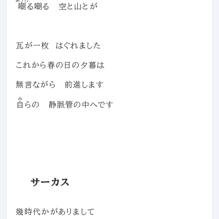
あざけ
嘲
る嘲る 空と山とが
瓦が一枚 はぐれました
これから春の日の夕暮は
無言ながら 前進します
み
自
らの 静脈管の中へです
サーカス
幾時代かがありまして