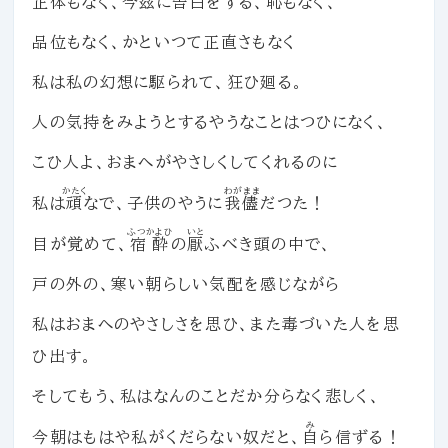
正体もなく、今
茲
に告白をする、恥もなく、
品位もなく、かといつて正直さもなく
私は私の幻想に駆られて、狂ひ廻る。
人の気持をみようとするやうなことはつひになく、
こひ人よ、おまへがやさしくしてくれるのに
かたく
わがまま
私は
頑
なで、子供のやうに
我儘
だつた！
ふつかよひ
いと
目が覚めて、
宿酔
の
厭
ふべき頭の中で、
戸の外の、寒い朝らしい気配を感じながら
私はおまへのやさしさを思ひ、また毒づいた人を思
ひ出す。
そしてもう、私はなんのことだか分らなく悲しく、
み
今朝はもはや私がくだらない奴だと、
自
ら信ずる！