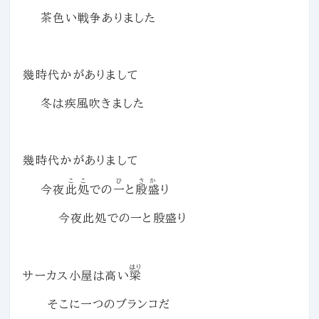
茶色い戦争ありました
幾時代かがありまして
冬は疾風吹きました
幾時代かがありまして
ここ
ひ
さか
今夜
此処
での
一
と
殷盛
り
今夜此処での一と殷盛り
はり
サーカス小屋は高い
梁
そこに一つのブランコだ