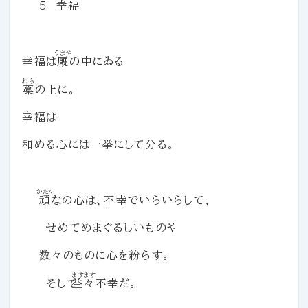
５ 幸福
うまや
幸福は
厩
の中にゐる
わら
藁
の上に。
幸福は
和める心には一挙にして分る。
かたく
頑
なの心は、不幸でいらいらして、
せめてめまぐるしいものや
数々のものに心を紛らす。
ますます
そして
益々
不幸だ。