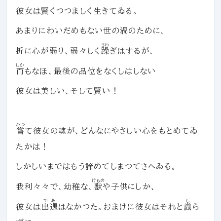
彼女は賢くつつましく生きてゐる。
あまりにわいだめもない世の渦のために、
さわ
折に心が弱り、弱々しく
躁
ぎはするが、
しか
而
もなほ、最後の品位をなくしはしない
彼女は美しい、そして賢い！
かつ
嘗
て彼女の魂が、どんなにやさしい心をもとめてゐ
たかは！
しかしいまではもう諦めてしまつてさへゐる。
けもの
我利々々で、幼稚な、
獣
や子供にしか、
であ
し
彼女は
出遇
はなかつた。おまけに彼女はそれと
識
ら