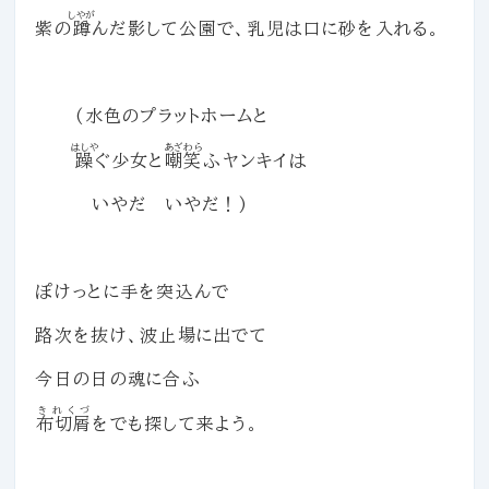
しやが
紫の
蹲
んだ影して公園で、乳児は口に砂を入れる。
(水色のプラットホームと
はしや
あざわら
躁
ぐ少女と
嘲笑
ふヤンキイは
いやだ いやだ！)
ぽけっとに手を突込んで
路次を抜け、波止場に出でて
今日の日の魂に合ふ
きれくづ
布切屑
をでも探して来よう。