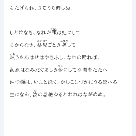
もたげられ、さてうち俯しぬ。
うなじ
しどけなき、なれが
頸
は虹にして
みどりご
かひな
ちからなき、
嬰児
ごとき
腕
して
いと
絃
うたあはせはやきふし、なれの踊れば、
きん
海原はなみだぐましき
金
にして夕陽をたたへ
沖つ瀬は、いよとほく、かしこしづかにうるほへる
な
空になん、
汝
の息絶ゆるとわれはながめぬ。