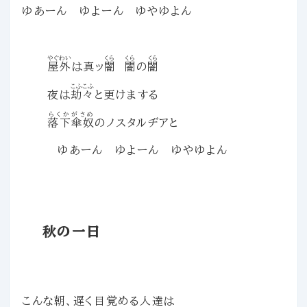
ゆあーん ゆよーん ゆやゆよん
やぐわい
くら
くら
くら
屋外
は真ッ
闇
闇
の
闇
こふこふ
夜は
劫々
と更けまする
らくかがさめ
落下傘奴
のノスタルヂアと
ゆあーん ゆよーん ゆやゆよん
秋の一日
こんな朝、遅く目覚める人達は