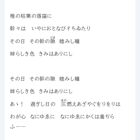
椎の枯葉の落窪に
幹々は いやにおとなび彳ちゐたり
ひま
その日 その幹の
隙
睦みし瞳
姉らしき色 きみはありにし
その日 その幹の隙 睦みし瞳
姉らしき色 きみはありにし
ほの
あゝ！ 過ぎし日の
仄
燃えあざやぐをりをりは
わが心 なにゆゑに なにゆゑにかくは羞ぢら
ふ……