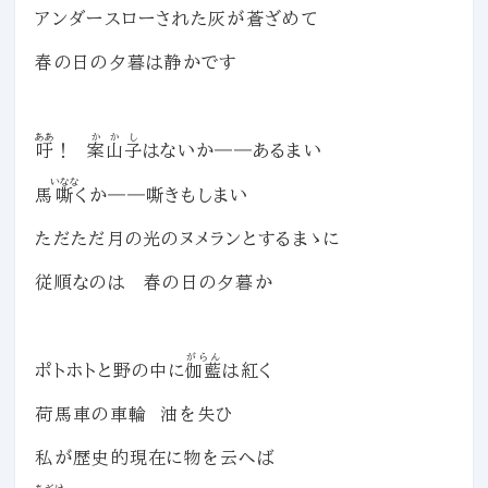
アンダースローされた灰が蒼ざめて
春の日の夕暮は静かです
ああ
かかし
吁
！
案山子
はないか――あるまい
いなな
馬
嘶
くか――嘶きもしまい
ただただ月の光のヌメランとするまゝに
従順なのは 春の日の夕暮か
がらん
ポトホトと野の中に
伽藍
は紅く
荷馬車の車輪 油を失ひ
私が歴史的現在に物を云へば