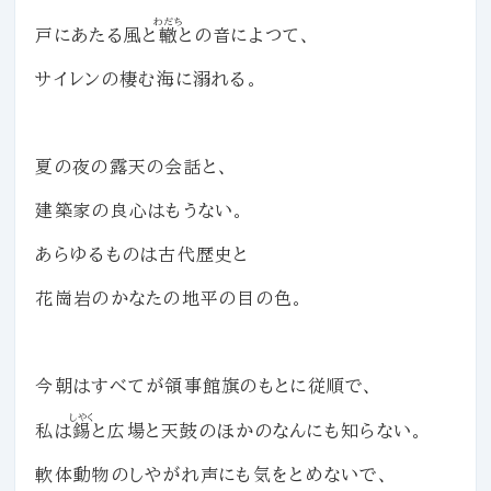
わだち
戸にあたる風と
轍
との音によつて、
サイレンの棲む海に溺れる。
夏の夜の露天の会話と、
建築家の良心はもうない。
あらゆるものは古代歴史と
花崗岩のかなたの地平の目の色。
今朝はすべてが領事館旗のもとに従順で、
しやく
私は
錫
と広場と天鼓のほかのなんにも知らない。
軟体動物のしやがれ声にも気をとめないで、