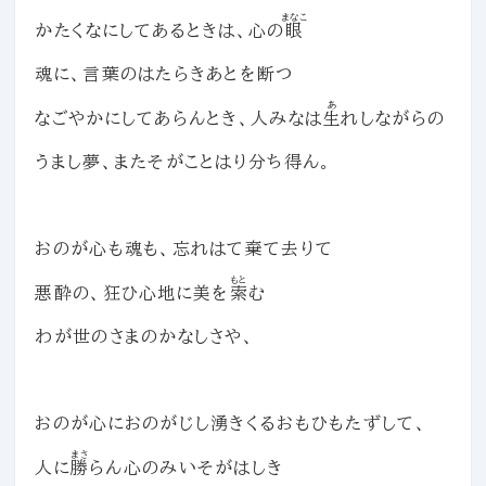
まなこ
かたくなにしてあるときは、心の
眼
魂に、言葉のはたらきあとを断つ
あ
なごやかにしてあらんとき、人みなは
生
れしながらの
うまし夢、またそがことはり分ち得ん。
おのが心も魂も、忘れはて棄て去りて
もと
悪酔の、狂ひ心地に美を
索
む
わが世のさまのかなしさや、
おのが心におのがじし湧きくるおもひもたずして、
まさ
人に
勝
らん心のみいそがはしき