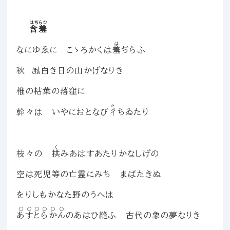
はぢらひ
含羞
は
なにゆゑに こゝろかくは
羞
ぢらふ
秋 風白き日の山かげなりき
椎の枯葉の落窪に
た
幹々は いやにおとなび
彳
ちゐたり
く
枝々の
拱
みあはすあたりかなしげの
空は死児等の亡霊にみち まばたきぬ
をりしもかなた野のうへは
あすとらかん
のあはひ縫ふ 古代の象の夢なりき