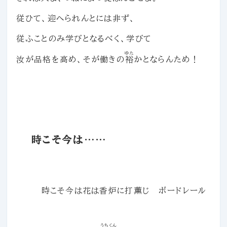
従ひて、迎へられんとには非ず、
従ふことのみ学びとなるべく、学びて
ゆた
汝が品格を高め、そが働きの
裕
かとならんため！
時こそ今は……
時こそ今は花は香炉に打薫じ ボードレール
うちくん