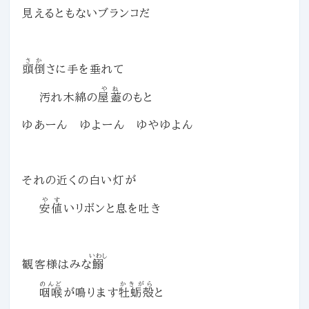
見えるともないブランコだ
さか
頭倒
さに手を垂れて
やね
汚れ木綿の
屋蓋
のもと
ゆあーん ゆよーん ゆやゆよん
それの近くの白い灯が
やす
安値
いリボンと息を吐き
いわし
観客様はみな
鰯
のんど
かきがら
咽喉
が鳴ります
牡蛎殻
と