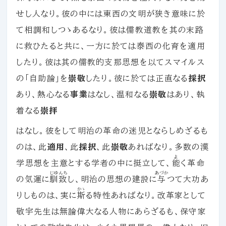
せし人なり。彼の中には東西の文明が狭き意味に於
て相調和しつゝあるなり。彼は儒教道教を其の末路
に救ひたると共に、一方に於ては泰西の化育を適用
したり。彼は其の儒教的支那思想を以てスマイルス
の「自助論」を
崇敬
したり。彼に於ては正直なる
採択
あり、熱心なる
事業
はなし、温和なる
崇敬
はあり、執
着なる
崇拝
はなし。彼をして明治の革命の迷児とならしめざるも
のは、此
適用
、此
採択
、此
崇敬
あればなり。多数の漢
よ
学思想を主意とする学者の中に挺立して、
能
く革命
じゆんち
あづか
の気運に
馴致
し、明治の思想の建設に
与
つて大功あ
かゝ
りしものは、実に
斯
る特性あればなり。改革家として
敬宇先生は無論偉大なる人物にあらざるも、保守家