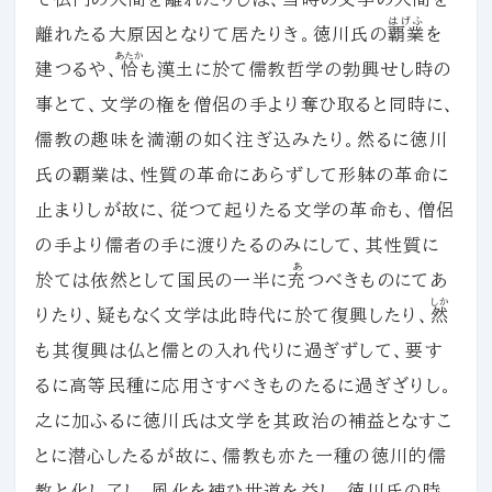
はげふ
離れたる大原因となりて居たりき。徳川氏の
覇業
を
あたか
建つるや、
恰
も漢土に於て儒教哲学の勃興せし時の
事とて、文学の権を僧侶の手より奪ひ取ると同時に、
儒教の趣味を満潮の如く注ぎ込みたり。然るに徳川
氏の覇業は、性質の革命にあらずして形躰の革命に
止まりしが故に、従つて起りたる文学の革命も、僧侶
の手より儒者の手に渡りたるのみにして、其性質に
あ
於ては依然として国民の一半に
充
つべきものにてあ
しか
りたり、疑もなく文学は此時代に於て復興したり、
然
も其復興は仏と儒との入れ代りに過ぎずして、要す
るに高等民種に応用さすべきものたるに過ぎざりし。
之に加ふるに徳川氏は文学を其政治の補益となすこ
とに潜心したるが故に、儒教も亦た一種の徳川的儒
教と化し了し、風化を補ひ世道を益し、徳川氏の時