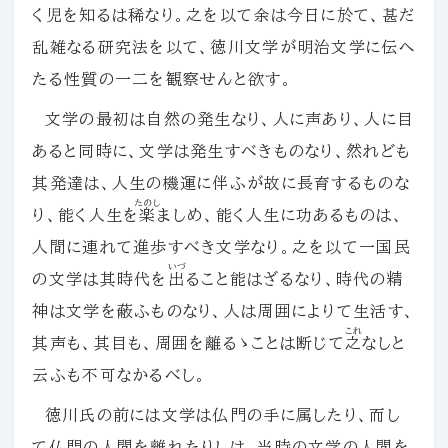
く児を知るは稀なり。之を以て余は今日に於て、甚だ
乱雑なる研究法を以て、徳川文学が明治文学に伝へ
たる性質の一二を観察せんと欲す。
文学の最初は自然の発生なり、人に声あり、人に目
あると同時に、文学は発生すべきものなり、然れども
其発達は、人生の機運に伴ふが故に長育するものな
たのし
り、能く人生を
楽
ましめ、能く人生に功あるものは、
人間に連れて進歩すべき文学なり。之を以て一国民
いづ
の文学は其時代を
出
ること能はざるなり、時代の精
神は文学を蔽ふものなり、人は周囲によりて生活す、
これ
其声も、其目も、周囲を離るゝことは断じて
之
なしと
云ふも不可なかるべし。
徳川氏の前には文学は仏門の手に属したり、而し
て仏門の人間を離れたりしは、当時の文学の人間を