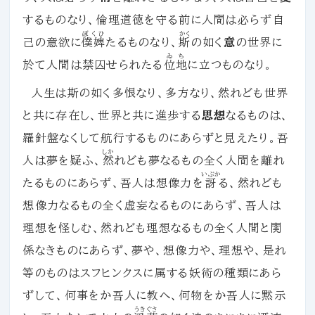
するものなり、倫理道徳を守る前に人間は必らず自
ぼくひ
かく
己の意欲に
僕婢
たるものなり、
斯
の如く
意
の世界に
ゐち
於て人間は禁囚せられたる
位地
に立つものなり。
人生は斯の如く多恨なり、多方なり、然れども世界
と共に存在し、世界と共に進歩する
思想
なるものは、
羅針盤なくして航行するものにあらずと見えたり。吾
しか
人は夢を疑ふ、
然
れども夢なるもの全く人間を離れ
いぶか
たるものにあらず、吾人は想像力を
訝
る、然れども
想像力なるもの全く虚妄なるものにあらず、吾人は
理想を怪しむ、然れども理想なるもの全く人間と関
係なきものにあらず、夢や、想像力や、理想や、是れ
等のものはスフヒンクスに属する妖術の種類にあら
ずして、何事をか吾人に教へ、何物をか吾人に黙示
うきぐさ