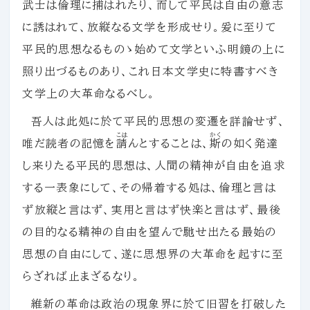
武士は倫理に捕はれたり、而して平民は自由の
意志
に誘はれて、放縦なる文学を形成せり。爰に至りて
平民的思想なるものゝ始めて文学といふ明鏡の上に
照り出づるものあり、これ日本文学史に特書すべき
文学上の大革命なるべし。
吾人は此処に於て平民的思想の変遷を詳論せず、
こは
かく
唯だ読者の記憶を
請
んとすることは、
斯
の如く発達
し来りたる平民的思想は、人間の精神が自由を追求
する一表象にして、その帰着する処は、倫理と言は
ず放縦と言はず、実用と言はず快楽と言はず、最後
の目的なる精神の自由を望んで馳せ出たる最始の
思想の自由にして、遂に思想界の大革命を起すに至
らざれば止まざるなり。
維新の革命は政治の現象界に於て旧習を打破した