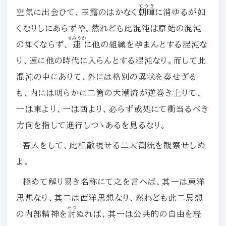
てうき
空気に出会ひて、玉露のはかなく
朝暉
に消ゆるが如
くなりしにあらずや。然れども此混沌は原始の混沌
すみやか
の如くならず、
速
に他の組織を孕まんとする混沌な
り、速に他の時代に入らんとする混沌なり。而して此
混沌の中にありて、外には格別の異状を奏せざる
も、内には明らかに二箇の大潮流が逆巻き上りて、
一は東より、一は西より、必らず或処にて衝当るべき
方向を指して進行しつゝあるを見るなり。
吾人をして、此相敵視せる二大潮流を観察せしめ
よ。
極めて解り易き名称にて之を言へば、其一は東洋
思想なり、其二は西洋思想なり、然れども此二思想
たづ
の内部精神を
討
ぬれば、其一は公共的の自由を経