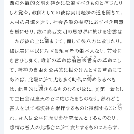
西の外観的文明を確かに伝道すべきものと信じたり
しと覚ゆ。教師としての彼は実用経済の道を開きて、
人材の泉源を造り、社会各般の機務に応ずべき用意
を厳にせり。故に泰西文明の思想界に於ける密雲は
あつ
一たび彼の上に
簇
まりて、而して後八方に散じたり。
彼は実に平民に対する預言者の張本人なり。前号に
ぜんこみぞう
も言ひし如く、維新の革命は
前古未曾有
の革命にし
て、精神の自由を公共的に振分けんとする革命にて
もと
あれば、此際に於て尤も多く時代に
需
めらるべき
かな
は、此目的に
適
ひたるものなるが故に、其第一着とし
て三田翁は皇天の召に応じたるものなり。然れども
なか
吾人を以て福沢翁を崇拝するものと誤解すること
勿
れ、吾人は公平に歴史を研究せんとするものなり、
感情は吾人の此場合に於て友とするものにあらず、