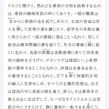
りたりと聞けり。然れども泰西の文物を説教するもの
は、泰西の機械用具の声にてありき、一般の驚異は
おのづ
自
からに崇敬の念を起さしめたり、文武の官省は洋
へい
人を
聘
して改革の道を講じたり、留学生の多数は重
く用ひられて一国の要路に登ることゝなれり、而して
しよ
政府は積年閉鎖の夢を破りて、外交の事漸く
緒
に就
しやうこ
くに至れり、各国の
商賈
は各開港場に来りて珍奇実
用の器物をひさげり、チヨンマゲは頑固といふ新熟
語の愚弄するところとなれり、洋服は名誉ある官人
あげ
の着用するところとなれり。天下を
挙
て物質的文明
の輸入に狂奔せしめ、すべての主観的思想は、旧き
は混沌の中に長夜の眠を貪り、新らしきは春草未だ
萌え出るに及ばずして、モーゼなきイスラヱル人は荒
ま
原の中にさすらひて、静に運命の一転するを
俟
てり。