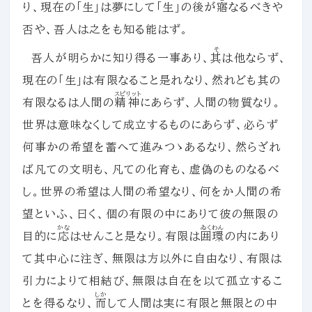
り、現在の「生」は夢にして「生」の後が
寤
なるべきや
否や、吾人は之をも知る能はず。
そ
吾人が明らかに知り得る一事あり、
其
は他ならず、
現在の「生」は有限なること是れなり、然れども其の
スピリット
有限なるは人間の
精神
にあらず、人間の物質なり。
世界は意味なくして成立するものにあらず、必らず
何事かの希望を蓄へて進みつゝあるなり、然らざれ
ば凡ての文明も、凡ての化育も、虚偽のものなるべ
し。世界の希望は人間の希望なり、何をか人間の希
望といふ、曰く、個の有限の中にありて彼の無限の
かな
ゐくわん
目的に
応
はせんこと是なり。有限は
囲環
の内にあり
て其中心に注ぎ、無限は方以外に自由なり、有限は
引力によりて相結び、無限は自在を以て孤立するこ
しか
とを得るなり、
而
して人間は実に有限と無限との中