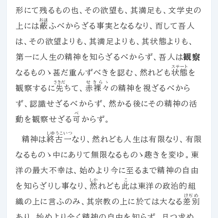
形にて残るもの也、その欲望も、其満足も、文学史の
おほ
上には
蔽
ふべからざる事実となるなり、而して吾人
は、その欲望よりも、其満足よりも、其状態よりも、
第一に人生の精神を知らざるべからず、吾人は
観察
ステート
なるものゝ甚だ重んずべきを認む、然れども
状態
を
さきだ
せきらゝ
観察するに
先
ちて、
赤裸々
の精神を視ざるべから
ず、認識せざるべからず、然かる後にその精神の活
べ
動を観察せざる
可
からず。
しゆうこ
いつ
精神は
終古
一
なり、然れども人生は有限なり、有限
なるものゝ中にありて無限なるものゝ趣きを変ゆ。東
洋の最大不幸は、始めより今に至るまで精神の自由
しか
こ
を知らざりし事なり、
然
れども
此
は東洋の政治的組
けぢめ
織の上に言ふのみ、其宗教の上に於ては大なる
差別
あり。始めより全く精神の自由を知らず、且つ求め