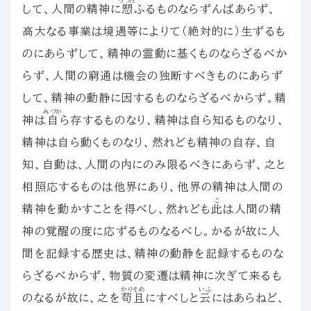
うつた
して、人間の精神に
愬
ふるものならずんばあらず、
高大なる事業は境遇等によりて（絶対的に）生ずるも
のにあらずして、精神の霊動に基くものならざるべか
らず、人間の窮通は機会の独断すべきものにあらず
して、精神の動静に因するものならざるべからず。精
みづか
神は
自
ら存するものなり、精神は自ら知るものなり、
精神は自ら動くものなり、然れども精神の自存、自
知、自動は、人間の内にのみ限るべきにあらず、之と
相照応するものは他界にあり、他界の精神は人間の
こ
精神を動かすことを得べし、然れども
此
は人間の精
神の覚醒の度に応ずるものなるべし。かるが故に人
間を記録する歴史は、精神の動静を記録するものな
らざるべからず、物質の変遷は精神に次ぎて来るも
かりそめ
いふ
のなるが故に、之を
苟且
にすべしと
云
にはあらねど、