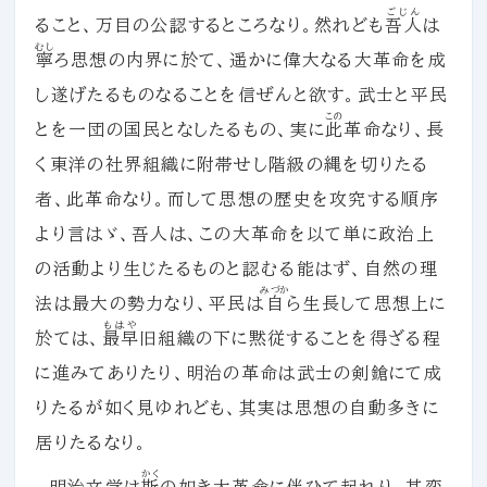
ごじん
ること、万目の公認するところなり。然れども
吾人
は
むし
寧
ろ思想の内界に於て、遥かに偉大なる大革命を成
し遂げたるものなることを信ぜんと欲す。武士と平民
この
とを一団の国民となしたるもの、実に
此
革命なり、長
く東洋の社界組織に附帯せし階級の縄を切りたる
者、此革命なり。而して思想の歴史を攻究する順序
より言はゞ、吾人は、この大革命を以て単に政治上
の活動より生じたるものと認むる能はず、自然の理
みづか
法は最大の勢力なり、平民は
自
ら生長して思想上に
もはや
於ては、
最早
旧組織の下に黙従することを得ざる程
に進みてありたり、明治の革命は武士の剣鎗にて成
りたるが如く見ゆれども、其実は思想の自動多きに
居りたるなり。
かく