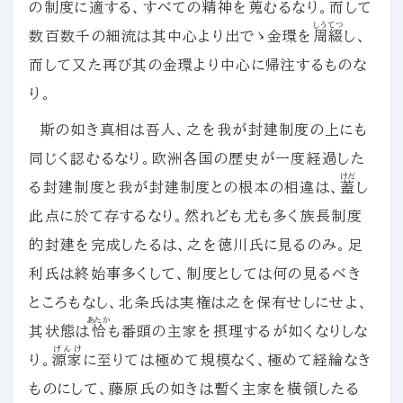
の制度に適する、すべての精神を蒐むるなり。而して
しうてつ
数百数千の細流は其中心より出でゝ金環を
周綴
し、
而して又た再び其の金環より中心に帰注するものな
り。
斯の如き真相は吾人、之を我が封建制度の上にも
同じく認むるなり。欧洲各国の歴史が一度経過した
けだ
る封建制度と我が封建制度との根本の相違は、
蓋
し
此点に於て存するなり。然れども尤も多く族長制度
的封建を完成したるは、之を徳川氏に見るのみ。足
利氏は終始事多くして、制度としては何の見るべき
ところもなし、北条氏は実権は之を保有せしにせよ、
あたか
其状態は
恰
も番頭の主家を摂理するが如くなりしな
げんけ
り。
源家
に至りては極めて規模なく、極めて経綸なき
ものにして、藤原氏の如きは暫く主家を横領したる