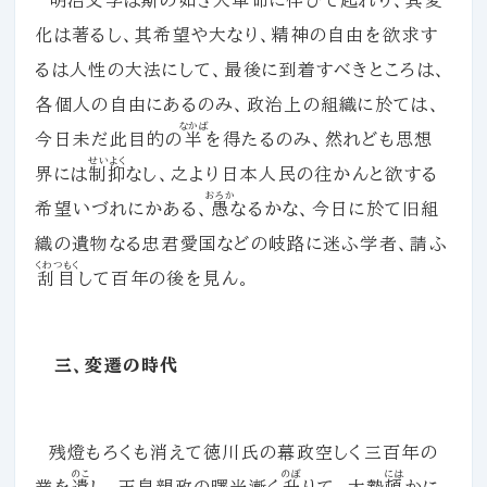
明治文学は
斯
の如き大革命に伴ひて起れり、其変
化は著るし、其希望や大なり、精神の自由を欲求す
るは人性の大法にして、最後に到着すべきところは、
各個人の自由にあるのみ、政治上の組織に於ては、
なかば
今日未だ此目的の
半
を得たるのみ、然れども思想
せいよく
界には
制抑
なし、之より日本人民の往かんと欲する
おろか
希望いづれにかある、
愚
なるかな、今日に於て旧組
織の遺物なる忠君愛国などの岐路に迷ふ学者、請ふ
くわつもく
刮目
して百年の後を見ん。
三、変遷の時代
残燈もろくも消えて徳川氏の幕政空しく三百年の
のこ
のぼ
には