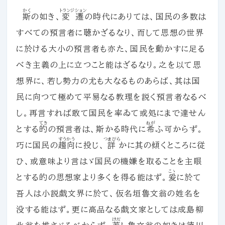
かく
トランジション
斯
の如き、
変遷
の時代にありては、国民の多数は
すべての預言者に聴かざるなり、而して思想の世界
に於ける大小の預言者も亦た、国民を動かすに足る
べき主義の上に立つこと能はざるなり。之を以て思
想界に、若し勢力の尤も大なるものあらば、其は国
民に向つて極めて平易なる教理を説く預言者なるべ
し。再言すれば敢て国民を率ゐて或処にまで達せん
てき
ねが
とする
的
の預言者は、斯かる時代に
希
ふ可からず。
すうかう
つまびら
巧に国民の
趨向
に投じ、
詳
かに其の傾くところに従
ひ、或意味より言はゞ国民の機嫌を取ることを主眼
こゝ
とする的の思想家より多くを得る能はず。
爰
に於て
吾人は小説戯文界に於て、仮名垣魯文翁の姓名を
没する能はず。更に高品なる戯文家としては成島柳
けだ