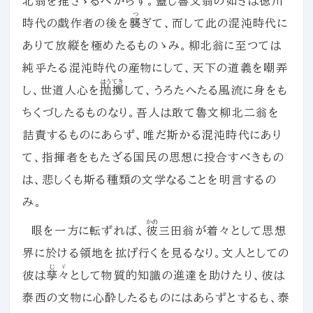
北翁を推さゞるべからず。
蓋
し魯文翁の如きは徳川
つ
時代の戯作者の後を
襲
ぎて、而して此の混沌時代に
ありて放縦を極めたるものゝみ。柳北翁に至つては
純乎たる混沌時代の産物にして、天下の道義を嘲弄
はうてき
し、世道人心を
抛擲
して、うろたへたる風流に身をも
ちくづしたるものなり。吾人は敢て魯文柳北二翁を
詰責するものにあらず、唯だ斯かる混沌時代にあり
て、指揮者をもたざる国民の思想に投合すべきもの
は、悲しくも斯る種類の文学なることを明言するの
み。
かの
眼を一方に転ずれば、
彼
三田翁が着々として思想
界に於ける領地を拡げ行くを見るなり。文人としての
じゞ
彼は
孳々
として物質的知識の進達を助けたり、彼は
泰西の文物に心酔したるものにはあらずとするも、泰