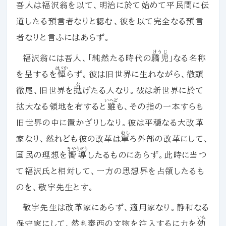
吾人は福沢翁を以て、明治に於て始めて平民間に伝
道したる預言者なりと認む、彼を以て完全なる預言
者なりと言ふにはあらず。
けうじ
福沢翁には吾人、「純然たる時代の
驕児
」なる名称
はゞか
を呈するを
憚
らず。彼は旧世界に生れながら、徹頭
な
徹尾、旧世界を
抛
げたる人なり。彼は新世界に於て
いへど
拡大なる領地を有すると
雖
も、その指の一本すらも
旧世界の中に置かざりしなり。彼は平穏なる大改革
むし
家なり、然れども彼の改革は
寧
ろ外部の改革にして、
きやうだう
国民の理想を
嚮導
したるものにあらず。此時に当つ
て福沢氏と相対して、一方の思想界を占領したるも
のを、敬宇先生とす。
敬宇先生は改革家にあらず、適用家なり。静和なる
いた
保守家にして、然も泰西の文物を注入するに力を
効