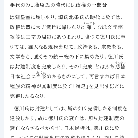
手代のみ。藤原氏の時代には政権の
一部分
は猶皇室に属したり。源氏北条氏の時代に於ては、
いへども
政権は既に大方武門に帰したりと
雖
、なほ文学宗
教等は王室の周辺にあつまれり。降つて徳川氏に至
りては、雄大なる規模を以て、政治をも、宗教をも、
文学をも、悉くその統一権の下に集めたり。徳川氏
すつかり
は封建制度を完成したり、その「完成」とは即ち
悉皆
あては
日本社会に
当嵌
めたるものにして、再言すれば日本
種族の精神が其制度に於て「満足」を見出すほどに
完備したるなり。
徳川氏は封建としては、斯の如く完備したる制度を
建設したり。故に徳川氏の衰亡は、即ち封建制度の
衰亡ならざるべからず。日本民権は、徳川氏に於
て、すべての封建制度の経験を積みたり、而して徳