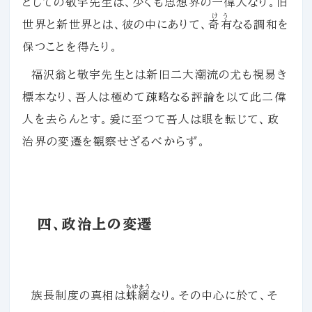
としての敬宇先生は、少くも思想界の一偉人なり。旧
けう
世界と新世界とは、彼の中にありて、
奇有
なる調和を
保つことを得たり。
福沢翁と敬宇先生とは新旧二大潮流の尤も視易き
標本なり、吾人は極めて疎略なる評論を以て此二偉
人を去らんとす。爰に至つて吾人は眼を転じて、政
治界の変遷を観察せざるべからず。
四、政治上の変遷
ちゆまう
族長制度の真相は
蛛網
なり。その中心に於て、そ