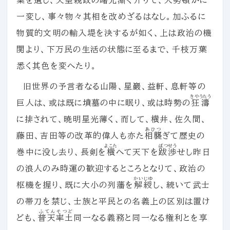
業を
遺
し、天皇親政の曙光漸く
升
りて、大勢
頓
かに
一変し、事々物々其相を改めざるはなし。加ふるに
物質的文明の輸入堤を決するが如く、上は政治の機
関より、下万民の生活の状態に至るまで、千枝万葉
悉く其色を変へたり。
旧世界の予言者なる山陽、星巖、益軒、息軒等の
きやうたう
巨人は、或は既に墳墓の中に眠り、或は時勢の
狂濤
に排されて、暁明星光薄く、而して、横井、佐久間、
あひつ
藤田、吉田等の改革的偉人も亦た
相襲
ぎて歴史の
よこた
ばつせう
巻中に没し去り、長剣を
横
へて天下を
跋渉
せし昨日
の浪人のみ時運の歓迎するところとなりて、政治の
かいじゆ
枢機を握り、既に大小の列藩を
解綬
し、続いて武士
の帯刀を禁じ、士族と平民との名義上の区別は置け
ふてんそつど
ども、
普天率土
同一なる義務と同一なる権利とを享