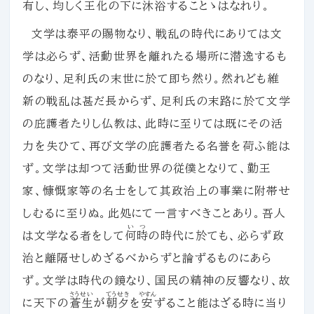
有し、均しく王化の下に沐浴することゝはなれり。
文学は泰平の賜物なり、戦乱の時代にありては文
学は必らず、活動世界を離れたる場所に潜逸するも
のなり、足利氏の末世に於て即ち然り。然れども維
新の戦乱は甚だ長からず、足利氏の末路に於て文学
の庇護者たりし仏教は、此時に至りては既にその活
力を失ひて、再び文学の庇護者たる名誉を荷ふ能は
ず。文学は却つて活動世界の従僕となりて、勤王
家、慷慨家等の名士をして其政治上の事業に附帯せ
しむるに至りぬ。此処にて一言すべきことあり。吾人
いつ
は文学なる者をして
何時
の時代に於ても、必らず政
治と離隔せしめざるべからずと論ずるものにあら
ず。文学は時代の鏡なり、国民の精神の反響なり、故
さうせい
てうせき
やすん
に天下の
蒼生
が
朝夕
を
安
ずること能はざる時に当り