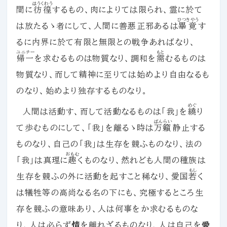
はうくわう
間に
彷徨
するもの、肉によりては限られ、霊に於て
ひつきやう
は放たるゝ者にして、人間に善悪正邪あるは
畢竟
す
るに内界に於て有限と無限との戦争あればなり、
ユニチー
もと
帰一
を求むるものは物質なり、調和を
需
むるものは
物質なり、而して精神に至りては始めより自由なるも
のなり、始めより独存するものなり。
めぐ
人間は活動す、而して活動なるものは「我」を
繞
り
ばんらい
て歩むものにして、「我」を離るゝ時は
万籟
静止する
ものなり、自己の「我」は生存を競ふものなり、法の
おもむ
「我」は真理に
趣
くものなり、然れども人間の種族は
もし
生存を競ふの外に活動を起すこと稀なり、愛国
若
く
は犠牲等の高尚なる名の下にも、究極するところ生
存を競ふの意味あり、人は何事をか求むるものな
り、人は必らず
情
を離れざるものなり、人は自己を
愛