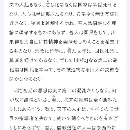
も
文の人起るなり、
若
し此事なくば国家は半ば死せる
なり、人心は半ば眠りたるなり、希望全く無き有様に
近きなり。読者よ誤解する勿れ、吾人は偏狭なる理
論に頑守するものにあらず、吾人は国民をして、出
来得る丈自由に其精神を発揮せしめんことを希望す
は
るものなり。宗教に哲学に、
将
た文学に、国民は常に
其耳を傾けてあるなり、而して「時代」なる第二の造
化翁は国民を率ゐて、その被造物なる巨人の説教を
聞かしむるなり。
明治初期の思想は実に第二の混沌たりしなり。何
み
が故に混沌といふ。
看
よ、従来の紀綱は全く弛みた
りしにあらずや、看よ、天下の人心は、すべての旧世
も
界の指導者を失ひて、就いて聴くべきものを
有
たざ
りしにあらずや、看よ、儒教道徳の大半は泰西の新