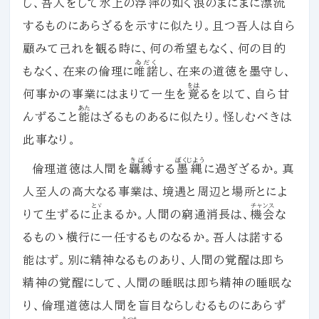
し、吾人をして水上の
浮萍
の如く浪のまにまに漂流
するものにあらざるを示すに似たり。且つ吾人は自ら
顧みて己れを観る時に、何の希望もなく、何の目的
ゐだく
もなく、在来の倫理に
唯諾
し、在来の道徳を墨守し、
をは
何事かの事業にはまりて一生を
竟
るを以て、自ら甘
あた
んずること
能
はざるものあるに似たり。怪しむべきは
此事なり。
きばく
ぼくじよう
倫理道徳は人間を
羈縛
する
墨縄
に過ぎざるか。真
人至人の高大なる事業は、境遇と周辺と場所とによ
とゞ
チャンス
りて生ずるに
止
まるか。人間の窮通消長は、
機会
な
るものゝ横行に一任するものなるか。吾人は諾する
能はず。別に精神なるものあり、人間の覚醒は即ち
精神の覚醒にして、人間の睡眠は即ち精神の睡眠な
り、倫理道徳は人間を盲目ならしむるものにあらず