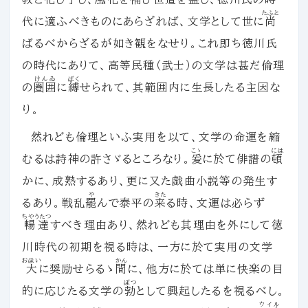
たふと
代に適ふべきものにあらざれば、文学として世に
尚
ばるべからざるが如き観をなせり。これ即ち徳川氏
の時代にありて、高等民種（武士）の文学は甚だ倫理
けんゐ
ばく
の
圏囲
に
縛
せられて、其範囲内に生長したる主因な
り。
然れども倫理といふ実用を以て、文学の命運を縮
こゝ
には
むるは詩神の許さゞるところなり。
爰
に於て俳譜の
頓
かに、成熟するあり、更に又た戯曲小説等の発生す
や
きた
るあり。戦乱
罷
んで泰平の
来
る時、文運は必らず
ちやうたつ
暢達
すべき理由あり、然れども其理由を外にして徳
川時代の初期を視る時は、一方に於て実用の文学
おほい
かん
大
に奨励せらるゝ
間
に、他方に於ては単に快楽の目
ぼつ
的に応じたる文学の
勃
として興起したるを視るべし。
ウイル