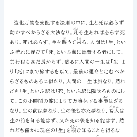
造化万物を支配する法則の中に、生と死は必らず
およ
動かすべからざる大法なり。
凡
そ生あれば必らず死
お
きた
あり。死は必らず、生を
躡
うて
来
る。人間は「生」とい
ふ流れに浮びて「死」といふ海に漂着する者にして、
其行程も甚だ長からず、然るに人間の一生は「生」よ
り「死」にまで旅するを以て、最後の運命と定むべか
らざるものあるに似たり。人間の一生は旅なり、然れ
ども「生」といふ駅は「死」といふ駅に隣せるものにし
あた
て、この小時間の旅によりて万事休する事
能
はざる
ごじん
なり。生の前は夢なり、生の後も亦た夢なり、
吾人
は
生の前を知る能はず、又た死の後を知る能はず、然
うかゞ
れども僅かに現在の「生」を
覗
ひ知ることを得るな
ご