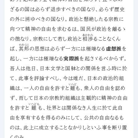
ざるの国は必らず退歩すべきの国なり、必らず歴史
の外に消ゆべきの国なり。政治と懸絶したる宗教に
向つて精神の自由を求むるは、国民が政治を離るゝ
あひわた
の徴なり。宗教にして若し政治と
相渉
ることなくん
そのくに
ば、
其邦
の思想は必らず一方には極端なる
虚想派
を
起し、一方には極端なる
実際派
を起さゞるべからず。
吾人は他日、日本文学と国躰との関係を言ふ時に於
て、此事を評論すべし、今は唯だ、日本の政治的組
いへど
織は、一人の自由を許すと
雖
も、衆人の自由を認め
ず、而して日本の宗教的組織は主観的に精神の自由
いへども
を許すと
雖
も、社界とは関係なき人生に於て此自
由を享有するを得るのみにして、公共の自由なるも
のは、此上に成立することなかりしといふ事を断り置
くのみ。