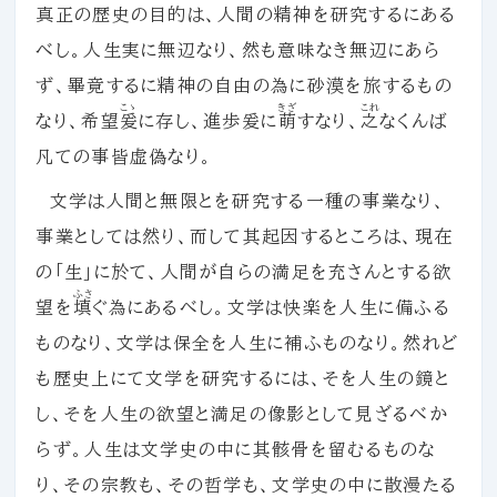
真正の歴史の目的は、人間の精神を研究するにある
べし。人生実に無辺なり、然も意味なき無辺にあら
ず、畢竟するに精神の自由の為に砂漠を旅するもの
こゝ
きざ
これ
なり、希望
爰
に存し、進歩爰に
萌
すなり、
之
なくんば
凡ての事皆虚偽なり。
文学は人間と無限とを研究する一種の事業なり、
事業としては然り、而して其起因するところは、現在
の「生」に於て、人間が自らの満足を充さんとする欲
ふさ
望を
填
ぐ為にあるべし。文学は快楽を人生に備ふる
ものなり、文学は保全を人生に補ふものなり。然れど
も歴史上にて文学を研究するには、そを人生の鏡と
し、そを人生の欲望と満足の像影として見ざるべか
らず。人生は文学史の中に其骸骨を留むるものな
り、その宗教も、その哲学も、文学史の中に散漫たる