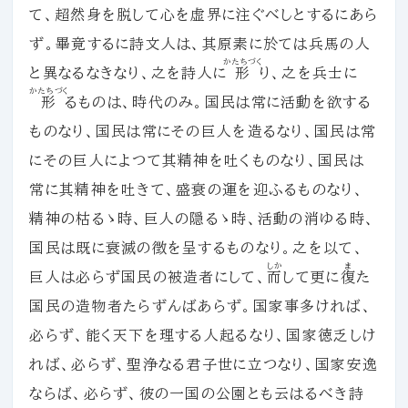
て、超然身を脱して心を虚界に注ぐべしとするにあら
ず。畢竟するに詩文人は、其原素に於ては兵馬の人
かたちづく
と異なるなきなり、之を詩人に
形
り、之を兵士に
かたちづく
形
るものは、時代のみ。国民は常に活動を欲する
ものなり、国民は常にその巨人を造るなり、国民は常
にその巨人によつて其精神を吐くものなり、国民は
常に其精神を吐きて、盛衰の運を迎ふるものなり、
精神の枯るゝ時、巨人の隠るゝ時、活動の消ゆる時、
国民は既に衰滅の徴を呈するものなり。之を以て、
しか
ま
巨人は必らず国民の被造者にして、
而
して更に
復
た
国民の造物者たらずんばあらず。国家事多ければ、
必らず、能く天下を理する人起るなり、国家徳乏しけ
れば、必らず、聖浄なる君子世に立つなり、国家安逸
ならば、必らず、彼の一国の公園とも云はるべき詩