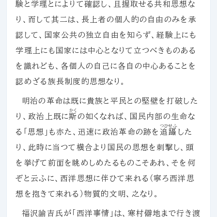
験と学理とによりて確認し、且握取せる共和思想な
り、而して其二は、長上者の個人的の自由のみを承
認して、国家公共の独立自由を知らず、経験上にも
学理上にも国家には中心となりて立つべきものある
を識れども、各個人の自己に各自の中心あることを
認めざる族長制度的思想なり。
明治の革命は既に貴族と平民との堅壁を打破した
かく
り、政治上既に
斯
の如くなれば、国民内部の生命な
つひせふ
る「思想」も亦た、迅速に政治革命の跡を
追躡
した
り、此時に当つて横合より国民の思想を刺撃し、頭
を挙げて前面を眺めしめたるものこそあれ、そを何
ぞと云ふに、西洋思想に伴ひて来れる（寧ろ西洋思
想を抱きて来れる）物質的文明、之なり。
福沢諭吉氏が「西洋事情」は、寒村僻地まで行き渡