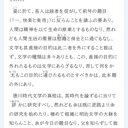
こゝ
爰
に於て、吾人は読者を促がして前号の題目
かへ
（「一、快楽と実用」）に
反
らんことを請ふの要あり。
人間は精神を以て生命の原素とするものなり、然れ
ゐしや
ども人間生活の需要は
慰籍
と保全とに過ぐるなし、
文学も其直接の目的は此二者を外にすること能は
ず。文学の種類は多々ありとも、この、直接の目的に
外れたるものは文学にあらざるなり、而して何をか
もつと
かな
尤
もこの目的に
適
ひたるものとすべきかは、此本題
の外にあり。
徳川時代文学の真相は、其時代を論ずるに当りて
つまびら
詳
かに研究すべし、然れども余は既に逆路より余
の研究を始めたり、極めて粗雑に明治文学の大躰を
知らんこと、余が今日の題目なり。父を知らずして能