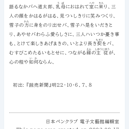
うば
へや
きた
語るなかバへ道太郎、
乳母
におはれて
室
に
来
り、三
人の顔をかはるがはる、見つゝしきりに笑みつくり、
かた
雪子の
方
に身をのり出せバ、雪子ハ是をいだきと
り、あやせバわらふ愛らしさに、三人ハいつか憂き事
ちぎり
も、とけて楽しきあげまきの、いとより長き
契
をバ、
えん
しゆうじゆう
むすびこめたるいもとせに、つながる
縁
の
主従
が、
いか
心の程や
如何
ならん、
初出: 『読売新聞』明22・10・６、７、８
日本ペンクラブ 電子文藝館編輯室