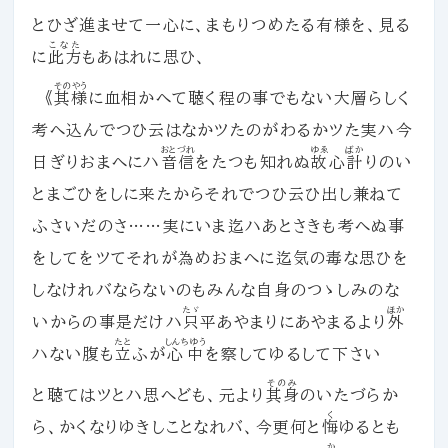
とひざ進ませて一心に、まもりつめたる有様を、見る
こなた
に
此方
もあはれに思ひ、
そのやう
《
其様
に血相かへて聴く程の事でもない大層らしく
考へ込んでつひ云はなかツたのがわるかツた実ハ今
おとづれ
ゆゑ
ばか
日ぎりおまへにハ
音信
をたつも知れぬ
故
心
計
りのい
とまごひをしに来たからそれでつひ云ひ出し兼ねて
ふさいだのさ……実にいま迄ハあとさきも考へぬ事
をしてをツてそれが為めおまへに迄気の毒な思ひを
しなけれバならないのもみんな自身のつゝしみのな
たゞ
ほか
いからの事是だけハ
只
平あやまりにあやまるより
外
たと
しんちゆう
ハない腹も
立
ふが
心中
を察してゆるして下さい
そのみ
と聴てはツとハ思へども、元より
其身
のいたづらか
く
ら、かくなりゆきしことなれバ、今更何と
悔
ゆるとも
か