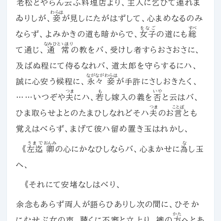
老松
とやらん云ふ
料理店
より、
主人
に乞ひて連れま
わらは
ゐりしが、
妾
が見しにたがはずして、心まめなるのみ
をなご
すべ
ならず、よみかきの道も暗からで、
女子
の道にも
総
なみひとゝほり
て通じ、
通常
の教をバ、受けし者すらおさおさに、
及ばぬ程にて侍るなれバ、道太郎を守らするにハ、
ながなが
わらは
誠に心安う候程に、
永々
妾
が手許にさしおきたく、
つま
も
いや
……いつぞや
夫
にハ、
若
し嫁入の義を
否
と云はバ、
つま
ことば
ひま取らせよとのたまひしなれどそハ
夫
のお
言
とも
覚えはべらず、まげて彼ハ留め置き玉はれかし、
さまで
おんみ
な
《
左迄
卿
の心にかなひしならバ、心まかせに
為
し玉
へ、
《それにて安堵なしはべり、
余念もあらず両人が語らひありし次の間に、ひそか
かた
にむせぶ女の声、聴くに不審と立上り、襖の
方
へとあ