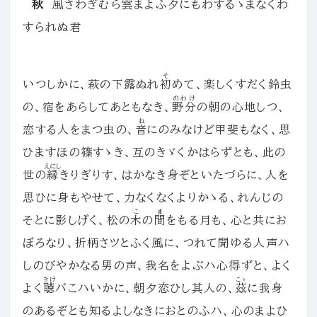
秋
風さわぎむら雲まよふ夕にもわするゝまなくわ
すられぬ君
そ
いつしかに、萩の下露ぬれ
初
めて、楽しくすだく鈴虫
のわけ
の、宿をあらしてあともなき、
野分
の朝の心地しつ、
ね
恋する人をまつ虫の、
音
にのみなけど甲斐もなく、思
ひますほの篠すゝき、互のきゞくかはらずとも、此の
えにし
世の
縁
きりぎりす、はかなき身ぞといたづらに、人を
思ひに身もやせて、力なくなくよりかゝる、れんじの
こ
ま
そとに影しげく、松の
木
の
間
をもる月も、心と共にお
ぼろなり、折柄さツとふく風に、つれて聞ゆる人声ハ
しのびやかなる男の声、我名をよぶハ心得ずと、よく
きけ
こゝ
よく
聴
バこハいかに、朝夕恋ひし其人の、
茲
に我身
のあるぞとも知るよしなきにおとのふハ、心のまよひ