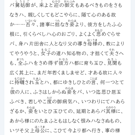
しうとご
こ
むかひ
おんふみ
バ
舅姑御
が、
来
よと
迎
の
御文
もあるべきものをさも
なきハ、親しくしてもどこやらに、隔て心のある故
いないな
つた
わらは
か……
否々
、諸事に
拙
なき
妾
より、彼方をしたふ心
おもひ
根に、引くらべしハ心のおごり、よくよく
思
めぐらせ
はゝさま
バ、身ハ片田舎に人となり父の導き
母様
の、教により
をなご
それ
てやうやうと、
女子
の道ハ知る物の、才拙くて
夫
さへ
まツた
かなた
みきゝ
も、
全
ふハをさめ得ず
彼方
ハ都に育ち玉ひ、
見聞
も
広く其上に、まだ年若くましませど、才ある故に人々
もてはや
たまふ
ことば
に
持囃
され
玉
とハ、都にゆきしひとの
言
、何一つとて
か
わらは
彼
の人に、ふさはしからぬ
妾
をバ、いつ迄思ひ居玉
たび
ふべき、若しやこ
度
の御病気ハ、いつわりにてハあら
わらは
そのやう
ざるか、
妾
をいとひ玉ひての、延期とあらバ
其様
に、
あから様にのたまふともはしなく恨みハなさぬもの、
はゝさま
いツそ父上
母公
に、こひて今より都へ行き、事の様