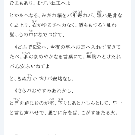
ひまもあり、まづいね玉へよ
ひきよす
ひめ
とかたへなる、みだれ箱をバ
引寄
れバ、
嬢
ハ是非な
きぬ
く立上り、
衣
かゆるさへ力なく、猶ももつるゝ乱れ
うち
髪、心の
中
になでつけて、
ぎみ
《どふぞ母
公
へ、今夜の事ハお耳へ入れず置きて
おんみ
はや
たべ、
卿
のまめやかなる言葉にて、
早
胸ハとけたれ
バ心安ふいねてよ
うち
と、きぬ
打
かづけバ安堵なし、
《さらバおやすみあれかし、
ことば
へや
さが
と
言
を跡におのが
室
、
下
りしあとハしんとして、早一
と言も声ハせで、思ひに身をば、こがすほたる火。