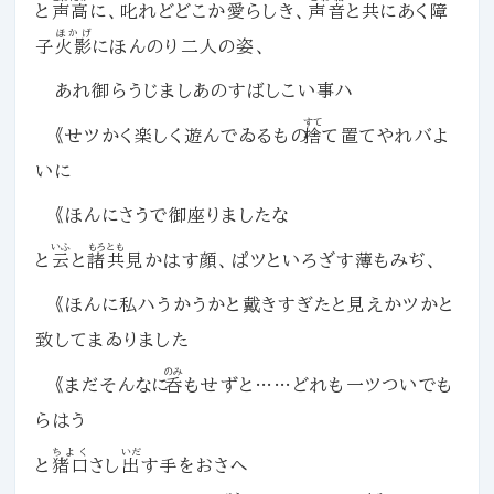
と
声高
に、叱れどどこか愛らしき、
声音
と共にあく障
ほかげ
子
火影
にほんのり二人の姿、
あれ御らうじましあのすばしこい事ハ
すて
《せツかく楽しく遊んでゐるもの
捨
て置てやれバよ
いに
《ほんにさうで御座りましたな
いふ
もろとも
と
云
と
諸共
見かはす顔、ぱツといろざす薄もみぢ、
《ほんに私ハうかうかと戴きすぎたと見えかツかと
致してまゐりました
のみ
《まだそんなに
呑
もせずと……どれも一ツついでも
らはう
ちよく
いだ
と
猪口
さし
出
す手をおさへ