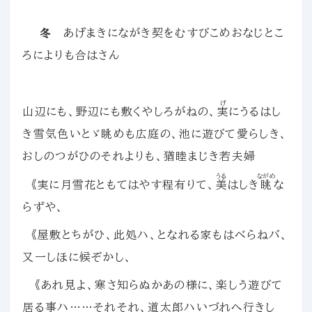
冬
あげまきにながき契をむすびこめおなじとこ
ろによりも合はさん
げ
山辺にも、野辺にも敷くやしろがねの、
実
にうるはし
き雪気色いとゞ眺めも広庭の、池に遊びて愛らしき、
おしのつがひのそれよりも、猶睦まじき若夫婦
うる
ながめ
《実に月雪花ともてはやす程有りて、
美
はしき
眺
な
らずや、
《屋敷とちがひ、此処ハ、となれる家もはべらねバ、
又一しほに候ぞかし、
《あれ見よ、寒さ知らぬかあの様に、楽しう遊びて
居る事ハ……それそれ、道太郎ハいづれへ行きし