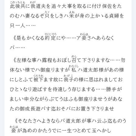
このゝちとも
わが
此後共
に
我
道夫を追々大事を取るに付け保佐をた
たゞ
よね
のむハ妻なるぞ
只
をしきハ
米
が身の上かゝる貞婦を
只一人……
やくじやう
わらは
《是もかくなる
約定
にや……ア
妾
さへあらなく
バ……
めし
《左様な事ハ露程もおぼし
召
て下さりますな……勿
わたくし
体ない様でハ御座りますが
私
ハ道太郎様があの様
くだされ
わがこ
にしとふて
被下
ます故に
我子
の様に思はれましてお
ひとゝなり遊ばすを待遠しう存じまする……勝手が
ましい申分ながらぶてうはふも御座りませうがあな
たの御成長遊バす迄おそバにお置き下さりませ
《そなたさへよきならバ道太郎が事ハ云ふ迄ものう
わらは
妾
が為めのかたうでに一生つとめて玉へかし