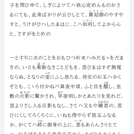
子を問ひ申て、しぎによツてハ我心定めんものかさ
しうとご
るにても、此身ばかりが云ひしとて、
舅姑御
のやすや
いかゞ
すと、うけがひハしたまはじ、こハ
如何
してよからん
と、さすがをとめの
一とすぢに夫のことをおもひつめ末ハみだるゝをだま
はか
きの、いとも
果敢
なきことどもを、思ひまはすぞ無理
へや
ならぬ、となりの
室
にふし居たる、侍女のお玉ハかく
さま
ぞとも、こゝろ付かねバ真夜中頃、ふと目を
醒
し、坐
ほかげ
はや
敷の
火影
に驚かされ、
早
夜明しかとあたりを見れど、
ひめぎみ
窓よりさし入る日影もなし、さてハ又もや
嬢君
の、思
ひにくしてろくろくに、いねも得やらず居玉ふなる
つひ
つゝが
か、かくてハ
終
に御身の上に、
恙
もあらんさりとて