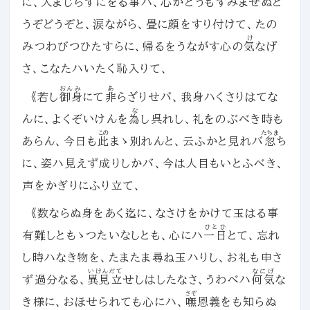
に、
入
まじらずにをる事ハ、心がどうもすみませぬど
うぞどうぞと、涙ながら、畳に顔をすり付けて、たの
け
みつわびつひたすらに、帰るをうながす心の
気
なげ
さ、こなたハいたく恥入りて、
おんみ
あ
《若し
御身
にて
非
らざりせバ、我身ハくさりはてな
な
んに、よくぞいけんを
為
し呉れし、礼をのぶべき時も
この
たちま
あらん、今日も
此
まゝ別れんと、云ふかと見れバ
忽
ち
に、姿ハ見えず成りしかバ、今は人目もいとふべき、
声をかぎりにふり立て、
《数ならぬ身をあく迄に、なさけをかけて玉はる事
ひとひ
有難しともゝつたいなしとも、心にハ
一日
とて、忘れ
し時ハなき物を、たまたま尋ね玉ハりし、お礼も申さ
いけんだて
なにげ
ず過分なる、
異見立
せしはしたなさ、うわべハ
何気
な
さぞ
き様に、おほせられても心にハ、
嘸
恩義をも知らぬ