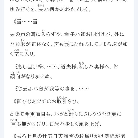
をツと
ゆみ行くを、
夫
ハ何かあわたゞしく、
《雪……雪
い
夫の声の耳に
入
らずや、雪子ハ襖おし開けバ、外に
よね
ハお
米
が正体なく、声も涙にひれふして、まろぶが如
へや
い
く
室
に
入
り、
わた
《もし旦那様、……、道夫様、
私
しハ奥様へ、お
むけ
顔向
がなりませぬ、
《さ云ふハ奥が我等の事を、……
とりはか
《御存じあツてのお
取計
らひ、
ばか
と聴て今更面目も、ハツと
計
りにさしうつむき更に
ことば
言
も無かりけり、お米ハ少しく頭を上げ、
《去る七月の廿五日天満宮のお帰りがけ奥様が老