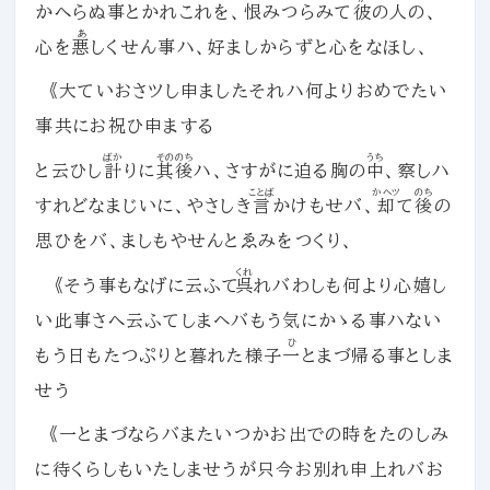
かへらぬ事とかれこれを、恨みつらみて
彼
の人の、
あ
心を
悪
しくせん事ハ、好ましからずと心をなほし、
《大ていおさツし申ましたそれハ何よりおめでたい
事共にお祝ひ申まする
ばか
そののち
うち
と云ひし
計
りに
其後
ハ、さすがに迫る胸の
中
、察しハ
ことば
かへツ
のち
すれどなまじいに、やさしき
言
かけもせバ、
却
て
後
の
思ひをバ、ましもやせんとゑみをつくり、
くれ
《そう事もなげに云ふて
呉
れバわしも何より心嬉し
い此事さへ云ふてしまヘバもう気にかゝる事ハない
ひ
もう日もたつぷりと暮れた様子
一
とまづ帰る事としま
せう
《一とまづならバまたいつかお出での時をたのしみ
に待くらしもいたしませうが只今お別れ申上れバお