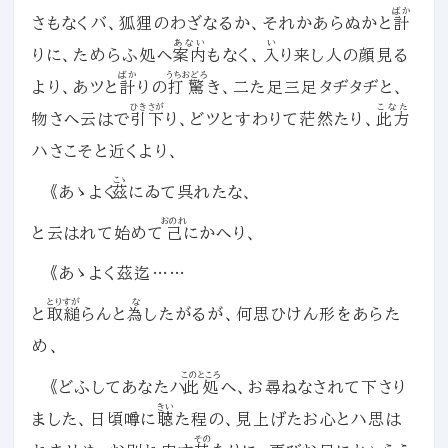
ばか
さもなくバ、狐狸のわざなるか、それかあらぬかと
計
あない
い
りに、ためらふ処へ
案内
もなく、
入
り来し人の顔見る
ばか
うちおどろ
より、あツと
計
りの
打驚
き、二た足三足タヂタヂと、
ひきさが
こなた
物さへ云はで
引下
り、どツとすわりて茫然たり、
此方
ハさこそと近くより、
こゝ
《あゝよく
茲
にゐて呉れたな、
おのれ
と云はれて始めて
己
にかへり、
《あゝよく茲迄……
とりすが
な
と
取縋
らんと
為
したがるが、何思ひけん形をあらた
め、
このところ
《どふしてあなたハ
此処
へ、お尋ねなされて下さり
きい
ました、日頃噂に
聴
た程の、見上げたお心とハ思は
その