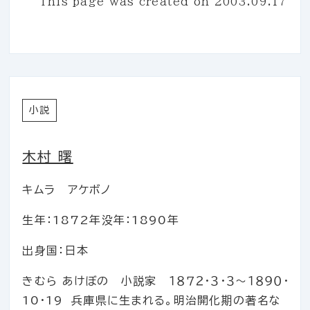
This page was created on
2003.09.17
小説
木村 曙
キムラ アケボノ
生年：1872年
没年：1890年
出身国：日本
きむら あけぼの 小説家 １８７２・３・３～１８９０・
10・19 兵庫県に生まれる。明治開化期の著名な