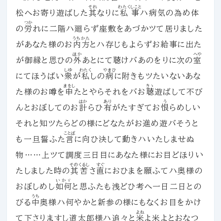
それ
わたくしこと
松へお寄り遊ばした
其
なりに
私事
ハ病気の為め体
つか
の
労
れに二階ハ廻らず座敷をあづかツて居りました
うちかた
があなた様のお
内方
とハ存じもよらずお給事に出た
ほか
へや
が御縁と思ひの
外
あとにて聴けバあのをりに次の
室
しゆ
わたく
やまひ
にてほうばい
衆
が
私
しの
病
に附きもツたいないあな
まをし
きゝ
た様のお噂を
申
たとやらそれをバお
聴
遊ばして不び
はか
あり
う
んとおぼしてのお
計
らひ
有
がたすぎてお
恨
らめしい
それと知ツたらどの様にどなたがお進め遊バそうと
ことば
も一旦誓ふた
言
に向ひ決して動きハいたしませぬ
物……上ツて調度三日目にあなた様にお目どほりい
そのくるし
すぐ
たしました時の
其苦
さ
直
におひまを願ふてハ奥様の
いかゞ
おぼしめし
如何
と思ふたも浅どひ考へ一日二日との
うち
びる
中
奥様ハ何やかと新参の様にもなくお目をかけ
よね
て下さりますし道太郎様ハ追々と
米
よ米よとおなつ