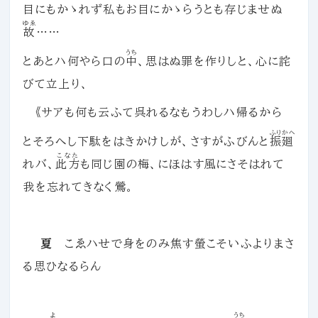
目にもかゝれず私もお目にかゝらうとも存じませぬ
ゆゑ
故
……
うち
とあとハ何やら口の
中
、思はぬ罪を作りしと、心に詫
びて立上り、
《サアも何も云ふて呉れるなもうわしハ帰るから
ふりかへ
とそろへし下駄をはきかけしが、さすがふびんと
振廻
こなた
れバ、
此方
も同じ園の梅、にほはす風にさそはれて
我を忘れてきなく鶯。
夏
こゑハせで身をのみ焦す螢こそいふよりまさ
る思ひなるらん
よ
うち