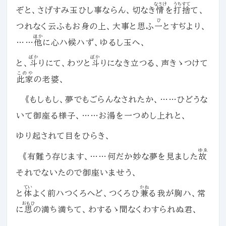
なさけ
うちすて
ぞと、さげすみ玉ひし事ならん、切なき
情
を
打捨
て、
ひ
つれなく云ふもお身の上、大事と思ふ
一
とすぢより、
ほか
……
他
に心ハ候ハず、ゆるし玉へ、
ばか
ばか
と、
斗
りにて、わツと
斗
りになき立つる、声きゝつけて
このや
此家
の老婆、
《もしもし、夢でもごらんなされたか、……ひどうな
いて御座る様子、……お湯を一つめし上れと、
ゆり起されて目をひらき、
ゆゑ
《有難う存じます、……何だか妙な夢を見ました
故
それでないたので御座いませう、
てい
かね
と
体
よく前ハつくろへど、つくろひ
兼
る我が胸ハ、常
おもひ
に
思
の満ち満ちて、わするゝ間なくわすられぬ君、