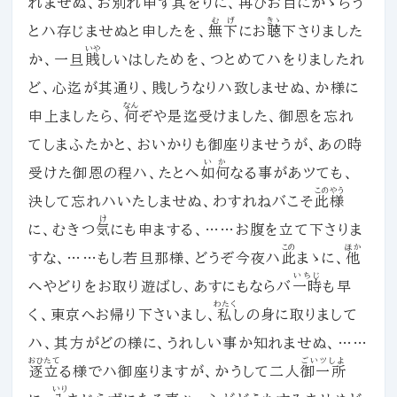
れませぬ、お別れ申す
其
をりに、再びお目にかゝらう
むげ
きゝ
とハ存じませぬと申したを、
無下
にお
聴
下さりました
いや
か、一旦
賎
しいはしためを、つとめてハをりましたれ
ど、心迄が其通り、賎しうなりハ致しませぬ、か様に
なん
申上ましたら、
何
ぞや是迄受けました、御恩を忘れ
てしまふたかと、おいかりも御座りませうが、あの時
いか
受けた御恩の程ハ、たとへ
如何
なる事があツても、
このやう
決して忘れハいたしませぬ、わすれねバこそ
此様
け
に、むきつ
気
にも申まする、……お腹を立て下さりま
この
ほか
すな、……もし若旦那様、どうぞ今夜ハ
此
まゝに、
他
いちじ
へやどりをお取り遊ばし、あすにもならバ
一時
も早
わたく
く、東京へお帰り下さいまし、
私
しの身に取りまして
ハ、其方がどの様に、うれしい事か知れませぬ、……
おひたて
ごいツしよ
逐立
る様でハ御座りますが、かうして二人
御一所
いり