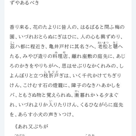
ずやあるべき
香り来る、花のたよりに皆人の、はるばると問ふ梅の
園、いづれおとらぬにぎはひに、人の心も興ずめり、
こゝ
おいまつ
きこ
茲
ハ都に程近き、亀井戸村に其名さへ、
老松
と
聴
へ
みせ
たる、みやび造りの
料理店
、離れ座敷の庭先に、あじ
ろのかきをやりちがへ、思はせぶりなかくれみの、し
しをりど
よんぼりと立つ
枝折戸
ぎは、いく千代かけてちぎり
けん、こけむす石の燈籠に、障子のなきハあかしを
やゝ
バ、ともさぬ物と覚えられぬ、
漸
暮れかゝる夕まぐ
い
れ、いづれよりか
入
りたりけん、くるひながらに庭先
を、あらす小犬の声きゝつけ、
《あれ又ぶちが
こわだか
こわね