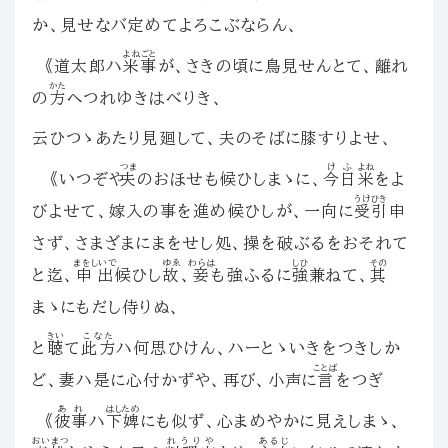
か、見せなバ定めてよろこぶならん、
よねごと
《道太郎ハ
米事
が、さきの頃に鳥見せんとて、離れ
かた
の
方
へつれゆきはべりき、
云ひつゝあたり見廻して、夫のそばに膝すりよせ、
つま
けふ
よね
《いつぞや
夫
のおほせも候ひしまゝに、
今日
米
をよ
うけひき
びよせて、嫁入の事を進め候ひしが、一向に
受引
申
さず、さまざまにまをせし処、操を破ぶるをおそれて
まをしいで
ゆゑ
わらは
しひ
その
と迄、
申出
候ひし
故
、
妾
も強ふるに
強
兼ねて、
其
まゝにもだし侍りぬ、
きい
こなた
と
聴
て
此方
ハ何思ひけん、ハーとゝいきをつきしか
ことば
ど、妻ハ是に心付かずや、再び、小声に
言
をつぎ
あれ
はしため
《
彼事
ハ
下婢
にも似ず、心まめやかに見えしまゝ、
おいまつ
れうりや
あるじ