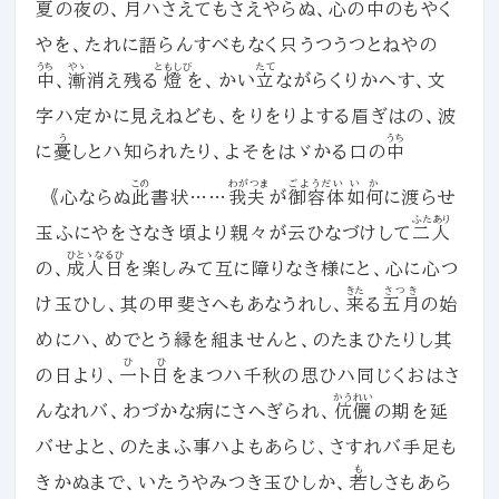
夏の
夜
の、月ハさえてもさえやらぬ、心の
中
のもやく
やを、たれに語らんすべもなく只うつうつとねやの
うち
やゝ
ともしび
たて
中
、
漸
消え残る
燈
を、かい
立
ながらくりかへす、文
字ハ定かに見えねども、をりをりよする眉ぎはの、波
う
うち
に
憂
しとハ知られたり、よそをはゞかる口の
中
この
わがつま
ごようだい
いか
《心ならぬ
此
書状……
我夫
が
御容体
如何
に渡らせ
ふたあり
玉ふにやをさなき頃より親々が云ひなづけして
二人
ひとゝなるひ
の、
成人日
を楽しみて互に障りなき様にと、心に心つ
きた
さつき
け玉ひし、其の甲斐さへもあなうれし、
来
る
五月
の始
めにハ、めでとう縁を組ませんと、のたまひたりし其
ひ
ひ
の日より、
一
ト
日
をまつハ千秋の思ひハ同じくおはさ
かうれい
んなれバ、わづかな病にさへぎられ、
伉儷
の期を延
バせよと、のたまふ事ハよもあらじ、さすれバ手足も
も
きかぬまで、いたうやみつき玉ひしか、
若
しさもあら