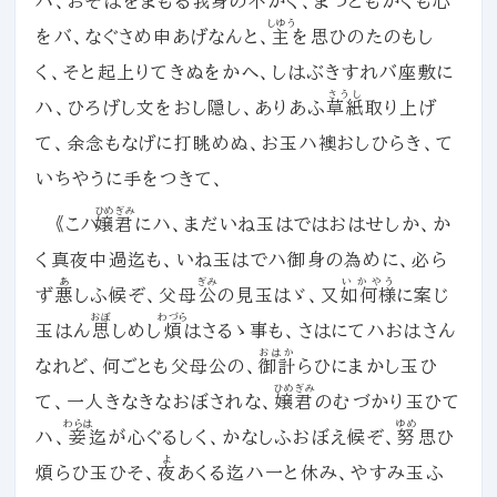
ハ、おそばをまもる我身の不かく、まづともかくも心
しゆう
をバ、なぐさめ申あげなんと、
主
を思ひのたのもし
く、そと起上りてきぬをかへ、しはぶきすれバ座敷に
さうし
ハ、ひろげし文をおし隠し、ありあふ
草紙
取り上げ
て、余念もなげに打眺めぬ、お玉ハ襖おしひらき、て
いちやうに手をつきて、
ひめぎみ
《こハ
嬢君
にハ、まだいね玉はではおはせしか、か
く真夜中過迄も、いね玉はでハ御身の為めに、必ら
あ
ぎみ
いかやう
ず
悪
しふ候ぞ、父母
公
の見玉はゞ、又
如何様
に案じ
おぼ
わづら
玉はん
思
しめし
煩
はさるゝ事も、さはにてハおはさん
おはか
なれど、何ごとも父母公の、
御計
らひにまかし玉ひ
ひめぎみ
て、一人きなきなおぼされな、
嬢君
のむづかり玉ひて
わらは
ゆめ
ハ、
妾
迄が心ぐるしく、かなしふおぼえ候ぞ、
努
思ひ
よ
煩らひ玉ひそ、
夜
あくる迄ハ一と休み、やすみ玉ふ