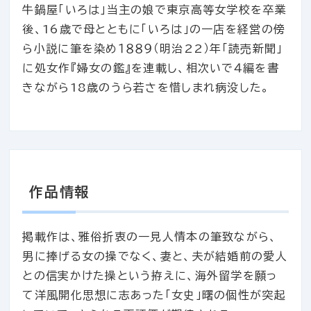
牛鍋屋「いろは」当主の娘で東京高等女学校を卒業
後、16歳で母とともに「いろは」の一店を経営の傍
ら小説に筆を染め１８８９（明治22）年「読売新聞」
に処女作『婦女の鑑』を連載し、相次いで４編を書
きながら18歳のうら若さを惜しまれ病没した。
作品情報
掲載作は、雅俗折衷の一見人情本の筆致ながら、
男に捧げる女の操でなく、妻と、夫が結婚前の愛人
との信実かけた操という拵えに、海外留学を願っ
て洋風開化思想に志あった「女史」曙の個性が突起