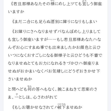
やう
よろ
《若旦那様あなたその
様
にめし上ツても
宜
しう御座
いますか
《まだ二合にも足らぬ酒別に障りになりもしまい
《お障りにさへなりませずバなんぼめし上りまして
も宜しう御座いますが……もし若旦那様あなたハな
んぞお心にすまぬ事でも出来ましたかお顔色と云ひ
いつになくおすごしになる御様子と云ひどうも不審で
なりませぬとてもお力になれるきづかひハ御座りま
せぬがおかまいなくバお気晴しにどうぞおきかせ下
さいませぬか
なん
と問へども
何
の答へもなく、腕こまねきて思案のさ
ひ
ま、
一
としほ、心さわがれて
くだされ
《もしお聴かせなされてハ
被下
ませぬか