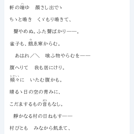
ハ
軒の
端
ゆ 顏さし出でゝ
ちゝと鳴き くゞもり鳴きて、
聲やめぬ。ふた聲ばかり――。
ウ
雀子も、
餓
ゑ寒からむ。
あはれ／＼ 喰ふ物やらむを――
腹へりて 我も居にけり。
シクヽヽ
頻々
に いたむ腹かも。
晴るゝ日の空の靑みに、
オト
こだまするもの
音
もなし。
靜かなる村の日ねもす――
村びとも みなから飢ゑて、