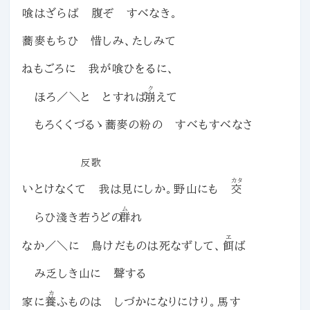
喰はざらば 腹ぞ すべなき。
蕎麥もちひ 惜しみ、たしみて
ねもごろに 我が喰ひをるに、
ク
ほろ／＼と とすれば
崩
えて
もろくくづるゝ蕎麥の粉の すべもすべなさ
反歌
カタ
いとけなくて 我は見にしか。野山にも
交
ム
らひ淺き若うどの
群
れ
ヱ
なか／＼に 鳥けだものは死なずして、
餌
ば
み乏しき山に 聲する
カ
家に
養
ふものは しづかになりにけり。馬す