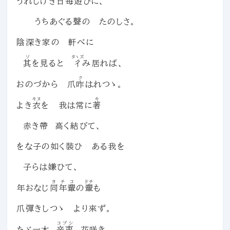
うれしけき日每遊びに、
うちあぐる聲の たのしさ。
陰深き家の 軒べに
ソ
タヽズ
其
を見ると
彳
み居れば、
ク
おのづから 爪
咋
はれつゝ。
キヌ
キ
よき
衣
を 我は常に
著
赤き帶 高く結びて、
をな子の如く裝ひ ある我を
子らは嫌ひて、
ヨチコ
ドチ
年おなじ
同年輩
の
輩
も
爪彈きしつゝ より來ず。
コブシ
たゞ一木
辛夷
花咲き