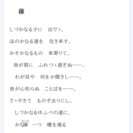
葎
しづかなる夕に 出でゝ、
ほのかなる道を 往き來す。
かそかなるもの 來寄りて、
我が肩に ふれつゝ過ぎぬ――。
わが耳や 何をか聞きし――。
我が心知らぬ ことばを――。
さゝやきて ものぞ去りにし。
しづかなるゆふべの道に、
むぐら
かな
葎
一つ 穗を搖る