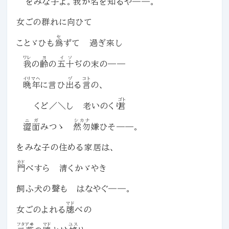
をみな子よ。我が名を知るや――。
女ごの群れに向ひて
セ
ことゞひも
爲
ずて 過ぎ來し
ワレ
ヨ
イソ
我
の
齡
の
五十
ぢの末の――
イリマヘ
ヅ
コト
晩年
に言ひ
出
る
言
の、
ゴト
くど／＼し 老いのくり
言
ニガ
シカナ
澀面
みつゝ
然勿
嫌ひそ――。
をみな子の住める家居は、
カド
門
べすら 淸くかゞやき
飼ふ犬の聲も はなやぐ――。
マド
女ごのよれる
牕
べの
フタアヰ
マド
ユス