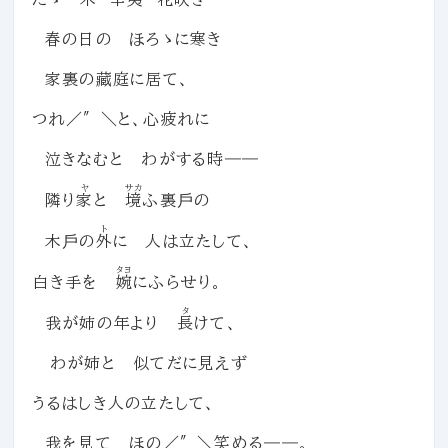
春の日の ほろゝに寒き
家裏の藏庭に居て、
つれ／″＼と、心疲れに
泣きなむと わがする時――
ヤ
サカ
隣り
家
と
境
ふ裏戶の
ト
木戶の
外
に 人は立たして、
タヨ
白き手を
婉
にふらせり。
タ
我が姉の年より
長
けて、
わが姉と 似てだに見えず
うるはしき人の立たして、
我を見て ほの／″＼笑める――。