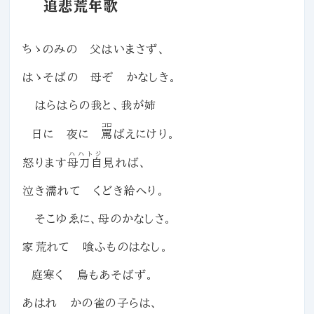
追悲荒年歌
ちゝのみの 父はいまさず、
はゝそばの 母ぞ かなしき。
はらはらの我と、我が姉
コロ
日に 夜に
罵
ばえにけり。
ハハトジ
怒ります
母刀自
見れば、
泣き濡れて くどき給へり。
そこゆゑに、母のかなしさ。
家荒れて 喰ふものはなし。
庭寒く 鳥もあそばず。
あはれ かの雀の子らは、