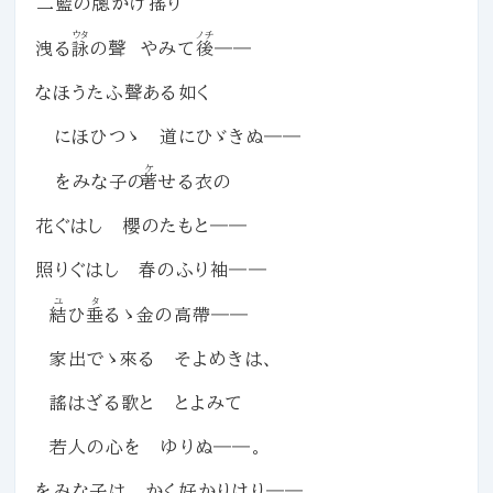
二藍
の
牕
かけ
搖
り
ウタ
ノチ
洩る
詠
の聲 やみて
後
――
なほうたふ聲ある如く
にほひつゝ 道にひゞきぬ――
ケ
をみな子の
著
せる衣の
花ぐはし 櫻のたもと――
照りぐはし 春のふり袖――
ユ
タ
結
ひ
垂
るゝ金の高帶――
家出でゝ來る そよめきは、
謠はざる歌と とよみて
若人の心を ゆりぬ――。
をみな子は かく好かりけり――。