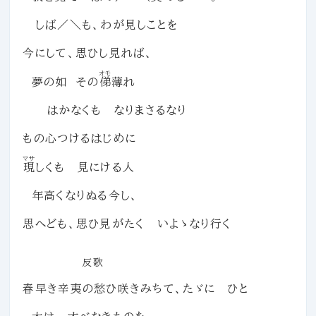
しば／＼も、わが見しことを
今にして、思ひし見れば、
オモ
夢の如 その
俤
薄れ
はかなくも なりまさるなり
もの心つけるはじめに
マサ
現
しくも 見にける人
年高くなりぬる今し、
思へども、思ひ見がたく いよゝなり行く
反歌
春早き辛夷の愁ひ咲きみちて、たゞに ひと