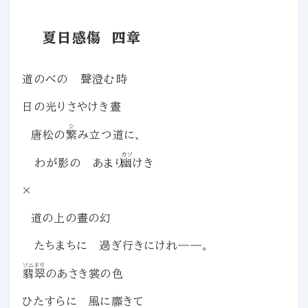
夏日感傷 四章
道のべの 聲澄む時
日の光りさやけき晝
シ
唐松の
繁
み立つ道に、
カソ
わが影の あまり
幽
けき
×
道の上の晝の幻
たちまちに 過ぎ行きにけれ――。
ソニドリ
翡翠
のあさき裳の色
ひたすらに 風に靡きて