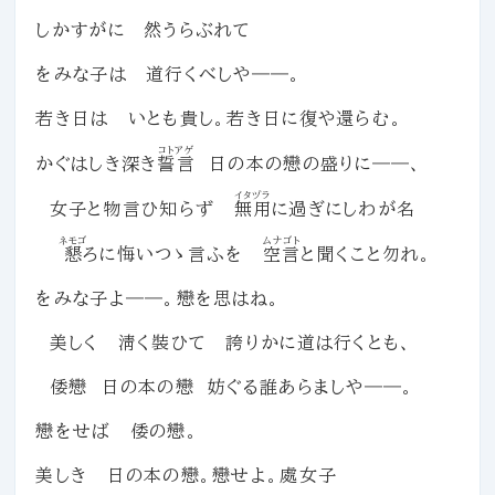
しかすがに 然うらぶれて
をみな子は 道行くべしや――。
若き日は いとも貴し。若き日に復や還らむ。
コトアゲ
かぐはしき深き
誓言
日の本の戀の盛りに――、
イタヅラ
女子と物言ひ知らず
無用
に過ぎにしわが名
ネモゴ
ムナゴト
懇
ろに悔いつゝ言ふを
空言
と聞くこと勿れ。
をみな子よ――。戀を思はね。
美しく 淸く裝ひて 誇りかに道は行くとも、
倭戀 日の本の戀 妨ぐる誰あらましや――。
戀をせば 倭の戀。
美しき 日の本の戀。戀せよ。處女子