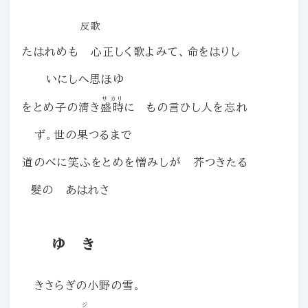
反歌
たはれめも 心正しく歌よみて、命をはりし
いにしへ思ほゆ
サカリ
をとめ子の淸き
盛時
に もの言ひし人を忘れ
ず。世の果つるまで
道のべに笑ふをとめを憎みしが 芥つきたる
髮の あはれさ
ゆ き
きさらぎの小野の雪。
ジ