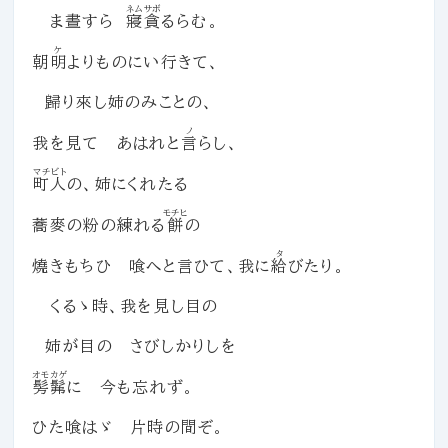
ネムサボ
ま晝すら
寢貪
るらむ。
ケ
朝
明
よりものにい行きて、
歸り來し姉のみことの、
ノ
我を見て あはれと
言
らし、
マチビト
町人
の、姉にくれたる
モチヒ
蕎麥の粉の練れる
餅
の
タ
燒きもちひ 喰へと言ひて、我に
給
びたり。
くるゝ時、我を見し目の
姉が目の さびしかりしを
オモカゲ
髣髴
に 今も忘れず。
ひた喰はゞ 片時の間ぞ。