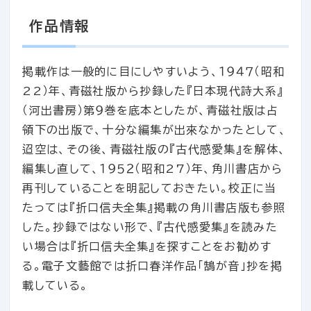
作品情報
掲載作は一般的に目にしやすいよう、１９４７（昭和
22）年、青磁社版から抄録した『日本現代詩大系』
（河出書房）第９巻を底本としたが、青磁社版は占
領下の出版で、十分な編集が出來なかったとして、
迢空は、その後、青磁社版の『古代感愛集』を解体、
編集し直して、１９５２（昭和27）年、角川書店から
再刊していることを明記しておきたい。校正に当
たっては『折口信夫全集』掲載の角川書店版も参照
した。抄録ではない形で、『古代感愛集』を読みた
い場合は『折口信夫全集』を探すことをお勧めす
る。電子文藝館では折口春洋作品「鵠が音」抄を掲
載している。