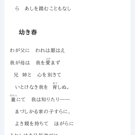
ら あしを踏むこともなし
幼き春
わが父に われは厭はえ
メグ
我が母は 我を
愛
まず
兄 姉と 心を別きて
オフ
いとけなき我を
育
しぬ。
ワラハ
童
にて 我は知りたり――
まづしかる家の子すらに、
よき親を持ちて ほがらに