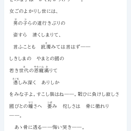
女ごのよかりし世には、
ヲ
コ
男
の
子
らの道行きぶりの
姿すら 淸くしまりて、
タ
言ふことも
訛濁
みては言はず――
しきしまの やまとの國の
ヨ
サキハヒ
タ
若き
世代
の
恩寵
滿
りて
タノモ
憑
しみ深く ありしか
をみな子よ。すこし裝はね――。戰ひに負けし寂しさ
マミ
シボ
國びとの
瞳
さへ
萎
み 佗しさは 骨に徹れり
――。
あゝ骨に透る――悔い哭き――。