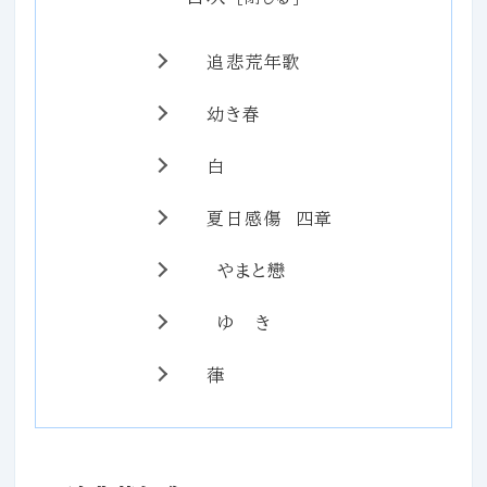
追悲荒年歌
幼き春
白
夏日感傷 四章
やまと戀
ゆ き
葎