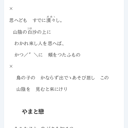
×
オホヽ
思へども すでに
漠々
し。
シロ
山陰の
白
沙の上に
わかれ來し人を思へば、
かつ／″＼に 頬をつたふもの
×
鳥の子の かならず出でゝあそび居し この
山陰を 見むと來にけり
やまと戀