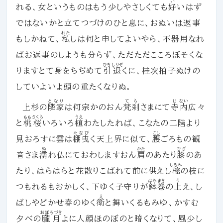
い
れる、女というものはもう少しやさしくても
好
いはず
ではないかと立てつづけのひと息に、おぬいは返事
わた
もしかねて、
私
しは何と申してよいやら、不器用なれ
ばお返事のしようも分らず、ただただこころぼそくな
ひき
しりぞ
りますとて身をちぢめて
引
退
くに、桂次拍子ぬけの
していよいよ頭の重たくなりぬ。
となり
てら
じ
ない
上杉の
隣家
は何宗かのおん
梵刹
さまにて
寺
内
広々
もも
さくら
うえ
と
桃
桜
いろいろ
植
わたしたれば、こなたの二階より
たなび
こし
見おろすに雲は
棚曳
く天上界に似て、
腰
ごろもの観
ぬ
かた
ひざ
音さま
濡
れ仏にておわしますおん
肩
のあたり
膝
のあ
しきみ
たり、はらはらと花散りこばれて前に供えし
樒
の枝に
はちまき
う
つもれるもおかしく、下ゆく子守りが
鉢巻
の
上
え、し
え
ばしやどかせ春のゆく
衛
と舞いくるもみゆ、かすむ
おぼろづき
夕べの
朧月
よに人顔ほのぼのと暗くなりて、風少し