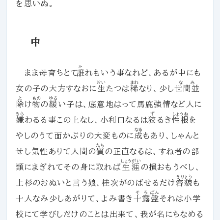
を思いぬ。
中
た
まま母育ちとて
誰
れもいう事なれど、あるが中にも
おい
まれ
なみ
女の子の大方すなおに
生
たつは
稀
なり、少し
世間並
よ
もの
ゆる
除
け
物
の
緩
い子は、底意地はって馬鹿強情など人に
きら
ず
しょうね
嫌
わるる事この上なし、小利口なるは
狡
るき
性根
を
なる
やしのうて面かぶりの大変ものに
成
もあり、しゃんと
たち
せし気性ありて人間の
質
の正直なるは、すね者の部
しょうがい
類にまぎれてその身に取れば
生涯
の損おもうべし、
きりょう
上杉のおぬいと言う娘、桂次がのばせるだけ
容貌
も
そろ
ばん
十人なみ少しあがりて、よみ書き
十露
盤
それは小学
校にて学びしだけのことは出来て、我が名にちなめる