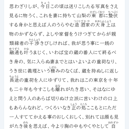
きょう
思わざりしが、
今日
この頃は送りこしたる写真をさえ
ひがし
ごおり
ちつぷく
見るに物うく、これを妻に持ちて山梨の
東
郡
に
蟄伏
つくり
ざかや
おおしんしょう
する身かと思えば人のうらやむ
造
酒家
の
大身上
は
物のかずならず、よしや家督をうけつぎてからが親
かんしょう
類縁者の
干渉
きびしければ、我が思う事に一銭の
ゆうずう
かな
融通
も
叶
うまじく、いわば宝の蔵の番人にて終るべ
き身の、気に入らぬ妻までとはいよいよの重荷なり、
しがら
うき世に義理という
柵
みのなくば、蔵を持ぬしに返し
ちょうと
長途
の重荷を人にゆずりて、我れはこの東京を十年
はな
も二十年も今すこしも
離
れがたき思い、そはなにゆ
えと問う人のあらば切りぬけ立派に言いわけの口上
しょう
ところ
もあらんなれど、つくろいなき
正
の
処
ここもとにただ
一人すててかえる事のおしくおしく、別れては顔も見
のち
おのずか
がたき
後
を思えば、今より胸の中もやくやとして
自