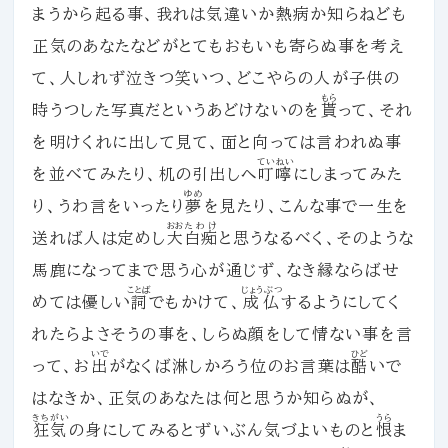
まうから起る事、我れは気違いか熱病か知らねども
正気のあなたなどがとてもおもいも寄らぬ事を考え
て、人しれず泣きつ笑いつ、どこやらの人が子供の
もら
時うつした写真だというあどけないのを
貰
って、それ
を明けくれに出して見て、面と向っては言われぬ事
ていねい
を並べてみたり、机の引出しへ
叮嚀
にしまってみた
ゆめ
り、うわ言をいったり
夢
を見たり、こんな事で一生を
おお
たわけ
送れば人は定めし
大
白痴
と思うなるべく、そのような
馬鹿になってまで思う心が通じず、なき縁ならばせ
ことば
じょうぶつ
めては優しい
詞
でもかけて、
成仏
するようにしてく
れたらよさそうの事を、しらぬ顔をして情ない事を言
いで
ひど
って、お
出
がなくば淋しかろう位のお言葉は
酷
いで
はなきか、正気のあなたは何と思うか知らぬが、
きちがい
うら
狂気
の身にしてみるとずいぶん気づよいものと
恨
ま