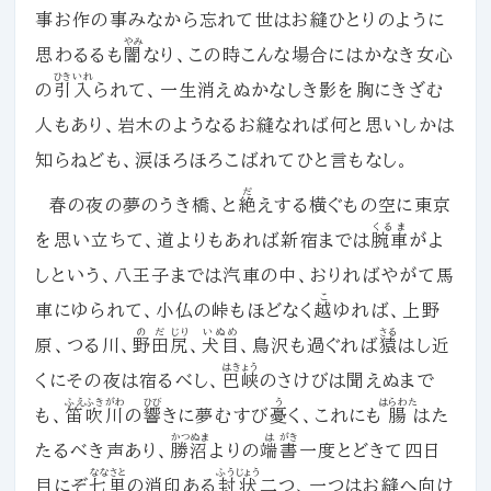
事お作の事みなから忘れて世はお縫ひとりのように
やみ
思わるるも
闇
なり、この時こんな場合にはかなき女心
ひきいれ
の
引入
られて、一生消えぬかなしき影を胸にきざむ
人もあり、岩木のようなるお縫なれば何と思いしかは
知らねども、涙ほろほろこばれてひと言もなし。
だ
春の夜の夢のうき橋、と
絶
えする横ぐもの空に東京
くるま
を思い立ちて、道よりもあれば新宿までは
腕車
がよ
しという、八王子までは汽車の中、おりればやがて馬
こ
車にゆられて、小仏の峠もほどなく
越
ゆれば、上野
のだ
じり
いぬめ
さる
原、つる川、
野田
尻
、
犬目
、鳥沢も過ぐれば
猿
はし近
はきょう
くにその夜は宿るべし、
巴峡
のさけびは聞えぬまで
ふえふきがわ
ひび
う
はらわた
も、
笛吹川
の
響
きに夢むすび
憂
く、これにも
腸
はた
かつぬま
は
がき
たるべき声あり、
勝沼
よりの
端
書
一度とどきて四日
ななさと
ふうじょう
目にぞ
七里
の消印ある
封状
二つ、一つはお縫へ向け