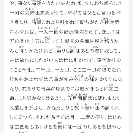
や、事なく
高砂
をうたい納むれば、すなわち新らしき
めおと
一対の
夫婦
出来あがりて、やがては父とも言わるべ
しょえん
ほだし
き身なり、
諸縁
これより引かれて断ちがたき
絆
次第
いちにん
いっこ
にふゆれば、
一人
一箇
の野沢桂次ならず、運よくは
のば
めい
万の身代十万に
延
して山梨県の多額納税と
銘
うた
はか
ちぎ
ことば
みなと
んも
斗
りがたけれど、
契
りし
詞
はあとの
湊
に残して、
舟は流れにしたがい人は世に引かれて、遠ざかりゆ
へだ
くこと千里、二千里、一万里、ここ三十里の
隔
てなれ
とやま
みね
ども心かよわずは八重がすみ
外山
の
峰
をかくすに似
ふみ
たり、花ちりて青葉の頃までにお縫が手もとに
文
三
さみだれ
のき
通、こと細かなりけるよし、
五月雨
軒
ばに晴れまなく
おも
いで
人恋しき折ふし、かなたよりも
数々思
い
出
の詞うれ
しく見つる、それも過ぎては月一二度の便り、はじめ
のち
は三四度もありけるを
後
には一度の月あるを恨みし
あきご
かか