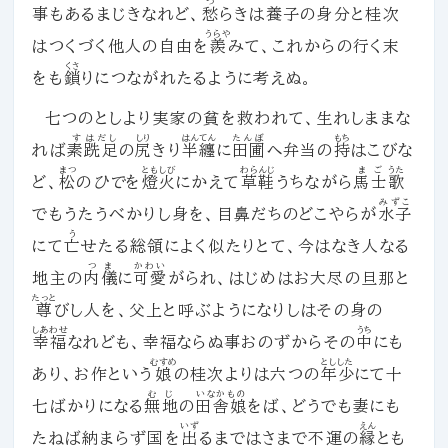
つ
事もあるまじきなれど、
愁
らきは養子の身分と桂次
うらや
はつくづく他人の自由を
羨
みて、これからの行く末
くさ
をも
鎖
りにつながれたるように考えぬ。
七つのとしより実家の貧を救われて、生れしままな
す
はだし
しり
はんてん
たんぼ
もち
れば
素
跣足
の
尻
きり
半纏
に
田圃
へ弁当の
持
はこびな
まつ
ともしび
わらんじ
まご
うた
ど、
松
の
ひで
を
燈火
にかえて
草鞋
うちながら
馬士
歌
みずこ
でもうたうべかりし身を、目鼻だちのどこやらが
水子
う
にて
亡
せたる総領によく似たりとて、今はなき人なる
つま
かわい
地主の
内儀
に
可愛
がられ、はじめはお大尽の旦那と
たっと
尊
びし人を、父上と呼ぶようになりしはその身の
しあわせ
うち
幸福
なれども、幸福ならぬ事おのずからその
中
にも
むすめ
としした
あり、お作という
娘
の桂次よりは六つの
年少
にて十
むじ
いなかもの
七ばかりになる
無地
の
田舎娘
をば、どうでも妻にも
いず
えん
たねば納まらず国を
出
るまではさまで不運の
縁
とも