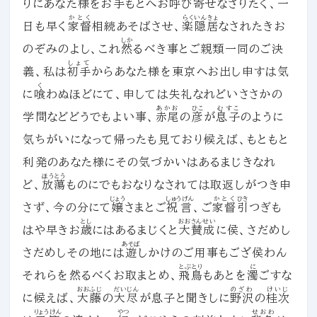
りにあなた
様
をお手もとへお呼び寄せなさりたく、一
かとく
らくいんきょ
日も早く
家督
相続あそばさせ、
楽隠居
なされたきお
しか
のぞみのよし、これ
然
るべき事とご親類一同のご決
しょて
義、私は
初手
からあなた様を東京へお出し申すは気
く
に
喰
わぬほどにて、申しては失礼なれどいささかの
あかお
ひこ
むすこ
学問などどうでもよい事、
赤尾
の
彦
が
息子
のように
気ちがいになって帰ったも見ており候えば、もともと
利発のあなた様にその気づかいはあるまじきなれ
ほうとう
ど、
放蕩
ものにでもおなりなされては取返しがつき申
じょう
しゅうげん
かとく
ひき
さず、今の分にて
嬢
さまとご
祝言
、ご
家督
引
つぎも
とし
おおさんせい
はや早きお
歳
にはあるまじくと
大賛成
に侯、さだめし
あそば
さだめしその地には
遊
しかけのご用事もござ侯わん
とぶとり
に
それらを然るべくお取まとめ、
飛鳥
もあとを
濁
ごすな
おおふじ
だいじん
のざわ
けいじ
に候えば、
大藤
の
大尽
が息子と聞きしに
野沢
の
桂次
りょうけん
やつ
せおわ