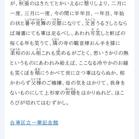
が、
秋蚕
のはきたてとかいえるに
懸
りしより、二月に
一度、三月に一度、今の間に半年目、一年目、年始
しょちゅうみまい
つきあい
もんごん
の状と
暑中見舞
の
交際
になりて、
文言
うるさしとなら
おか
ば端書にても事は足るべし、あわれ
可笑
しと軒ばの
となり
桜くる年も笑うて、
隣
の寺の観音様おん手を膝に
にゅうわ
そう
え
柔和
のおん
相
これも
笑
めるがごとく、若いさかりの熱
というものにあわれみ給えば、ここなる冷やかのお縫
ほお
も笑くぼを
頬
にうかべて世に立つ事はならぬか、相
ととさま
かわらず
父様
のご機嫌、母の気をはかりて、我身を
あんのん
ないものにして上杉家の
安穏
をはかりぬれど、ほこ
ろびが切れてはむずかし。
台東区立一葉記念館