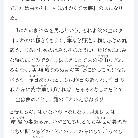
てこれは長かりし、桂次はかくて大藤村の人になり
ぬ。
世にたのまれぬを男心という、それよ秋の空の夕
か
かさ
日にわかに
掻
きくもりて、
傘
なき野道に横しぶきの難
義さ、出あいしものはみなそのように申せどもこれみ
まつやま
な時のはずみぞかし、波こえよとて末の
松山
ちぎれ
おとこけいせい
そら
なみだ
なに
るもなく、
男傾城
ならぬ身の
空
涙
こぼして
何
になる
きのう
べきや、
昨日
あわれと見しは昨日のあわれ、今日の
な
わざ
我が身に
為
す
業
しげければ、忘るるとなしに忘れて
つゆ
一生は夢のごとし、
露
の世といえば
ほろり
とせしもの、はかないの上なしなり、思えば男は
いいなずけ
うきよ
結髪
の妻ある身、いやとても応とても
浮世
の義理を
かな
おもい断つほどのことこの人この身にして
叶
うべし
たかさご