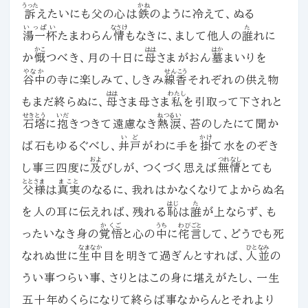
うった
かね
訴
えたいにも父の心は
鉄
のように冷えて、ぬる
いっぱい
なさけ
た
湯一杯
たまわらん
情
もなきに、まして他人の
誰
れに
かこ
はは
はか
か
慨
つべき、月の十日に
母
さまがおん
墓
まいりを
やなか
せんこう
谷中
の寺に楽しみて、しきみ
線香
それぞれの供え物
はは
わたし
もまだ終らぬに、
母
さま母さま
私
を引取って下されと
せきとう
いだ
ねつるい
石塔
に
抱
きつきて遠慮なき
熱涙
、苔のしたにて聞か
いど
かけ
ば石もゆるぐべし、
井戸
がわに手を
掛
て水をのぞき
およ
つれなし
し事三四度に
及
びしが、つくづく思えば
無情
とても
ととさま
まこと
父様
は
真実
のなるに、我れはかなくなりてよからぬ名
はじ
た
を人の耳に伝えれば、残れる
恥
は
誰
が上ならず、も
かくご
うち
わびごと
ったいなき身の
覚悟
と心の
中
に
侘言
して、どうでも死
なまなか
ひとなみ
なれぬ世に
生中
目を明きて過ぎんとすれば、
人並
の
うい事つらい事、さりとはこの身に堪えがたし、一生
五十年めくらになりて終らば事なからんとそれより