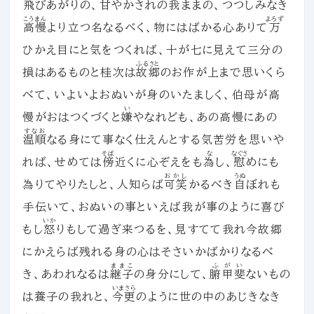
飛
びあがりの、
甘
やかされの
我
ままの、つつしみなき
こうまん
よろず
高慢
より立つ名なるベく、物にはばかる心ありて
万
ひかえ目にと気をつくれば、十が七に見えて三分の
ふるさと
損はあるものと桂次は
故郷
のお作が上まで思いくら
べて、いよいよおぬいが身のいたましく、伯母が高
い
慢がおはつくづくと
嫌
やなれども、あの高慢にあの
すなお
温順
なる身にて事なく仕えんとする気苦労を思いや
そば
な
なぐさ
れば、せめては
傍
近くに心ぞえをも
為
し、
慰
めにも
おかし
うぬ
為りてやりたしと、人知らば
可笑
かるべき
自
ぼれも
手伝いて、おぬいの事といえば我が事のように喜び
いか
もし
怒
りもして過ぎ来つるを、見すてて我れ今故郷
にかえらば残れる身の心はそさいかばかりなるべ
ままこ
ふがい
き、あわれなるは
継子
の身分にして、
腑甲斐
ないもの
いまさら
は養子の我れと、
今更
のように世の中のあじきなき