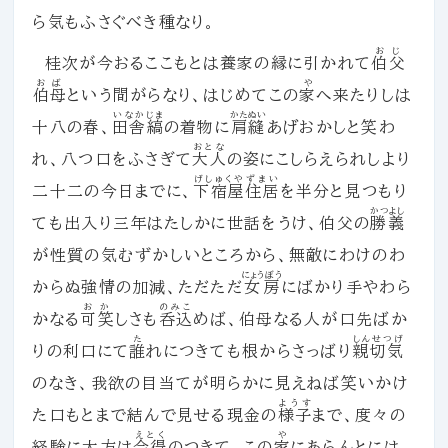
ら気もふさぐべき種なり。
おじ
桂次が今おるここもとは養家の縁に引かれて
伯父
おば
や
伯母
という間がらなり、はじめてこの
家
へ来たりしは
いなか
じま
かたぬい
十八の春、
田舎
縞
の着物に
肩縫
あげおかしと笑わ
おとな
れ、八つ口をふさぎて
大人
の姿にこしらえられしより
げしゅくや
ずまい
二十二の今日までに、
下宿屋
住居
を半分と見つもり
かつよし
ても出入り三年はたしかに世話をうけ、伯父の
勝義
が性質の気むずかしいところから、無敵にわけのわ
にょうぼう
からぬ強情の加減、ただただ
女房
にばかり手やわら
おか
のみこ
かなる
可笑
しさも
呑込
めば、伯母なる人が口先ばか
た
しんせつげ
りの利口にて
誰
れにつきても根からさっばり
親切気
のなき、我欲の目当てが明らかに見えねば笑いかけ
ようす
た口もとまで結んで見せる現金の
様子
まで、度々の
えとく
や
経験に大方は
会得
のつきて、この
家
にあらんとには