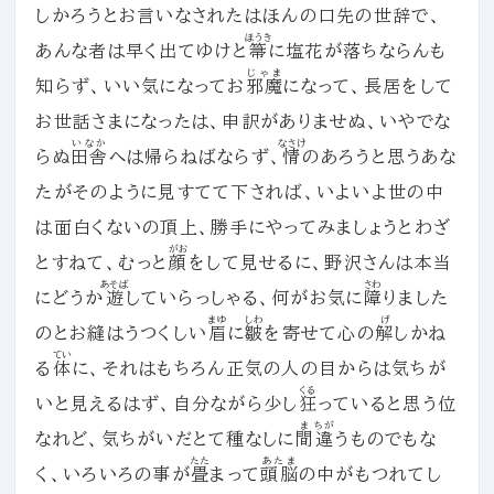
しかろうとお言いなされたはほんの口先の世辞で、
ほうき
あんな者は早く出てゆけと
箒
に塩花が落ちならんも
じゃま
知らず、いい気になってお
邪魔
になって、長居をして
お世話さまになったは、申訳がありませぬ、いやでな
いなか
なさけ
らぬ
田舎
へは帰らねばならず、
情
のあろうと思うあな
たがそのように見すてて下されば、いよいよ世の中
は面白くないの頂上、勝手にやってみましょうとわざ
がお
とすねて、むっと
顔
をして見せるに、野沢さんは本当
あそば
さわ
にどうか
遊
していらっしゃる、何がお気に
障
りました
まゆ
しわ
げ
のとお縫はうつくしい
眉
に
皺
を寄せて心の
解
しかね
てい
る
体
に、それはもちろん正気の人の目からは気ちが
くる
いと見えるはず、自分ながら少し
狂
っていると思う位
ま
ちが
なれど、気ちがいだとて種なしに
間
違
うものでもな
たた
あたま
く、いろいろの事が
畳
まって
頭脳
の中がもつれてし