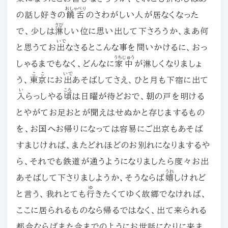
おしゃべり
の話し好きの
饒舌
のさわがしい人が居なくなった
さび
で、少しは
淋
しい位に思い出して下さろうか、まあ何
いで
と思うてお
出
なさるとこんな事を問いかけるに、おっ
うちじゅう
しゃるまでもなく、どんなに
家中
が淋しくなりましょ
ここ
いで
う、
東京
にお
出
あそばしてさえ、ひと月も下宿に出て
い
ころ
入
らっしやる
頃
は日曜が待どおで、朝の戸を明ける
とやがてお足おとが聞えはせぬかと存じまするもの
を、お国へお帰りになっては容易にご出京もあそば
すまじければ、またどれほどのお別れになりまするや
ら、それでも鉄道が通うようになりましたら度々お出
うれ
あそばして下さりましようか、そうならば
嬉
しけれど
ゆ
と言う、我れとても
行
きたくてゆく故郷でなければ、
ここに居られるものなら帰るではなく、出て来られる
都合ならばまた今までのようにお世話になりに来ま