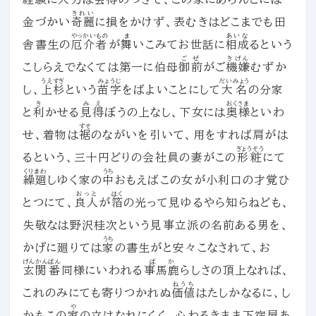
きれい
金づかい
奇麗
に損をかけず、表むきはどこまでも田
やっかいもの
ま
あいな
舎書生の
厄介者
が
舞
いこみてお世話に
相成
るという
ごぜ
きげん
こしらえでなくては第一に伯母
御前
がご
機嫌
むずか
うえすぎ
みょうじ
だいみょう
し、
上杉
という
苗字
をばよいことにして
大名
の分家
き
みえ
おくさま
と
利
かせる
見得
ぼうの上なし、下女には
奥様
といわ
すそ
せ、着物は
裾
のながいを引いて、用をすれば肩がは
ぎょうそう
るという、三十円どりの会社員の妻がこの
形粧
にて
くりまわ
うち
繰廻
しゆく家の
中
おもえばこの女が小利口の才覚ひ
おっと
はく
とつにて、
良人
が
箔
の光って見ゆるやら知らねども、
失敬なは野沢桂次という見事立派の名前ある男を、
うち
かげに廻りては
家
の書生がと安々こなされて、お
げんかん
ばん
ばか
玄関
番
同様にいわれる
事馬鹿
らしさの頂上なれば、
ねうち
これのみにても寄りつかれぬ
価値
はたしかなるに、し
や
かもこの
家
の立はなれにくく、心わるきまま下宿屋あ