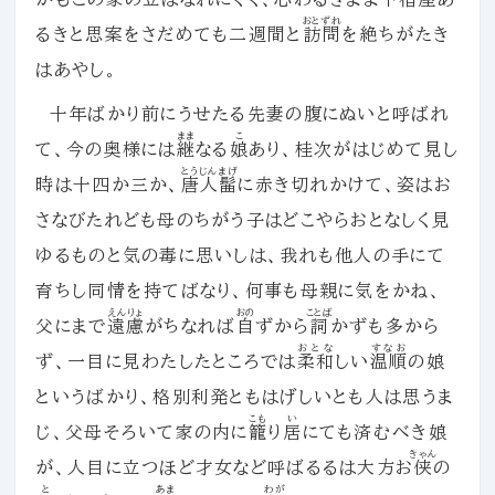
おとずれ
るきと思案をさだめても二週間と
訪問
を絶ちがたき
はあやし。
十年ばかり前にうせたる先妻の腹にぬいと呼ばれ
まま
こ
て、今の奥様には
継
なる
娘
あり、桂次がはじめて見し
とうじんまげ
時は十四か三か、
唐人髷
に赤き切れかけて、姿はお
さなびたれども母のちがう子はどこやらおとなしく見
ゆるものと気の毒に思いしは、我れも他人の手にて
育ちし同情を持てばなり、何事も母親に気をかね、
えんりょ
おの
ことば
父にまで
遠慮
がちなれば
自
ずから
詞
かずも多から
おとな
すなお
ず、一目に見わたしたところでは
柔和
しい
温順
の娘
というばかり、格別利発ともはげしいとも人は思うま
こも
い
じ、父母そろいて家の内に
籠
り
居
にても済むべき娘
きゃん
が、人目に立つほど才女など呼ばるるは大方お
侠
の
と
あま
わが