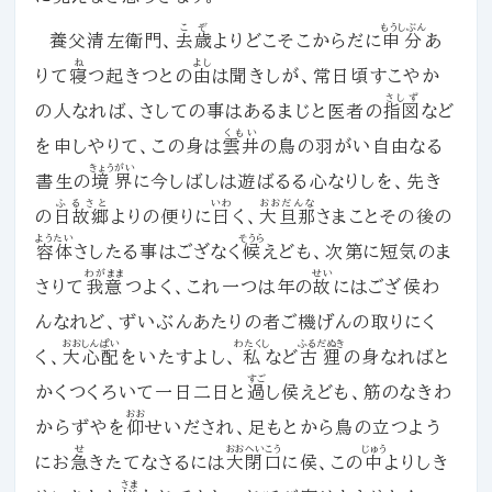
こぞ
もうしぶん
養父清左衛門、
去歳
よりどこそこからだに
申分
あ
ね
よし
りて
寝
つ起きつとの
由
は聞きしが、常日頃すこやか
さしず
の人なれば、さしての事はあるまじと医者の
指図
など
くもい
を申しやりて、この身は
雲井
の鳥の羽がい自由なる
きょうがい
書生の
境界
に今しばしは遊ばるる心なりしを、先き
ふるさと
いわ
おおだんな
の
日故郷
よりの便りに
曰
く、
大旦那
さまことその後の
ようたい
そうら
容体
さしたる事はござなく
候
えども、次第に短気のま
わがまま
せい
さりて
我意
つよく、これ一つは年の
故
にはござ侯わ
んなれど、ずいぶんあたりの者ご機げんの取りにく
おおしんぱい
わたくし
ふるだぬき
く、
大心配
をいたすよし、
私
など
古狸
の身なればと
すご
かくつくろいて一日二日と
過
し侯えども、筋のなきわ
おお
からずやを
仰
せいだされ、足もとから鳥の立つよう
せ
おおへいこう
じゅう
にお
急
きたてなさるには
大閉口
に侯、この
中
よりしき
さま