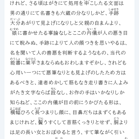
けれど、さる頃はがきにて処用を
申
こしたる文面は
しゅせき
男の通りにて名書きも六蔵の分なりしかど、
手跡
だいぶ
大分
あがりて見よげになりしと父親の自まんより、
むすめ
ないぎ
娘
に書かせたる事論なしとここの
内儀
が人の悪き目
にて睨みぬ、手跡によりて人の顔つきを思いやるは、
名を聞いて人の善悪を判断するようなもの、当代の
のうしょ
なりひら
能書
に
業平
さまならぬもおわしますぞかし、されども
心用い一つにて悪筆なりとも見よげのしたため方は
あるべきと、達者めかして筋もなき走り書きに人よみ
せん
がたき文字ならば
詮
なし、お作の手はいかなりしか
知らねど、ここの内儀が目の前にうかびたる形は、
よこはば
たけ
横幅
ひろく
長
つまりし顔に、目鼻だちはまずくもある
びん
どう
まじけれど、
鬢
うすくして首筋くっきりとせず、
胴
より
は足の長い女とおぼゆると言う、すて筆ながく引い
おか
わ