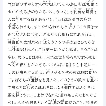
ほんち
まるまげ
君はおのずから君の
本地
ありてその島田をば
丸曲
に
ち
ぶさ
かわゆ
ゆいかえる折のきたるべく、うつくしき
乳
房
を
可愛
き
ふく
人に
含
まする時もあるべし、我れはただ君の身の
しあわせ
いの
幸福
なれかし、すこやかなれかしと
祈
りてこの長き世
つく
をば
尽
さんにはずいぶんとも親孝行にてあられよ、
はは
ごぜ
さか
母
御前
の意地わるに
逆
らうようの事は君としてなき
そう
い
に
相
違
なけれどもこれ第一に心がけ給え、言うことは
多し、思うことは多し、我れは世を終るまで君のもと
ふみ
へ
文
の便りをたたざるべければ、君よりも十通に一
ねぶ
いだ
度の返事を与え給え、
睡
りがたき秋の夜は胸に
抱
い
おもかげ
なら
てまぼろしの
面影
をも見んと、このようの数々を
並
べ
なみだ
あおのい
て男なきに
涙
のこぼれるに、ふり
仰向
てはんけちに
ぬぐ
た
顔を
拭
うさま、心よわげなれど
誰
れもこんなものなる
ふるさと
こと
べし、今から帰るという
故郷
の
事
養家のこと、我身の