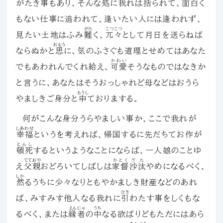
がたき事もあり、そんな
処
に我れは
括
られて、面白く
もない仕事に追われて、逢いたい人には逢われず、
がた
こつこつ
見たい土地はふみ
難
く、
兀々
として月日を送らねば
おもう
ならぬかと
思
に、気のふさぐも道理とせめてはあなた
かわい
でもあわれんでくれ給え、
可愛
そうなものではなきか
と言うに、あなたはそうおっしゃれど母などはおうら
もうし
やましきご身分と
申
ておりまする。
何がこんな身分うらやましい事か、ここで我れが
しあわせ
幸福
というを考えれば、帰国するに先だちてお作が
とんし
頓死
するというようなことにならば、一人娘のことゆ
てておや
かとく
ざた
え
父親
おどろいてしばしは
家督
沙汰
やめになるべく、
しか
然
るうちに少々なりともやかましき財産などのあれ
ひき
ば、みすみす他人なる我れに
引
わたす事をしくもな
えんじゃ
うち
るべく、または
縁者
の
中
なる欲ばりどもただにはあら