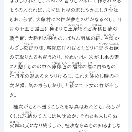
はげしけれども、おぬいと言うもの木にて作られたる
さた
ようの人なれば、まずは上杉の家にやかましき
沙汰
もおこらず、大藤村にお作が夢ものどかなるべし、四
き
みやげもの
おりから
月の十五日帰国に
極
まりて
土産物
など
折柄
日清の
ふくろ
ひも
おしろい
戦争画、大勝利の
袋
もの、ぱちん羽織の
紐
、
白粉
か
さくらか
こうすい
しゃぼん
んざし
桜香
の油、縁類広ければとりどりに
香水
石鹸
の気取りたるも買うめり、おぬいは桂次が未来の妻
おく
うすふじいろ
じゅばん
えり
にと
贈
りものの中へ
薄藤色
の
襦袢
の
襟
に白ぬきの
ぼたんか
かた
なが
牡丹花
の
形
あるをやりけるに、これを
眺
めし時の桂
あと
次が顔、気の毒らしかりしと
後
にて下女の竹が申し
き。
桂次がもとへ送りこしたる写真はあれども、秘しが
とりおさ
くしに
取納
めて人には見せぬか、それとも人しらぬ
ひばち
火鉢
の灰になり終りしか、桂次ならぬもの知るよしな
もうし