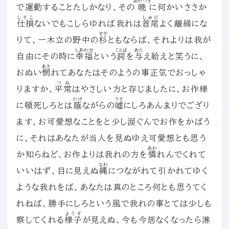
あかつき
で運動することたしかなり、その
暁
に何かいささか
しそこ
しゅび
仕損
ないでもこしらゆれば我れは
首尾
よく離縁にな
すぎ
りて、一木立の野中の
杉
ともならば、それよりは我が
しあわせ
ことば
あた
自由にその時に
幸福
という
詞
を
与
え給えと笑うに、
あき
おぬい
惘
れてあなたはそのようの事正気でおっしゃ
つね
りますか、
平常
はやさしい方と存じましたに、お作様
かげ
うそ
に頓死しろとは
蔭
ながらの
嘘
にしろあんまりでござり
ます、お可愛想なことをと少し涙ぐんでお作をかばう
に、それはあなたが当人を見ぬゆえ可愛想とも思う
あわ
か知らねど、お作よりは我れの方を
憐
れんでくれて
なわ
いいはず、目に見えぬ
縄
につながれて引かれてゆく
ような我れをば、あなたは真のところ何とも思うてく
れねば、勝手にしろという風で我れの事とては少しも
ようす
察してくれる
様子
が見えぬ、今も今居なくなったら淋