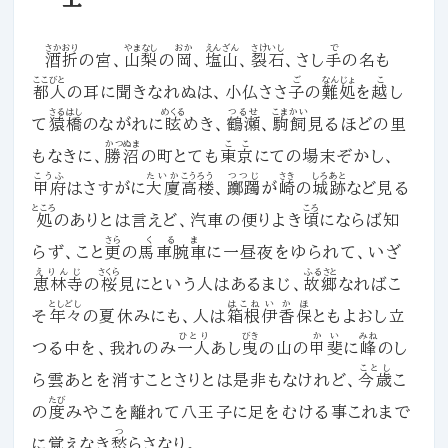
さかおり
やまなし
おか
えんざん
さけいし
で
酒折
の宮、
山梨
の
岡
、
塩山
、
裂石
、さし
手
の名も
ここびと
ご
なんじょ
こ
都人
の耳に聞きなれぬは、小仏ささ
子
の
難処
を
越
し
さるはし
めくる
つるせ
こまかい
て
猿橋
のながれに
眩
めき、
鶴瀬
、
駒飼
見るほどの里
かつぬま
ここ
もなきに、
勝沼
の町とても
東京
にての場末ぞかし、
こうふ
たいか
こうろう
つつじ
さき
しろあと
甲府
はさすがに
大廈
高楼
、
躑躅
が
崎
の
城跡
など見る
ところ
ころ
処
のありとは言えど、汽車の便りよき
頃
にならば知
さら
くるま
らず、こと
更
の
馬車腕車
に一昼夜をゆられて、いざ
えりんじ
さくら
ふるさと
恵林寺
の
桜
見にという人はあるまじ、
故郷
なればこ
としどし
はこね
いかほ
そ
年々
の夏休みにも、人は
箱根
伊香保
ともよおし立
ひとり
びき
かい
みね
つる中を、我れのみ
一人
あし
曳
の山の
甲斐
に
峰
のし
ことし
ら雲あとを消すことさりとは是非もなけれど、
今歳
こ
たび
の
度
みやこを離れて八王子に足をむける事これまで
つ
に覚えなき
愁
らさなり。