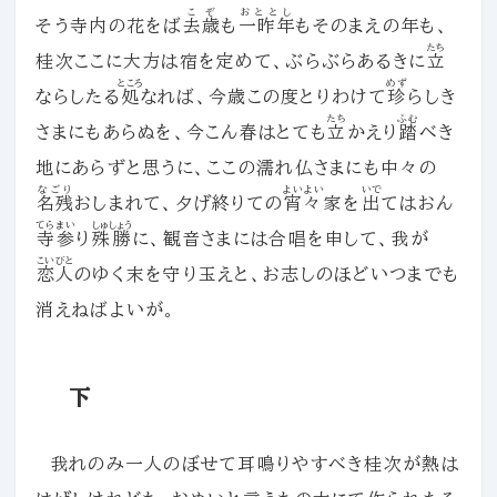
こぞ
おととし
そう寺内の花をば
去歳
も
一昨年
もそのまえの年も、
たち
桂次ここに大方は宿を定めて、ぶらぶらあるきに
立
ところ
めず
ならしたる
処
なれば、今歳この度とりわけて
珍
らしき
たち
ふむ
さまにもあらぬを、今こん春はとても
立
かえり
踏
べき
地にあらずと思うに、ここの濡れ仏さまにも中々の
なごり
よいよい
いで
名残
おしまれて、夕げ終りての
宵々
家を
出
てはおん
てら
まい
しゅしょう
寺
参
り
殊勝
に、観音さまには合唱を申して、我が
こいびと
恋人
のゆく末を守り玉えと、お志しのほどいつまでも
消えねばよいが。
下
我れのみ一人のぼせて耳鳴りやすべき桂次が熱は