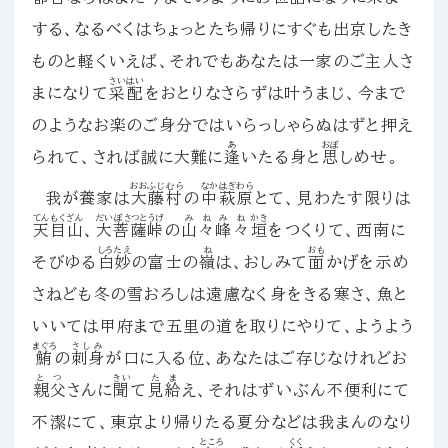
する、なるべくはちょっとたち帰りにすぐも出京したき
ものと軽くいえば、それでもあなたは一家のご主人さ
さいはい
まになりて
采配
をおとりなさらずは叶うまじ、今まで
のようなお楽のご身分ではいらっしゃらぬはずと押え
あ
おぼ
られて、されば誠に大難に
逢
いたる身と
思
しめせ。
おおふじむら
なかはぎわら
我が養家は
大藤村
の
中萩原
とて、見わたす限りは
てんもくざん
だいぼさつとうげ
みねみね
かき
天目山
、
大菩薩峠
の
山々峰々
垣
をつくりて、西南に
しろたえ
ね
おも
そびゆる
白妙
の富士の
嶺
は、おしみて
面
かげを示め
さねども冬の雪おろしは遠慮なく身をきる寒さ、魚と
いいては甲府まで五里の道を取りにやりて、ようよう
まぐろ
さしみ
鮪
の
刺身
が口に入る位、あなたはご存じなけれどお
とつ
きい
たま
親父
さんに
聞
て
見給
え、それはずいぶん不便利にて
不潔にて、東京より帰りたる夏分などは我まんのなり
ところ
くく