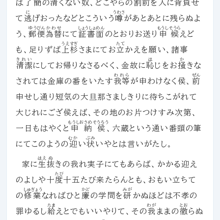
は
了簡
の清くない
奴
、どこやらの割前を人に
背負
せ
に
うわさ
て
逃
げおったなどとこういう
噂
があとあとに残らぬよ
ゆうびん
かわせ
しょうしょめん
もうしそうら
う、
郵便
為替
にて
証書面
のとおりお送り
申候
えど
うえすぎ
たて
も、足りずば
上杉
さまにてお
立
かえを願い、諸事
きれい
は
か
清潔
にしてお帰りなさるべく、金故に
恥
じをお
掻
きな
われら
ぜん
されては金庫の番をいたす
我等
が申わけなく侯、
前
申せし通り短気の大旦那さましきりに待ちこがれて
大じれにござ侯えば、その地のお片つけすみ次第、
もうしおさめそうろう
一日もはやくと
申納侯
、六蔵という通い番頭の筆
むか
ぶみ
にてこのようの
迎
い
状
いやとは言いがたし。
はえ
ぬ
家に
生
抜
きの我れ実子にてもあらば、かかる迎え
たび
のよしや十
度
十五たび来たらんとも、おもい立ちて
しゅぎょう
かど
みが
の
修業
なればひと
廉
の学問を
研
かぬほどは不孝の
たま
わが
とお
罪ゆるし
給
えとでもいいやりて、その
我
ままの
徹
らぬ