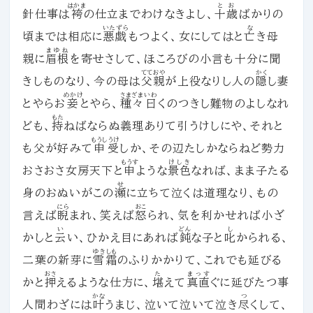
はかま
とお
針仕事は
袴
の仕立までわけなきよし、
十歳
ばかりの
いたずら
な
頃までは相応に
悪戯
もつよく、女にしてはと
亡
き母
まゆね
親に
眉根
を寄せさして、ほころびの小言も十分に聞
てておや
かく
きしものなり、今の母は
父親
が上役なりし人の
隠
し妻
めかけ
さまざま
いわ
とやらお
妾
とやら、
種々
曰
くのつきし難物のよしなれ
もた
ども、
持
ねばならぬ義理ありて引うけしにや、それと
もうし
うけ
も父が好みて
申
受
しか、その辺たしかならねど勢力
もうす
けしき
おさおさ女房天下と
申
ような
景色
なれば、まま子たる
せ
身のおぬいがこの
瀬
に立ちて泣くは道理なり、もの
にら
おこ
言えば
睨
まれ、笑えば
怒
られ、気を利かせれば小ざ
い
どん
し
かしと
云
い、ひかえ目にあれば
鈍
な子と
叱
かられる、
ゆきしも
二葉の新芽に
雪霜
のふりかかりて、これでも延びる
おさ
た
まっす
かと
押
えるような仕方に、
堪
えて
真直
ぐに延びたつ事
かな
つ
人間わざには
叶
うまじ、泣いて泣いて泣き
尽
くして、