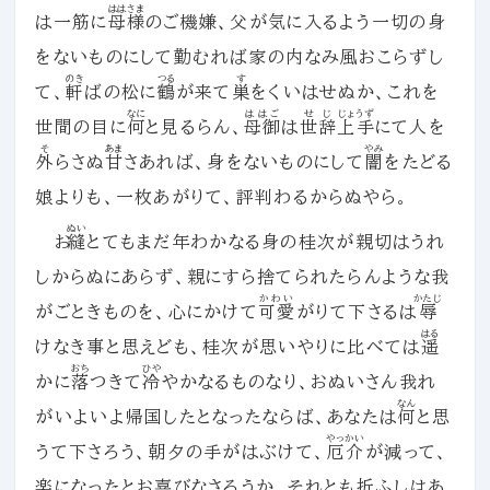
ははさま
は一筋に
母様
のご機嫌、父が気に入るよう一切の身
をないものにして勤むれば家の内なみ風おこらずし
のき
つる
す
て、
軒
ばの松に
鶴
が来て
巣
をくいはせぬか、これを
なに
ははご
せじ
じょうず
世間の目に
何
と見るらん、
母御
は
世辞
上手
にて人を
そ
あま
やみ
外
らさぬ
甘
さあれば、身をないものにして
闇
をたどる
娘よりも、一枚あがりて、評判わるからぬやら。
ぬい
お
縫
とてもまだ年わかなる身の桂次が親切はうれ
しからぬにあらず、親にすら捨てられたらんような我
かわい
かたじ
がごときものを、心にかけて
可愛
がりて下さるは
辱
はる
けなき事と思えども、桂次が思いやりに比べては
遥
おち
ひや
かに
落
つきて
冷
やかなるものなり、おぬいさん我れ
なん
がいよいよ帰国したとなったならば、あなたは
何
と思
やっかい
うて下さろう、朝夕の手がはぶけて、
厄介
が減って、
楽になったとお喜びなさろうか、それとも折ふしはあ