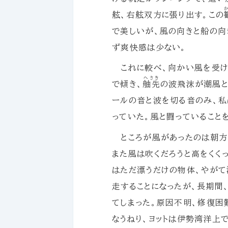
舷、右舷双方に張り出す。この
で美しいが、風の向きと船の向
ず爽快感は少ない。
これに較べ、向かい風を受け
へさき
で傾き、
舳先
の波飛沫が潮風と
ールの音と波を切る音のみ、私
っていた。風と闘っていること
ところが風があったのは朝方
また風は吹くだろうと高をくく
はただ漂うだけの物体、やがて
走することになったが、長期間
てしまった。原因不明、修復困
なうねり、ヨットは伊勢湾洋上