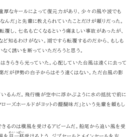
る重厚なキールによって復元力があり、少々の風や波でも
なんだ」と先輩に教えられていたことだけが頼りだった。
転覆し、七名も亡くなるという痛ましい事故があったが、
など知るわけがない。湖ですら転覆するのだから、もしも
いなく誘いを断っていただろうと思う。
はきらきら光っていた。心配していた台風は遠くに去って
第だが伊勢の白子からはそう遠くはない。ただ台風の影
。
ているんだ。飛行機が空中に浮かぶように水の抵抗で前に
クローズホールドがヨットの醍醐味だ」という先輩を頼もし
できるのは横風を受けるアビームだ。船尾から追い風を受
めいっぱい
風を
目一杯
受けるよう、ジブセールとメインセールを左