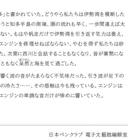
」と書かれていた。どうやら私たちは伊勢湾を横断した
いうと知多半島の南端、潮の流れも早く、一歩間違えば太
ない。もはや帆走だけで伊勢湾を引き返す気力は萎え、
エンジンを修理せねばならない、やむを得ず私たちは砂
た。次第に西川と会話することもなくなり、皆が寡黙にな
ぼうぜん
るともなく
呆然
と海を見て過ごした。
響く波の音がたまらなく不気味だった。引き波が足下の
の冷たさ……、その感触は今も残っている。エンジンは
エンジンの単調な音だけが惨めに響いていた。
日本ペンクラブ 電子文藝館編輯室