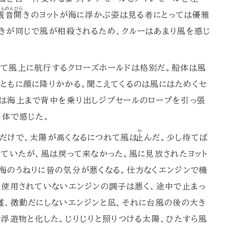
かんのんびら
観音開
きのヨットが海に浮かぶ姿は見る者にとっては優雅
きが同じで風が相殺されるため、クルーはあまり風を感じ
て風上に航行するクローズホールドは格別だ。船体は風
ともに顔に降りかかる。聞こえてくるのは風にはためくセ
は海上まで背中を乗り出しジブセールのロープを引っ張
を体で感じた。
や
だけで、太陽が高くなるにつれて風は
止
んだ。少し待てば
っていたが、風は戻って来なかった。風に見放されたヨット
海のうねりに皆の気分が悪くなる。仕方なくエンジンで機
、使用されていないエンジンの調子は悪く、途中で止まっ
難、微動だにしないエンジンと凪、それに台風の後の大き
で浮遊物と化した。じりじりと照りつける太陽、ひたすら風