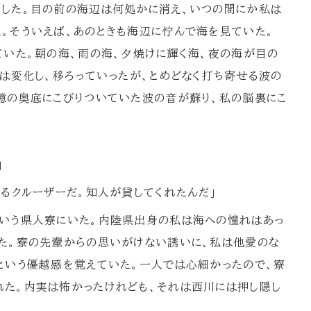
した。目の前の海辺は何処かに消え、いつの間にか私は
。そういえば、あのときも海辺に佇んで海を見ていた。
ていた。朝の海、雨の海、夕焼けに輝く海、夜の海が目の
色は変化し、移ろっていったが、とめどなく打ち寄せる波の
憶の奥底にこびりついていた波の音が蘇り、私の脳裏にこ
」
きるクルーザーだ。知人が貸してくれたんだ」
いう県人寮にいた。内陸県出身の私は海への憧れはあっ
た。寮の先輩からの思いがけない誘いに、私は他愛のな
という優越感を覚えていた。一人では心細かったので、寮
た。内実は怖かったけれども、それは西川には押し隠し