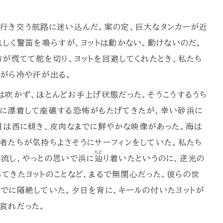
行き交う航路に迷い込んだ。案の定、巨大なタンカーが近
ましく警笛を鳴らすが、ヨットは動かない。動けないのだ。
方が慌てて舵を切り、ヨットを回避してくれたとき、私たち
がら冷や汗が出る。
吹かず、ほとんどお手上げ状態だった。そうこうするうち
磯に漂着して座礁する恐怖がもたげてきたが、幸い砂浜に
日は西に傾き、皮肉なまでに鮮やかな映像があった。海は
者たちが気持ちよさそうにサーフィンをしていた。私たち
たど
漂流し、やっとの思いで浜に
辿
り着いたというのに、逆光の
してきたヨットのことなど、まるで無関心だった。彼らの世
でに隔絶していた。夕日を背に、キールの付いたヨットが
哀れだった。