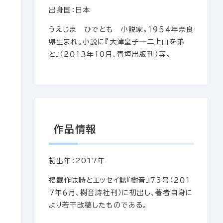
出身国：日本
うえじま ひでとも 小説家。１９５４年奈良
県生まれ。小説に『大津皇子─二上山を弟
と』（２０１３年10月、青垣出版刊）等。
作品情報
初出年：2017年
掲載作は詩とエッセイ誌『樹音』73号（２０１
７年６月、樹音詩社刊）に初出し、著者自身に
より若干改稿したものである。