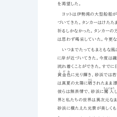
を渇望した。
ヨットは伊勢湾の大型船舶が
づいてきた。タンカーはけたた
祈るしかなかった。タンカーの
は思わず喝采していた。今更な
いつまでたってもまともな風は
に岸が近づいてきた。今度は
流れ着くことができた。すでに
こがね
黄金色
に光り輝き、砂浜では若
さら
は真夏の太陽に
晒
されたまま
ちんにゅう
彼らは無表情で、砂浜に
闖入
界と私たちの世界は異次元なま
砂浜に横たえた光景が美しくも