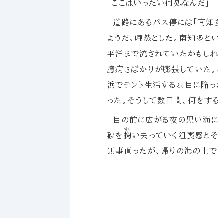
「ここはいったい何処なんだ」
道路にあるバス停には「南知多
ようだ。唖然とした。南知多と
平洋まで流されていたかもしれ
臆病さばかりが膨張していた。
浜でテント生活する羽目に陥っ
った。そうして数日間、何をす
目の前に広がる夜の黒い海に
すく
砂を
掬
い去っていく沮喪感とそ
無事直ったが、帰りの海の上で