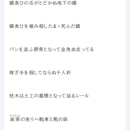
蟻食ひの舌がとどかぬ地下の蟻
蟻食ひを噛み殺したまゝ死んだ蟻
パンを追ふ群衆となって金魚血走ってる
稼ぎ手を殺してならぬ千人針
枕木は土工の墓標となって延るレール
コーリャン
高梁
の実りへ戦車と靴の鋲