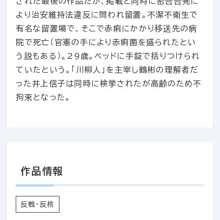
された最後の作品だが、掲載と同時に密告告発に
より治安維持法違反に問われ留置。不潔不衛生で
有名な留置場で、そこで赤痢にかかり移送先の病
院で死亡（官憲の手により赤痢菌を盛られたとい
う説もある）。29歳。ベッドに手錠で括りつけられ
ていたという。「川柳人」を主宰し鶴彬の理解者だ
った井上信子は同時に検挙されたが高齢のため不
拘束となった。
作品情報
反戦・反核