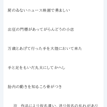
屍のゐないニュース映画で勇ましい
出征の門標があってがらんどうの小店
万歳とあげて行った手を大陸において来た
手と足をもいだ丸太にしてかへし
胎内の動きを知るころ骨がつき
注 作品により仮名遣い、送り仮名の乱れがあり