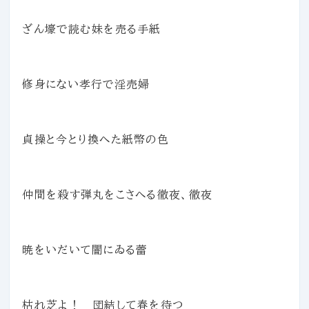
ざん壕で読む妹を売る手紙
修身にない孝行で淫売婦
貞操と今とり換へた紙幣の色
仲間を殺す弾丸をこさへる徹夜、徹夜
暁をいだいて闇にゐる蕾
枯れ芝よ！ 団結して春を待つ