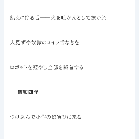
飢えにける舌――火を吐かんとして抜かれ
人見ずや奴隷のミイラ舌なきを
ロボットを殖やし全部を馘首する
昭和四年
つけ込んで小作の娘買ひに来る