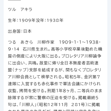
ツル アキラ
生年：1909年
没年：1938年
出身国：日本
つる あきら 川柳作家 １９０９・１・１～１９３８・
９・14 石川県生まれ。高等小学校卒業後勤めた機
屋の倒産により大阪に出る。プロレタリア川柳論争
に出会い、共鳴。故里に帰り全日本無産者芸術連
盟（ナップ）支部を結成するが、間もなくプロレタリ
ア川柳会員として検挙される。昭和５年、金沢第７
連隊に入営するも赤化事件で軍法会議にかけられ
収監、拷問を受ける。刑期１年８ヶ月、二等兵のまま
除隊するが常に警察の圧迫を受ける。掲載最終５
句は、「川柳人」（昭和12年11月 281号）に掲載