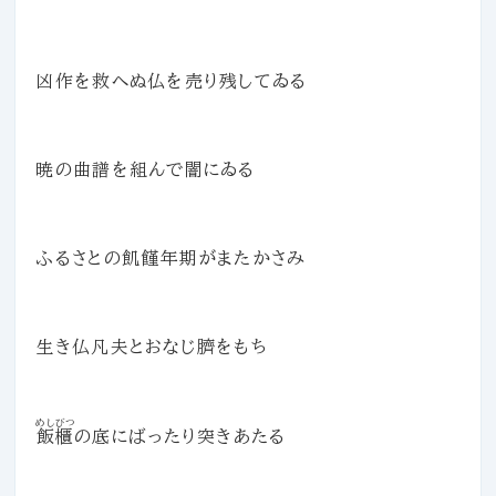
凶作を救へぬ仏を売り残してゐる
暁の曲譜を組んで闇にゐる
ふるさとの飢饉年期がまたかさみ
生き仏凡夫とおなじ臍をもち
めしびつ
飯櫃
の底にばったり突きあたる