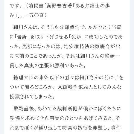
です。」（前掲書［海野普吉著『ある弁護士の歩
み』］、一五〇頁）
細川さんは、そうした分離裁判で、ただひとり当局
に「告訴」を取り下げさせる「免訴」に成功したのであ
った。免訴になったのは、治安維持法の撤廃令が出
る直前のことであったが、それは細川さんの終始一
貫した真実の主張の勝利であった。
総理大臣の東条以下の面々は細川さんの前に手を
ついて謝るどころか、 Ａ級戦争犯罪人としてみんな
投獄されてしまった。
敗戦直後、あわてた裁判所側が俄かにぼくたちに
妥協を求めてきた事実のひとつをあげてみると、そ
れまでぼくが繰り返して特高の暴行を非難し、事件