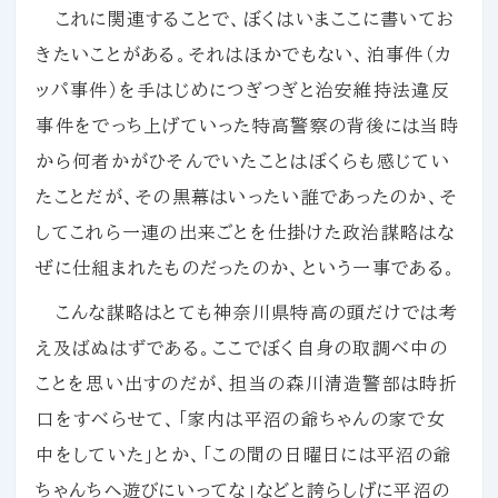
これに関連することで、ぼくはいまここに書いてお
きたいことがある。それはほかでもない、泊事件（カ
ッパ事件）を手はじめにつぎつぎと治安維持法違反
事件をでっち上げていった特高警察の背後には当時
から何者かがひそんでいたことはぼくらも感じてい
たことだが、その黒幕はいったい誰であったのか、そ
してこれら一連の出来ごとを仕掛けた政治謀略はな
ぜに仕組まれたものだったのか、という一事である。
こんな謀略はとても神奈川県特高の頭だけでは考
え及ばぬはずである。ここでぼく自身の取調べ中の
ことを思い出すのだが、担当の森川清造警部は時折
口をすべらせて、「家内は平沼の爺ちゃんの家で女
中をしていた」とか、「この間の日曜日には平沼の爺
ちゃんちへ遊びにいってな」などと誇らしげに平沼の