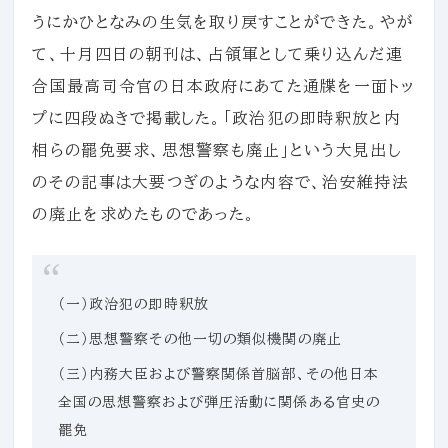
うにかひとなみの生気を取り戻すことができた。やが
て、十月四日の朝刊は、占領軍として乗り込んだ連
合国最高司令官の日本政府にあてた通牒を一面トッ
プに四段ぬきで掲載した。「政治犯の即時釈放と内
相らの罷免要求、思想警察も廃止」という大見出し
のその記事は大要つぎのような内容で、治安維持法
の廃止を求めたものであった。
（一）政治犯の即時釈放
（二）思想警察その他一切の類似機関の廃止
（三）内務大臣および警察関係首脳部、その他日本
全国の思想警察および弾圧活動に関係ある官史の
罷免