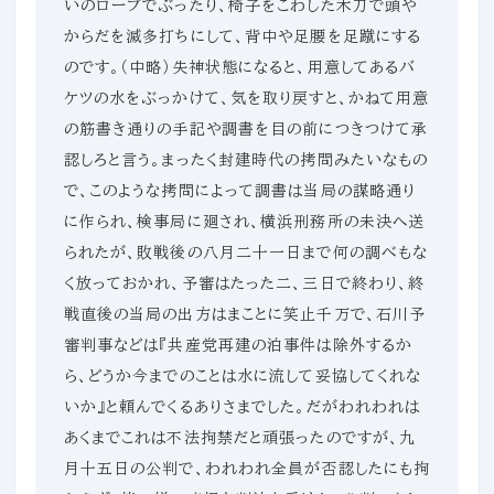
いのロープでぶったり、椅子をこわした木刀で頭や
からだを滅多打ちにして、背中や足腰を足蹴にする
のです。（中略）失神状態になると、用意してあるバ
ケツの水をぶっかけて、気を取り戻すと、かねて用意
の筋書き通りの手記や調書を目の前につきつけて承
認しろと言う。まったく封建時代の拷問みたいなもの
で、このような拷問によって調書は当局の謀略通り
に作られ、検事局に廻され、横浜刑務所の未決へ送
られたが、敗戦後の八月二十一日まで何の調べもな
く放っておかれ、予審はたった二、三日で終わり、終
戦直後の当局の出方はまことに笑止千万で、石川予
審判事などは『共産党再建の泊事件は除外するか
ら、どうか今までのことは水に流して妥協してくれな
いか』と頼んでくるありさまでした。だがわれわれは
あくまでこれは不法拘禁だと頑張ったのですが、九
月十五日の公判で、われわれ全員が否認したにも拘