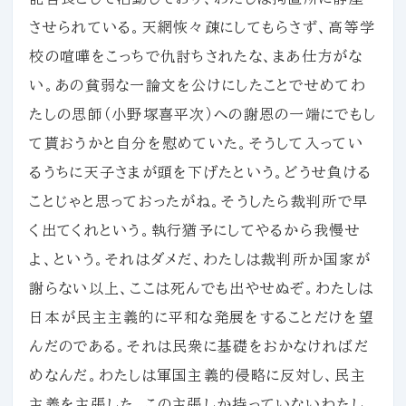
させられている。天網恢々疎にしてもらさず、高等学
校の喧嘩をこっちで仇討ちされたな、まあ仕方がな
い。あの貧弱な一論文を公けにしたことでせめてわ
たしの思師（小野塚喜平次）への謝恩の一端にでもし
て貰おうかと自分を慰めていた。そうして入ってい
るうちに天子さまが頭を下げたという。どうせ負ける
ことじゃと思っておったがね。そうしたら裁判所で早
く出てくれという。執行猶予にしてやるから我慢せ
よ、という。それはダメだ、わたしは裁判所か国家が
謝らない以上、ここは死んでも出やせぬぞ。わたしは
日本が民主主義的に平和な発展をすることだけを望
んだのである。それは民衆に基礎をおかなければだ
めなんだ。わたしは軍国主義的侵略に反対し、民主
主義を主張した。この主張しか持っていないわたし