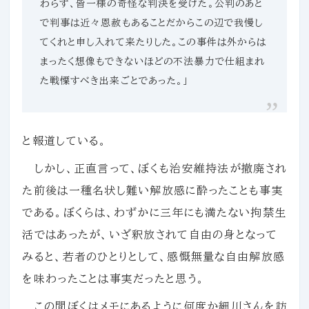
わらず、皆一様の奇怪な判決を受けた。公判のあと
で判事は近々恩赦もあることだからこの辺で我慢し
てくれと申し入れて来たりした。この事件は外からは
まったく想像もできないほどの不法暴力で仕組まれ
た戦慄すべき出来ごとであった。」
と報道している。
しかし、正直言って、ぼくも治安維持法が撤廃され
た前後は一種名状し難い解放感に酔ったことも事実
である。ぼくらは、わずかに三年にも満たない拘禁生
活ではあったが、いざ釈放されて自由の身となって
みると、若者のひとりとして、感慨無量な自由解放感
を味わったことは事実だったと思う。
この間ぼくはメモにあるように何度か細川さんを訪