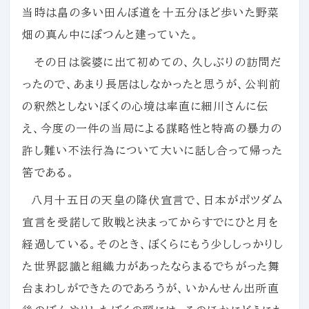
当時は畠の多い田んぼ道を十五分ほど歩いた野菜
畑の真ん中にぽつんと建っていた。
その日は裟婆に出て初めての、久しぶりの訪問だ
ったので、あまり長居はしなかったと思うが、公判前
の釈然としないぼくの心境は率直に細川さんに伝
え、今度の一件の当局による謀略性と特高の暴力の
許し難い不法行為について大いに話し合って帰った
筈である。
八月十五日の天皇の降伏宣言で、日本がポツダム
宣言を受諾して敗戦と決まってからすでにひと月を
経過している。そのとき、ぼくらにもう少ししっかりし
た世界認識と組織力があったならまるでちがった舞
台まわしができたのであろうが、いかんせん出所直