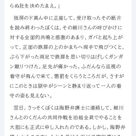
らぬ肚を決めたまえ。」
独房のド真ん中に正座して、受け取ったその紙片
を読み終わったぼくは、その細川さんの呼びかけに
対する全面的共鳴と感激のあまり、ガバと起ち上が
って、正面の鉄扉の上のかまちへ両手で飛びつくと、
ぶら下がった両足で鉄扉を思い切りはげしくガンガ
ン蹴りつけた。足先が痛かった。ふだんなら巡視の
看守が飛んで来て、懲罰をくらうところだが、さすが
にこのときは獄中がシーンと静まり返って一人の看
守の姿も見えない。
翌日、さっそくぼくは海野弁護士に連絡して、細川
さんとのくだんの共同作戦を泊組全員でやることを
大胆にも正式に申し入れたのである。しかし、海野弁