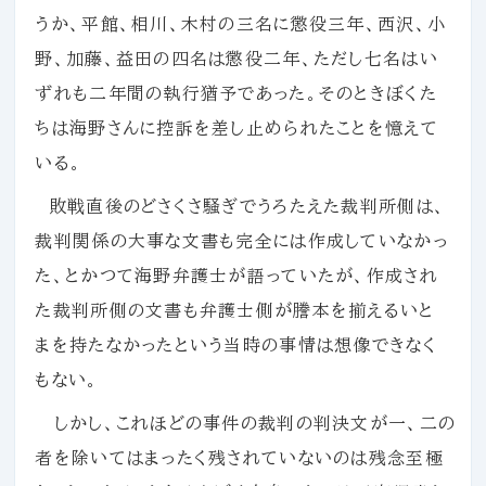
うか、平館、相川、木村の三名に懲役三年、西沢、小
野、加藤、益田の四名は懲役二年、ただし七名はい
ずれも二年間の執行猶予であった。そのときぼくた
ちは海野さんに控訴を差し止められたことを憶えて
いる。
敗戦直後のどさくさ騒ぎでうろたえた裁判所側は、
裁判関係の大事な文書も完全には作成していなかっ
た、とかつて海野弁護士が語っていたが、作成され
た裁判所側の文書も弁護士側が謄本を揃えるいと
まを持たなかったという当時の事情は想像できなく
もない。
しかし、これほどの事件の裁判の判決文が一、二の
者を除いてはまったく残されていないのは残念至極