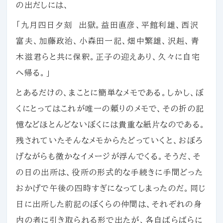
の出だしには、
「九月四日夕刻 出獄。益田直彦、平館利雄、西沢
富夫、加藤政治、小森田一記、畑中繁雄、沢赳、青
木滋君らと共に保釈。正子の迎えあり、久々に自宅
へ帰る。」
とあるだけの、まことに簡単なメモである。しかし、ぼ
くにとってはこれが唯一の頼りのメモで、その折の記
憶などほとんどないぼくには貴重な紙片なのである。
残されていたそんなメモからたどっていくと、おぼろ
げながらも微かなイメージが浮んでくる。そうだ、そ
の日の出所は、役所の形式的な手続きに手間どった
おかげで午後の四時すぎになってしまったのだ。同じ
日に出所した前記のぼくらの仲間は、それぞれの身
内の者に引き取られる形で出たが、各自ばらばらに