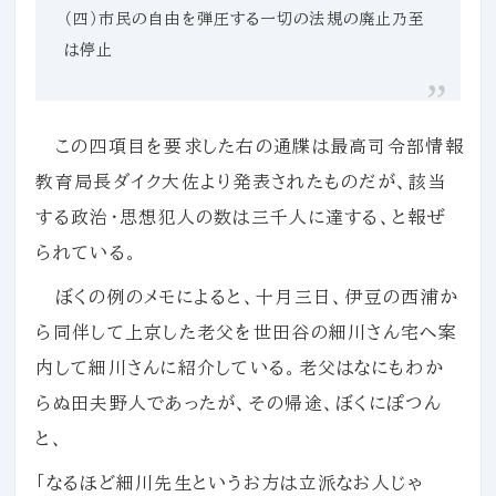
（四）市民の自由を弾圧する一切の法規の廃止乃至
は停止
この四項目を要求した右の通牒は最高司令部情報
教育局長ダイク大佐より発表されたものだが、該当
する政治・思想犯人の数は三千人に達する、と報ぜ
られている。
ぼくの例のメモによると、十月三日、伊豆の西浦か
ら同伴して上京した老父を世田谷の細川さん宅へ案
内して細川さんに紹介している。老父はなにもわか
らぬ田夫野人であったが、その帰途、ぼくにぽつん
と、
「なるほど細川先生というお方は立派なお人じゃ