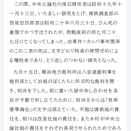
この間、中央公論社の浅石晴世君は昭和十九年十
一月十三日、いたましい獄死をとげ、満鉄調査部の
西尾忠四郎君は昭和二十年六月三十日、ひん死の
重態でかつぎ出されたが、敗戦直前の同七月二十
七日に亡くなってしまった。泊事件=カッパ事件関係
のこの二君の死は、文字どおり特高の拷問ぜめによ
る犠牲者であり、とり返しのつかない損失となった。
九月十五日、横浜地方裁判所は八並達雄判事を
裁判長として泊組のぼくたちに形式的な裁判を開
き、判決を下した。前に書いた獄中申し合わせを各
自が予審で申し立てたために、判決文からは「党再
建準備会」の文字は消えていた。平館は満鉄組の責
任を、相川は改造社組の責任を、また木村が中央公
論社組の責任をそれぞれ負荷させられたためであろ