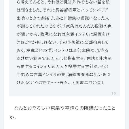
ら考えてみると、それほど見当外れでもない話を私
は聞きました。それは長谷部将軍といってシベリア
出兵のときの参謀で、あとに満鉄の嘱託になった人
が話してくれたのですが、『東条はだんだん敗戦の色
が濃いから、敗戦になれば左翼インテリは騒擾をひ
きおこすかもしれない。その予防策に全部拘束して
おく。左翼といわず、インテリは全部危険だ。できる
だけ広い範囲で五万人ほど拘束する。内地と外地か
ら要するにインテリ五万人を検挙する方針だ。その
手始めに左翼インテリの巣、満鉄調査部に狙いをつ
けた』というのです……云々。」（同書二四〇頁）
なんとおそろしい東条や平沼らの陰謀だったこと
か。