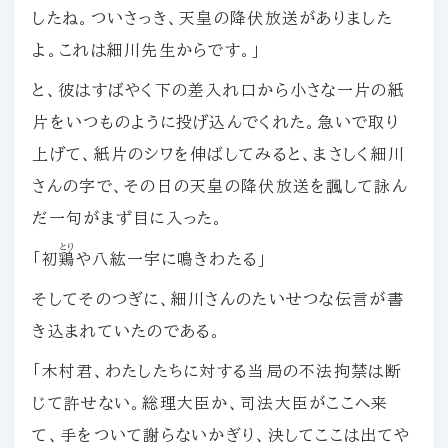
したね。ついさっき、天皇の降伏放送がありました
よ。これは細川先生からです。」
と、彼はすばやく下の差入れ口から小さな一片の紙
片をいつものように投げ込んでくれた。急いで取り
上げて、紙片のシワを伸ばしてみると、まさしく細川
さんの字で、その日の天皇の降伏放送を諷して詠ん
だ一句がまず目に入った。
とり
「初
鶏
や八紘一宇に鳴きわたる」
そしてそのつぎに、細川さんのたいせつな伝言が書
き込まれていたのである。
「木村君、わたしたちに対する当局の不法拘禁は断
じて許せない。総理大臣か、司法大臣がここへ来
て、手をついて謝らないかぎり、決してここは出てや