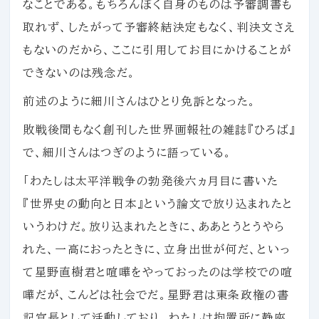
なことである。もちろんぼく自身のものは予審調書も
取れず、したがって予審終結決定もなく、判決文さえ
もないのだから、ここに引用してお目にかけることが
できないのは残念だ。
前述のように細川さんはひとり免訴となった。
敗戦後間もなく創刊した世界画報社の雑誌『ひろば』
で、細川さんはつぎのように語っている。
「わたしは太平洋戦争の勃発後六ヵ月目に書いた
『世界史の動向と日本』という論文で放り込まれたと
いうわけだ。放り込まれたときに、ああとうとうやら
れた、一高におったときに、立身出世が何だ、といっ
て星野直樹君と喧嘩をやっておったのは学校での喧
嘩だが、こんどは社会でだ。星野君は東条政権の書
記官長として活動しており、わたしは拘置所に静座