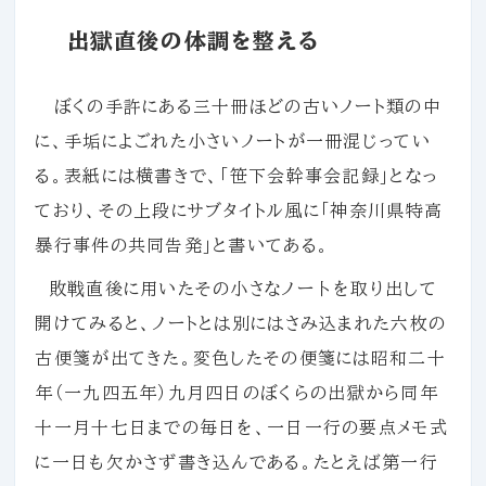
出獄直後の体調を整える
ぼくの手許にある三十冊ほどの古いノート類の中
に、手垢によごれた小さいノートが一冊混じってい
る。表紙には横書きで、「笹下会幹事会記録」となっ
ており、その上段にサブタイトル風に「神奈川県特高
暴行事件の共同告発」と書いてある。
敗戦直後に用いたその小さなノー卜を取り出して
開けてみると、ノートとは別にはさみ込まれた六枚の
古便箋が出てきた。変色したその便箋には昭和二十
年（一九四五年）九月四日のぼくらの出獄から同年
十一月十七日までの毎日を、一日一行の要点メモ式
に一日も欠かさず書き込んである。たとえば第一行