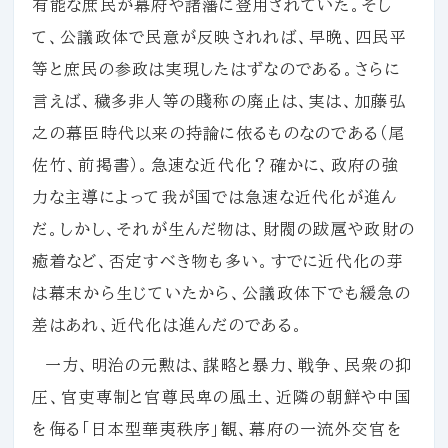
有能な庶民が幕府や諸藩に登用されていた。そし
て、公議政体で民意が反映されれば、早晩、四民平
等と庶民の参政は実現したはずなのである。さらに
言えば、穢多非人等の賤称の廃止は、実は、加藤弘
之の幕臣時代以来の持論に依るものなのである（尾
佐竹、前掲書）。急速な近代化？確かに、政府の強
力な主導によって我が国では急速な近代化が進ん
だ。しかし、それが生んだ物は、財閥の跋扈や政財の
癒着など、否定すべき物も多い。すでに近代化の芽
は幕末から生じていたから、公議政体下でも緩急の
差はあれ、近代化は進んだのである。
一方、明治の元勲は、謀略と暴力、戦争、民衆の抑
圧、官吏専制と官尊民卑の風土、近隣の朝鮮や中国
を侮る「日本型華夷秩序」観、幕府の一流外交官を