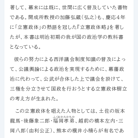
著して、幕末には既に、世間に広く普及していた書物
である。開成所教授の加藤弘蔵（弘之）も、慶応４年
に「立憲政体」の熟語を冠した『立憲政体略』を著し
たが、本書は明治初期の我が国の政治学の教科書
となっている。
彼らの努力による西洋議会制度知識の普及によっ
て、公議輿論による政治を実現するために、幕藩政
治に代わって、公武が合体した上で議会を設けて、
三権を分立させて国政を行おうとする立憲政体樹立
の考え方が生まれた。
この立憲政体を唱えた人物としては、土佐の坂本
ふくおかたかちか
龍馬・後藤象二郎・
福岡孝弟
、越前の橋本左内・三
岡八郎（由利公正）、熊本の横井小楠らが有名であ