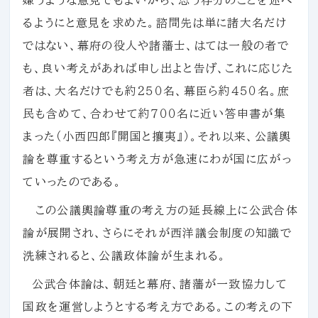
るようにと意見を求めた。諮問先は単に諸大名だけ
ではない、幕府の役人や諸藩士、はては一般の者で
も、良い考えがあれば申し出よと告げ、これに応じた
者は、大名だけでも約２５０名、幕臣ら約４５０名。庶
民も含めて、合わせて約７００名に近い答申書が集
まった（小西四郎『開国と攘夷』）。それ以来、公議輿
論を尊重するという考え方が急速にわが国に広がっ
ていったのである。
この公議輿論尊重の考え方の延長線上に公武合体
論が展開され、さらにそれが西洋議会制度の知識で
洗練されると、公議政体論が生まれる。
公武合体論は、朝廷と幕府、諸藩が一致協力して
国政を運営しようとする考え方である。この考えの下