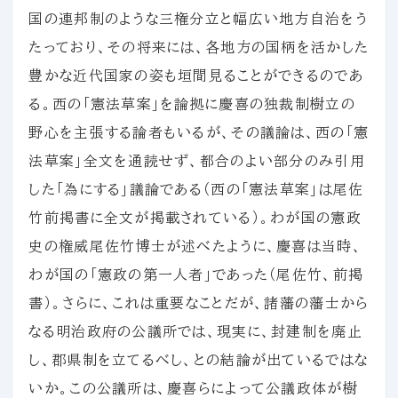
国の連邦制のような三権分立と幅広い地方自治をう
たっており、その将来には、各地方の国柄を活かした
豊かな近代国家の姿も垣間見ることができるのであ
る。西の「憲法草案」を論拠に慶喜の独裁制樹立の
野心を主張する論者もいるが、その議論は、西の「憲
法草案」全文を通読せず、都合のよい部分のみ引用
した「為にする」議論である（西の「憲法草案」は尾佐
竹前掲書に全文が掲載されている）。わが国の憲政
史の権威尾佐竹博士が述べたように、慶喜は当時、
わが国の「憲政の第一人者」であった（尾佐竹、前掲
書）。さらに、これは重要なことだが、諸藩の藩士から
なる明治政府の公議所では、現実に、封建制を廃止
し、郡県制を立てるべし、との結論が出ているではな
いか。この公議所は、慶喜らによって公議政体が樹