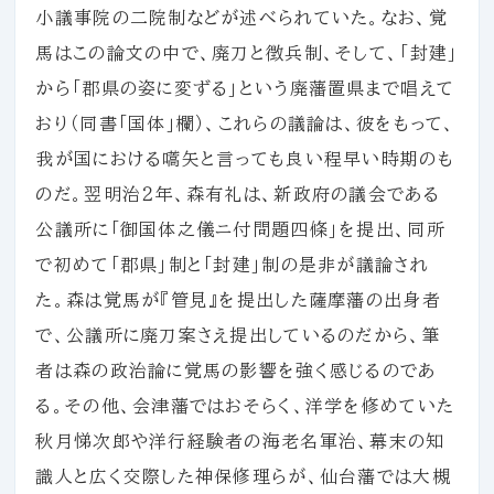
小議事院の二院制などが述べられていた。なお、覚
馬はこの論文の中で、廃刀と徴兵制、そして、「封建」
から「郡県の姿に変ずる」という廃藩置県まで唱えて
おり（同書「国体」欄）、これらの議論は、彼をもって、
我が国における嚆矢と言っても良い程早い時期のも
のだ。翌明治２年、森有礼は、新政府の議会である
公議所に「御国体之儀ニ付問題四條」を提出、同所
で初めて「郡県」制と「封建」制の是非が議論され
た。森は覚馬が『管見』を提出した薩摩藩の出身者
で、公議所に廃刀案さえ提出しているのだから、筆
者は森の政治論に覚馬の影響を強く感じるのであ
る。その他、会津藩ではおそらく、洋学を修めていた
秋月悌次郎や洋行経験者の海老名軍治、幕末の知
識人と広く交際した神保修理らが、仙台藩では大槻