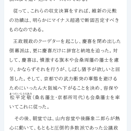
従って、これらの収支決算をすれば、維新の元勲
の功績は、明らかにマイナス超過で断固否定すべき
ものなのである。
王政親政のクーデターを起こし、慶喜を閉め出した
倒幕派は、更に慶喜だけに辞官と納地を迫った。対
して、慶喜は、憤激する旗本や会桑両藩の藩士を慮
り、かならずそれを行うが、しばし猶予が欲しいと回
答した。そして、京都での武力衝突の事態を避ける
ためにいったん大阪城へ下がることを決め、容保や
まつだいらさだあき
松平定敬
（桑名藩主・京都所司代）も会桑藩士を率
いてこれに従った。
その後、朝堂では、山内容堂や後藤象二郎らが熱
心に動いて、もともと圧倒的多数派であった公議政