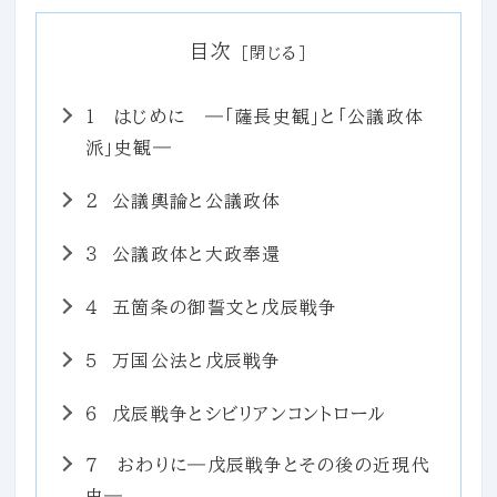
目次
１ はじめに ―「薩長史観」と「公議政体
派」史観―
２ 公議輿論と公議政体
３ 公議政体と大政奉還
４ 五箇条の御誓文と戊辰戦争
５ 万国公法と戊辰戦争
６ 戊辰戦争とシビリアンコントロール
７ おわりに―戊辰戦争とその後の近現代
史―