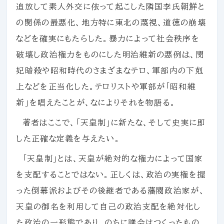
追放して素人外交に依って起こした隣国李氏朝鮮と
の関係の最悪化、地方特に東北の蔑視、道徳の崩壊
などを確実にもたらした。暴力によって社会秩序を
破壊し政治権力をものにした明治維新の悪例は、閔
妃暗殺や昭和時代のさまざまなテロ、軍部内の下剋
上などを正当化した。テロリストや軍部が「昭和維
新」を唱えたことが、なによりそれを物語る。
著者はここで、「天皇制」に新たな、そして史実に即
した正確な定義を与えたい。
「天皇制」とは、天皇が絶対的な権力によって国家
を支配することではない。正しくは、政治の実権を握
った倒幕派およびその後継者である藩閥政治家が、
天皇の御名を利用して自己の政治支配を絶対化し
た政治の一形態であり、のちに議会はつくったもの