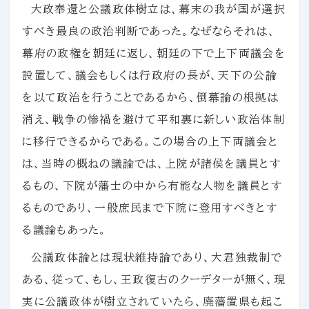
大政奉還と公議政体樹立は、幕末の我が国が選択
すべき最良の政治判断であった。なぜならそれは、
幕府の政権を朝廷に返し、朝廷の下で上下両議会を
設置して、議会もしくは行政府の長が、天下の公論
を以て政治を行うことであるから、倒幕論の根拠は
消え、戦争の惨禍を避けて平和裏に新しい政治体制
に移行できるからである。この場合の上下両議会と
は、当時の概ねの議論では、上院が諸侯を議員とす
るもの、下院が藩士の中から有能な人物を議員とす
るものであり、一般庶民まで下院に登用すべきとす
る議論もあった。
公議政体論とは現状維持論であり、大君独裁制で
ある、従って、もし、王政復古のクーデターが無く、現
実に公議政体が樹立されていたら、廃藩置県も起こ