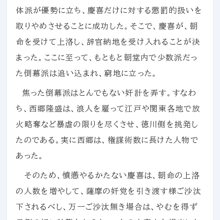
体派が優勢に立ち、慶喜だけに対する懲罰的扱いを
取りやめさせることに成功した。そこで、慶喜が、朝
命を受けて上洛し、辞官納地を受け入れることが決
まった。ここに至って、もともと朝堂内で少数派だっ
た倒幕派は追い込まれ、窮地に立った。
焦った倒幕派はとんでもない奸計を弄す。すなわ
ち、西郷隆盛は、浪人を雇って江戸や関東各地で放
火略奪など暴虐の限りを尽くさせ、徳川側を挑発し
たのである。実に西郷は、権謀術数に長けた人物で
あった。
そのため、憤懣やるかたない慶喜は、朝命の上洛
の人数を増やして、薩摩の奸党を引き渡す様ご沙汰
下されるべし、万一ご沙汰無き場合は、やむを得ず