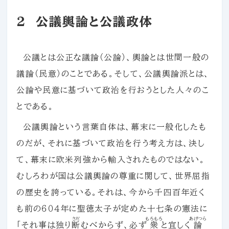
２ 公議輿論と公議政体
公議とは公正な議論（公論）、輿論とは世間一般の
議論（民意）のことである。そして、公議輿論派とは、
公論や民意に基づいて政治を行おうとした人々のこ
とである。
公議輿論という言葉自体は、幕末に一般化したも
のだが、それに基づいて政治を行う考え方は、決し
て、幕末に欧米列強から輸入されたものではない。
むしろわが国は公議輿論の尊重に関して、世界屈指
の歴史を誇っている。それは、今から千四百年近く
も前の６０４年に聖徳太子が定めた十七条の憲法に
さだ
もろもろ
あげつら
「それ事は独り
断
むべからず、必ず
衆
と宜しく
論