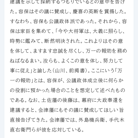
建議を示して採納するつもりでいるとの意中を告げ
た。容保はその議に賛成し、慶喜の英断を賞揚した。
すなわち、容保も公議政体派であった。それから、容
保は家臣を集めて、「今や大将軍は、大義に照らし、
時勢に鑑みて、断然明決された。これよりはその意
を体して、ますます忠誠を尽くし、万一の報効を務め
ねばなるまい。汝らも、よくこの意を体し、努力して
事に従え」と諭した（山川、前掲書）。ここにいう「万
一の報効」とは、容保が、公議政体成立後に何らか
の役割に預かった場合のことを想定して述べたもの
である。なお、土佐藩の後藤は、幕府に大政奉還を
建議すると、会津藩にもその議に賛成してほしい旨
直接告げてきた。会津藩では、外島機兵衛、手代木
直右衛門らが彼を応対している。