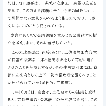
前日、既に慶喜は、二条城に在京五十余藩の重臣を
集めて、この考えを諸藩に伝え、今後の国政に対し
て忌憚のない意見をのべるよう指示しており、上奏
文には、このことも記されている。
慶喜はあくまで公議輿論を重んじた公議政体の樹
立を考え、また、それに着手していた。
この大政奉還は、直接的には、土佐藩主山内容堂
が同藩の後藤象二郎と福岡孝弟をして幕府に建白
させたことを契機とするが、その建白書別書には、京
都に立法府として上下二院の議政所を置くべきこと
が述べられていた（尾佐竹、前掲書）。
同年１０月３日、慶喜は、土佐藩からの建議を受け
ると、京都守護職・会津藩主の松平容保を召し、この