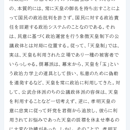
の、本質的には、常に天皇の御名を持ち出すことによ
って国民の政治批判を許さず、国民に対する政治責
任を回避する政治システムのことなのである。それ
は、民意に基づく政治運営を行う象徴天皇制下の公
議政体とは対局に位置する。従って、「天皇制」では、
実は、天皇も利用された立場であり一種の被害者で
いらっしゃる。倒幕派は、幕末から、天皇を「玉」とい
う政治力学上の道具として扱い、私意のために偽勅
を連発するなど、天皇を常に政治に利用してきた。対
して、公武合体派のちの公議政体派の容保は、天皇
を利用することなど一切考えず、逆に、孝明天皇の
意に忠実に従って奸党を君側から追放し、彼らに利
用されてお悩みであった天皇の辰襟を休ませ奉るの
に大変な功績があった。しかし、そのことで、孝明天