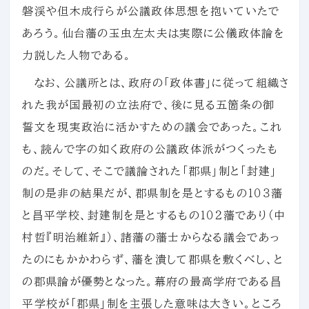
磐渓や但木成行らが公議政体思想を抱いていたで
あろう。仙台藩の玉虫左太夫は実際に公儀政体論を
力説した人物である。
なお、公議所とは、政府の「政体書」に従って組織さ
れた我が国最初の立法府で、後に見る五箇条の御
誓文を現実政治に活かすための議会であった。これ
も、読んで字の如く政府の公議政体派がつくったも
のだ。そして、そこで議論された「郡県」制と「封建」
制の是非の結果だが、郡県制を是とするもの１０３藩
と昌平学校、封建制を是とするもの１０２藩であり（中
村哲『明治維新』）、諸藩の藩士からなる議会であっ
たのにもかかわらず、藩を潰して郡県を敷くべし、と
の郡県論が優勢となった。幕府の最高学府である昌
平学校が「郡県」制を主張した意味は大きい。ところ