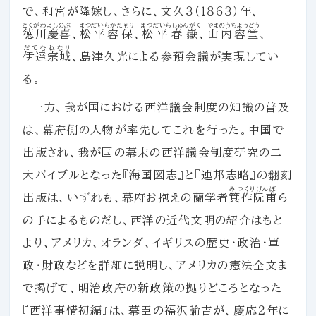
で、和宮が降嫁し、さらに、文久３（１８６３）年、
とくがわよしのぶ
まつだいらかたもり
まつだいらしゅんがく
やまのうちようどう
徳川慶喜
、
松平容保
、
松平春嶽
、
山内容堂
、
だてむねなり
伊達宗城
、島津久光による参預会議が実現してい
る。
一方、我が国における西洋議会制度の知識の普及
は、幕府側の人物が率先してこれを行った。中国で
出版され、我が国の幕末の西洋議会制度研究の二
大バイブルとなった『海国図志』と『連邦志略』の翻刻
みつくりげんぽ
出版は、いずれも、幕府お抱えの蘭学者
箕作阮甫
ら
の手によるものだし、西洋の近代文明の紹介はもと
より、アメリカ、オランダ、イギリスの歴史・政治・軍
政・財政などを詳細に説明し、アメリカの憲法全文ま
で掲げて、明治政府の新政策の拠りどころとなった
『西洋事情初編』は、幕臣の福沢諭吉が、慶応２年に