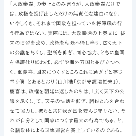
「大政奉還」の奏上とのみ言うが、大政奉還だけで
は、政権を投げ出しただけの無責任な建白になり、
いやしくも、それまで国政を担っていた将軍職の行
う行為ではない。実際には、大政奉還の上奏文に「従
来の旧習を改め、政権を朝廷へ帰し奉り、広く天下
の公議を尽くし、聖断を仰ぎ、同心協力、ともに皇国
を保護仕り候わば、必ずや海外万国と並び立つべ
く、臣慶喜、国家につくすところこれに過ぎずと存じ
奉り候」とあるとおり（山川浩『京都守護職始末』）、
慶喜は、政権を朝廷に返したのちは、「広く天下の公
議を尽くし」て、天皇の決断を仰ぎ、諸侯と心を合わ
せて協力し、彼らと共に我が国を安んじ守りたい、そ
れが自分として国家につくす最大の行為である、と、
公議政体による国家運営を奏上しているのである。