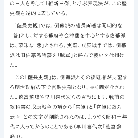
の三人を称して「維新三傑」と呼ぶ表現法が、この歴
史観を端的に表している。
「薩長史観」では、倒幕派の薩長両藩は開明的な
「善」とし、対する幕府や会津藩を中心とする佐幕派
は、蒙昧な「悪」とされる。実際、戊辰戦争では、倒幕
派は旧佐幕派諸藩を「賊軍」と呼んで戦いを仕掛け
た。
この「薩長史観」は、倒幕派とその後継者が支配す
る明治政府の下で官製史観となり、長く固定化され
た。徳富蘇峰や早川喜代次らの貢献により、戦前の
教科書の戊辰戦争の項から「官軍」と「官軍に敵対
云々」との文字が削除されたのは、ようやく昭和十年
代に入ってからのことである（早川喜代次『徳富蘇
峰』）。