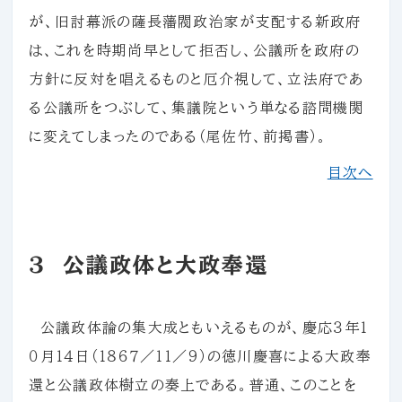
が、旧討幕派の薩長藩閥政治家が支配する新政府
は、これを時期尚早として拒否し、公議所を政府の
方針に反対を唱えるものと厄介視して、立法府であ
る公議所をつぶして、集議院という単なる諮問機関
に変えてしまったのである（尾佐竹、前掲書）。
目次へ
３ 公議政体と大政奉還
公議政体論の集大成ともいえるものが、慶応３年１
０月１４日（１８６７／１１／９）の徳川慶喜による大政奉
還と公議政体樹立の奏上である。普通、このことを