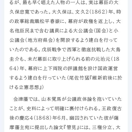
るが、最も早く唱えた人物の一人は、実は幕臣の大
久保忠寛であった。大久保は、文久２（１８６２）年、時
の政事総裁職松平春嶽に、幕府が政権を返上し、大
名他臣民まで含む議員による大公議会（国会）と小
公議会（地方府県会）を開設するよう建白を行って
いたのである。戊辰戦争で西軍と徹底抗戦した大鳥
圭介も、未だ幕臣に取り上げられる前の元治元（１８
６４）年、幕府に上下両院の評議館を設け国政運営
するよう建白を行っていた（尾佐竹猛『維新前後に於
ける立憲思想』）
会津藩では、山本覚馬が公議政体論を抱いていた
ことが、史料によって明確に裏付けられる。王政復古
後の慶応４（１８６８）年６月、幽囚されていた彼が薩
摩藩主宛に提出した論文『管見』には、三権分立、大