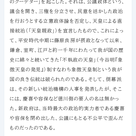
のクーデター」を起こした。それは、公議政体という、
議会を開き、三権を分立させ、民意を活かした政治
を行おうとする立憲政体論を否定し、天皇による直
接統治（「天皇親政」）を宣言したもので、これによっ
て、平安時代中期に藤原良房が摂政となって以来、
鎌倉、室町、江戸と約一千年にわたって我が国の歴
史に綿々と続いてきた「不執政の天皇」（今谷明『象
徴天皇の発見』）制すなわち象徴天皇制という我が
国の良き伝統は破られたのである。そして、倒幕派
は、その新しい統治機構の人事を発表したが、そこ
には、慶喜や容保など徳川側の要人の名は無かっ
た。新政府は、当時最大の政治的実力者である慶喜
や容保を閉め出した、公議にもとる不公平で歪んだ
ものだったのである。