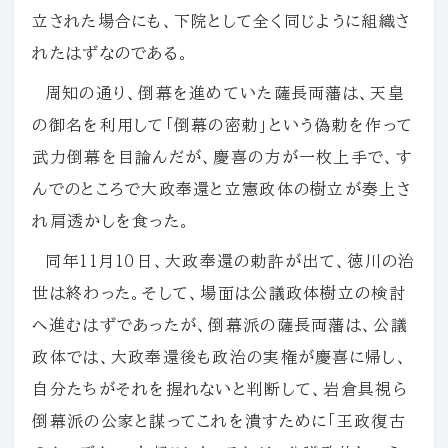
立された場合にも、下院として全く同じように組織さ
れたはずなのである。
周知の通り、倒幕を進めていた薩長両藩は、天皇
の御名を利用して「倒幕の密勅」という偽勅を作って
武力倒幕を目論んだが、慶喜の方が一枚上手で、す
んでのところで大政奉還と立憲政体の樹立が奏上さ
れ肩透かしを食った。
同年１１月１０日、大政奉還の勅許が出て、徳川の治
世は終わった。そして、場面は公議政体樹立の検討
へ進むはずであったが、倒幕派の薩長両藩は、公議
政体では、大政奉還後も政治の実権が慶喜に帰し、
自分たちがそれを握れないと判断して、岩倉具視ら
倒幕派の公家と謀ってこれを潰すために「王政復古