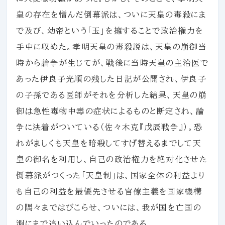
皇の存在を憎んだ倒幕派は、ついに天皇の毒殺にま
で及び、幼帝という「玉」を擁することで政治権力を
手中に収めた。孝明天皇の毒殺説は、天皇の崩御当
時から論争が生じてが、戦後に当時天皇の主治医で
あった伊良子光順の残した日記が公開され、伊良子
の子孫である医師がそれを分析した結果、天皇の崩
御は急性毒物中毒の症状によるものと断定され、論
争に決着がついている（佐々木克『戊辰戦争』）。恐
れがましくも天皇を暗殺してすげ替えるまでして天
皇の御名を利用し、自己の政治権力を絶対化させた
倒幕派がつくった「天皇制」は、国家全体の利益より
も自己の利益を最優先させる官僚主義を国家機構
の隅々まではびこらせ、ついには、我が国を亡国の
淵にまで追い込んでいったのである。