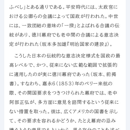
ふべし」とある通りである。平安時代には、太政官に
おける公卿らの会議によって国政が行われた。中世
には、一致団結の意味の「一揆」とよばれる合議の伝
統があり、徳川幕府でも老中間の合議による意志決
定が行われた（坂本多加雄『明治国家の建設』）。
こうした日本の伝統的な意志決定様式を国政の最
高レベルで、かつ、従来にない広範な範囲で拡張的
に適用したのが実に徳川幕府であった（坂本、前掲
書）。すなわち、嘉永６（１８５３）年のペリー来航の
際、その開国要求をつきつけられた幕府では、老中
阿部正弘が、多方面に意見を諮問するという従来に
ない措置を取った。彼は、広くアメリカの国書を示し
て、その要求を容れるかどうか、たとえ幕府の忌み
嫌うような意見でもよいから、思う存分のことを述べ