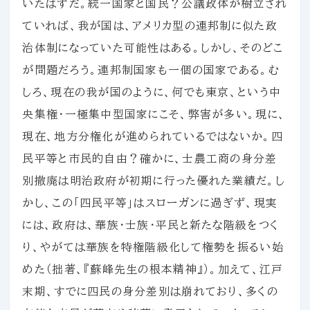
いたはずだ。統一国家と国民？公議政体が樹立され
ていれば、我が国は、アメリカ型の連邦制に似た政
治体制になっていた可能性はある。しかし、そのどこ
が問題だろう。連邦制国家も一個の国家である。む
しろ、現在の我が国のように、何でも東京、という中
央集権・一極集中型国家にこそ、弊害が多い。現に、
現在、地方分権化が進められているではないか。四
民平等と市民的自由？確かに、士農工商の身分差
別撤廃は明治政府が初期に行った優れた業績だ。し
かし、この「四民平等」はスローガンに過ぎず、現実
には、政府は、華族・士族・平民と新たな階級をつく
り、やがては華族を特権階級化して権勢を振るい始
めた（拙著、『蘇峰先生の根本精神』）。加えて、江戸
末期、すでに四民の身分差別は崩れており、多くの