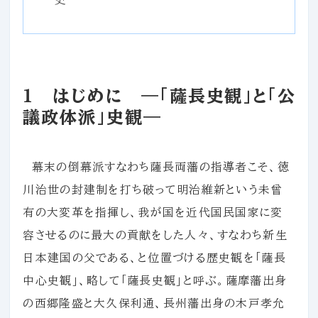
１ はじめに ―「薩長史観」と「公
議政体派」史観―
幕末の倒幕派すなわち薩長両藩の指導者こそ、徳
川治世の封建制を打ち破って明治維新という未曾
有の大変革を指揮し、我が国を近代国民国家に変
容させるのに最大の貢献をした人々、すなわち新生
日本建国の父である、と位置づける歴史観を「薩長
中心史観」、略して「薩長史観」と呼ぶ。薩摩藩出身
の西郷隆盛と大久保利通、長州藩出身の木戸孝允