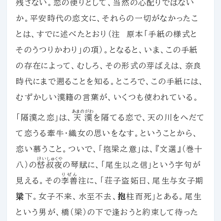
残さない。恋の便りとして、当然の心配りではない
か。平安時代の恋文に、それらの一切がなかったこ
とは、すでに述べたとおり（注 原本「手紙の様式と
そのうつりかわり」の項）。となると、いま、この手紙
の存在によって、むしろ、その形式の芽ばえは、奈良
時代にまで遡ることを知る。ところで、この手紙には、
むずかしい漢籍の言葉が、いくつも使われている。
あまのがわ
「隔漢之恋」は、
天漢
を隔てる恋で、天の川をへだて
て恋うる牽牛・織女の思いをなす。ということから、
恋い慕うこと。ついで、「抱梁之意」は、『文選』（巻十
けいしゅくや
八）の
嵆叔夜
の琴賦に、「尾生以之信」という字句が
りぜん
見える。その
李善
注に、「荘子盗妬曰、尾生与女子期
梁
下。女子不来、水至不去、
抱
柱而死」とある。尾生
という男が、橋（梁）の下で逢おうと約束して待った