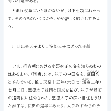
句の相違がある。
とまれ枚挙にいとまがないが、以下七項にわたっ
て、そのうちのいくつかを、やや詳しく紹介してみよ
う。
１ 日出処天子より日没処天子に送った手紙
いま、推古朝における小野妹子の名を知らぬもの
そいんこう
はあるまい。『隋書』には、妹子の中国名を、
蘇因高
ようだい
と呼んでいる。推古天皇十五年（六〇七・
煬帝
三年）
七月三日、聖徳太子は隋と国交を結び、妹子が最初
の遣隋使に任命された。聖徳太子の厚い信任をうけ
た妹子は、使臣の選考にあたり、太子みずからの手