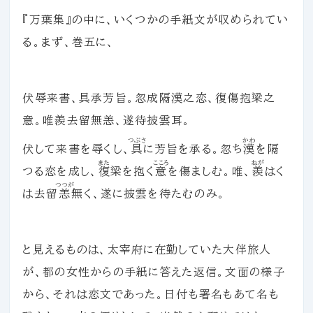
『万葉集』の中に、いくつかの手紙文が収められてい
る。まず、巻五に、
伏辱来書、具承芳旨。忽成隔漢之恋、復傷抱梁之
意。唯羨去留無恙、遂待披雲耳。
つぶさ
かわ
伏して来書を辱くし、
具
に芳旨を承る。忽ち
漢
を隔
また
こころ
ねが
つる恋を成し、
復
梁を抱く
意
を傷ましむ。唯、
羨
はく
つつが
は去留
恙
無く、遂に披雲を待たむのみ。
と見えるものは、太宰府に在勤していた大伴旅人
が、都の女性からの手紙に答えた返信。文面の様子
から、それは恋文であった。日付も署名もあて名も