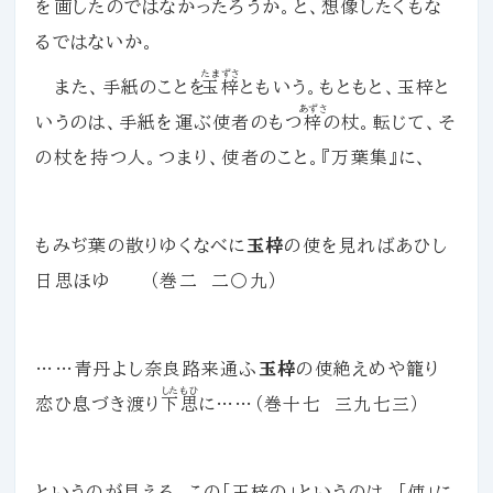
を画したのではなかったろうか。と、想像したくもな
るではないか。
たまずさ
また、手紙のことを
玉梓
ともいう。もともと、玉梓と
あずさ
いうのは、手紙を運ぶ使者のもつ
梓
の杖。転じて、そ
の杖を持つ人。つまり、使者のこと。『万葉集』に、
もみぢ葉の散りゆくなべに
玉梓
の使を見ればあひし
日思ほゆ （巻二 二〇九）
……青丹よし奈良路来通ふ
玉梓
の使絶えめや籠り
したもひ
恋ひ息づき渡り
下思
に……（巻十七 三九七三）
というのが見える。この「玉梓の」というのは、「使」に