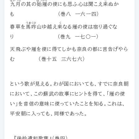
ながつき
はつかり
こ
九月
の其の
始雁
の使にも思ふ心は聞こえ
来
ぬか
も （巻八 一六一四）
うまくひ
く
春草を
馬咋
山ゆ越え
来
なる雁の使は宿り過ぐな
り （巻九 一七〇一）
天飛ぶや雁を使に得てしかも奈良の都に言告げやら
む （巻十五 三六七六）
という歌が見える。わが国においても、すでに奈良朝
において、この蘇武の故事にヒントを得て、「雁の使
い」を音信の意味に使っていたことを知る。これは、
平安朝に入っても、同様であった。
『後拾遺和歌葉』（巻四）