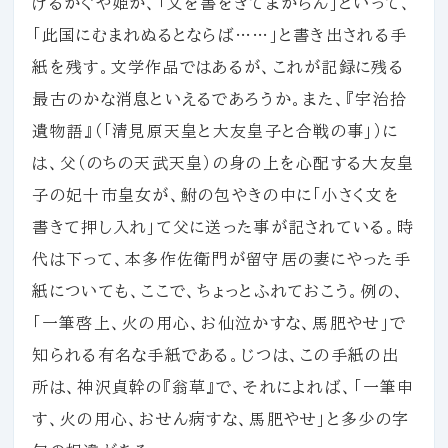
げるかぐや姫が、「文を書をきてまからん」といって、
「此国にむまれぬるとならば……」と書き出される手
紙を残す。文学作品ではあるが、これが記録に残る
最古のかな消息といえるであろうか。また、『宇治拾
遺物語』（「清見原天皇と大友皇子と合戦の事」）に
は、父（のちの天武天皇）の身の上を心配する大友皇
子の妃十市皇女が、鮒の包やきの中に「小さく文を
書きて押し入れ」て父に送った事が記されている。時
代は下って、本多作佐衛門が留守居の妻にやった手
紙についても、ここで、ちょっとふれておこう。例の、
「一筆啓上、火の用心、お仙泣かすな、馬肥やせ」で
知られる有名な手紙である。じつは、この手紙の出
所は、神沢貞幹の『翁草』で、それによれば、「一筆申
す、火の用心、おせん病すな、馬肥やせ」と多少の字