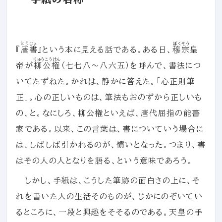
とうじょ
ぼくそう
『
唐書
』という本に見える話である。ある日、
穆宗
皇
りゅうこうけん
帝が
柳公権
（七七八～八六五）を呼んで、書法につ
いてたずねた。かれは、静かに答えた。「心正則筆
正」。心の正しいものは、筆法もおのずから正しいも
の、と。なにしろ、柳公権といえば、唐代屈指の能書
家である。以来、この言葉は、書についていう場合に
は、しばしば引かれるのが、慣いとなった。つまり、書
はその人の人となりを語る、という意味であろう。
しかし、手紙は、こうした筆跡の面白さの上に、そ
れを書いた人の生活そのものが、じかにのぞいてい
るところに、一段と興趣をそそるのである。天皇の手