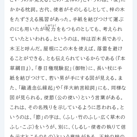
かかる枕詞。古代、使者がそのしるしとして、梓の木
をたずさえる風習があった。手紙を結びつけて運ぶ
じゅりょく
のにも用いたが
呪力
をもつものとしても、考えられ
ていたといわれる。というのは、梓は百木長であり、
木王と呼んだ。屋根にこの木を使えば、落雷を避け
ることができる、とも伝えられているからである（『本
草綱目』）。「春日権現験記」（御物）に、長い杖に手
紙を結びつけて、若い男が手にする図が見える。ま
た、「融通念仏縁起」や「伴大納言絵詞」にも、同様な
図が見られる。使節（公の使い）という言葉がある。
これは、その名残りを示しているように思われる。と
いうのは、「節」の字は、〈ふし・竹のふし・広く草木の
ふし・こぶ〉をいうが、別に、〈しるし・使者の執りて信
を示すところのもの〉という意味がある。玉梓の梓の