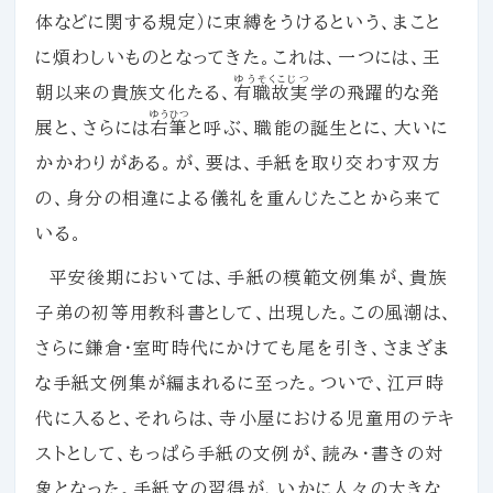
体などに関する規定）に束縛をうけるという、まこと
に煩わしいものとなってきた。これは、一つには、王
ゆうそくこじつ
朝以来の貴族文化たる、
有職故実
学の飛躍的な発
ゆうひつ
展と、さらには
右筆
と呼ぶ、職能の誕生とに、大いに
かかわりがある。が、要は、手紙を取り交わす双方
の、身分の相違による儀礼を重んじたことから来て
いる。
平安後期においては、手紙の模範文例集が、貴族
子弟の初等用教科書として、出現した。この風潮は、
さらに鎌倉・室町時代にかけても尾を引き、さまざま
な手紙文例集が編まれるに至った。ついで、江戸時
代に入ると、それらは、寺小屋における児童用のテキ
ストとして、もっぱら手紙の文例が、読み・書きの対
象となった。手紙文の習得が、いかに人々の大きな