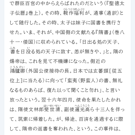
で群臣百官の中からえらばれたのだという（『聖徳太
くらつくりのふくり
子伝暦』巻上）。その時、
鞍作福利
が、通事（通訳）と
して随行した。その時、太子は妹子に国書を携行さ
せた。いま、それが、中国側の文献たる『隋書』（巻八
十一・倭国）に収められている。「日出る処の天子、
ふみ
い
書
を日
没
る処の天子に致す、恙が無きや、」と。隋の
煬帝は、これを見て不機嫌になった。側近の
こうろけい
鴻臚卿
（外国公使接待の長。日本では玄蕃頭[従五
位上]に当たる）に向って「蛮夷（野蛮人）の書、無礼
なるものあらば、復た以って聞くこと勿れ」、と言い
放ったという。翌十六年四月、使命を果たしたかれ
はいせいせい
へんこうこう
は、隋使文林郎
斐世清
、副使
遍光高
ら十三人を伴っ
て、筑紫に帰着した。が、帰途、百済を通過するに際
して、隋帝の返書を奪われた、という。この事件は、