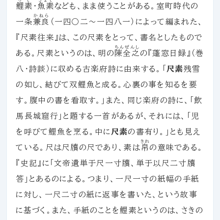
鯉素
・
魚素
なども、まま使うことがある。室町時代の
かねら
一条
兼良
（一四〇二～一四八一）によって編まれた、
『尺素往来』は、この尺素をとって、書名としたもので
ちんぜんし
ある。尺素というのは、明の
陳全之
の『蓬窓日録』（巻
八・詩談）に収める古楽府詩に由来する。「
尺素
残雪
の如し、結びて双鯉魚と成る。心裏の事を知るを要
す。腹中の書を看取す。」また、同じ楽府の詩に、「飲
馬長城窟行」と題する一首があるが、それには、「児
を呼びて鯉魚を烹る。中に
尺素
の書有り。」とも見え
きれ
ている。尺は尺牘の尺であり、素は
帛
の意味である。
『史記』に「文帝遺単于尺一寸牘、単于以尺二寸牘
答」とあるのによる。つまり、一尺一寸の紙幅の手紙
に対し、一尺二寸の紙に返事を書いた、という故事
に基づく。また、手紙のことを鯉素というのは、さきの