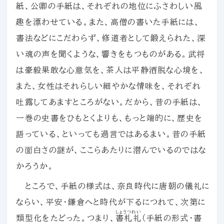
紙、公卿の手紙は、それぞれの地位にふさわしい風
趣を漂わせている。また、高僧の書いた手紙には、
書法などにこだわらず、修道者として鍛えられた、深
い魂の声を聞くような、響きをもつものがある。武将
は豪毅果敢な心意気を、茶人は平静洒脱な心境を、
また、女性はそれらしい細やかな情味を、それぞれ
吐露してあますところがない。だから、昔の手紙は、
一巻の史書をひもとくよりも、もっと端的に、歴史を
語っている、といっても過言ではあるまい。昔の手紙
の面白さの謎が、ここらあたりに潜んでいるのではな
かろうか。
ところで、手紙の様式は、奈良時代に唐朝の儀礼に
ならい、平安・鎌倉へと時代が下るにつれて、次第に
しょさつれい
類型化をたどった。つまり、
書札礼
（手紙の形式・書