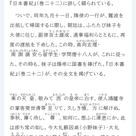
『日本書紀』（巻二十二）に詳しく綴られている。
ついで、同年九月十一日、隋使の一行が、難波を
出航して帰国するに際し、朝廷は、ふたたび妹子を
きしのおなり
大使に任じ、副使
吉士雄成
、通事福利らとともに、再
たかむくのげんり
度の渡航を下命した。この時、
高向玄理
・
みなみぶちのしょうあん
るがくしょう
南淵請安
ら
留学生
・学問僧十八人が、これに従っ
た。その時も、妹子は煬帝に国書を捧げた。『日本書
紀』（巻二十二）が、その全文を掲げている。
やまと
すめらみこと
もろこしの
きみ
まう
つかひ
東
の
天皇
、敬みて
西
の
皇帝
に
白
す。
使人
鴻臚寺
まういた
おもひ
みざかり
の掌客斐世清等
至
りて、久しき
憶
、
方
に解けぬ。
このごろ
やうや
かしこどころ
おだやか
季秋
、
薄
く冷し。
尊
、如何に。想ふに
清悆
にか。此
は即ち常の如し。今大礼蘇因高（小野妹子）・大礼
をなり
まだ
まう