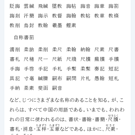
貶誨 雲緘 飛緘 墜教 誨帖 誨音 誨章 誨箚
誨剡 汗簡 誨示 教督 誨翰 教帖 教章 教條
教削 烏封 教翰 羲墨 鯉素
自称書箚
濡削 柔訥 柔削 柔尺 柔翰 納翰 尺素 尺書
書札 尺楮 尺一 尺紙 尺牋 尺牘 蕪牘 手牘
手誨 手啓 手記 手札 手槧 柔槧 奏記 短記
具記 寸毫 緘縢 嗣布 嗣問 片札 愚翰 短札
手納 柔素 斐函 嗣音
など、じつにさまざまな名称のあることを知る。が、こ
れらは、すべて中国の用語である。いまでも、われわ
せきとく
れの日常に使われるのは、書状・書翰・書簡・
尺牘
・
たまずさ
たまずさ
せきそ
書札・消息・
玉梓
・
玉章
などである。ほかに、
尺素
・
りそ
ぎょそ