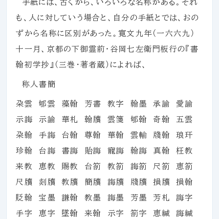
手紙には、古くから、いろいろな名称がある。それ
も、人に対していう場合と、自分の手紙とでは、おの
ずから名称に区別があった。寛文九年（一六六九）
十一月、京都の下御霊前・谷岡七左衛門板行の『書
翰初学抄』（三巻・著者蔵）によれば、
称人書簡
朶雲 郇雲 藻翰 芳書 教字 翰墨 承諭 愛諭
示誨 示諭 華札 翰牘 雲箋 郇翰 奇翰 五雲
朶翰 手誨 台翰 尊翰 華翰 雲輸 牋翰 琅玕
珍翰 台誨 書誨 貽誨 寵誨 翰誨 真翰 枉教
来教 恵教 賜教 台箚 教箚 誨箚 尺箚 恵箚
尺牘 剡牘 教牘 簡牘 誨牘 牋牘 損牘 損翰
貶翰 宝墨 謙翰 教墨 誨墨 芳墨 芳札 誨字
手字 恵字 墜翰 来翰 示字 箚字 恵緘 誨緘