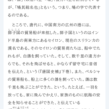
が、「鳩其総名也」ともいう。つまり、鳩の字で代表す
るのである。
ところで、唐代に、中国南方の広州の港には、
ししこく
師子国
の貿易船が来航した。師子国というのはイン
ド半島の南東方にあるセイロン、現在のスリランカの
漢名である。そのセイロンの貿易商たちは、船中でた
れもが、白鴿を飼っていた。そして、数千里の遠方か
らでも、それを飛ばせると、かならず留守宅に音信
を伝えた、という（『唐国史補』下巻）。また、ペルシャ
の貿易船も、船上に多くの鴿を飼っていた。鴿は数
千里も飛ぶことができた、という。たとえば、一羽を
放っても、家に飛んでかえり、家族のものに航海の安
全を知らせることができた、と伝えている
せいようざっそ