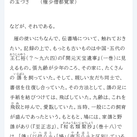
の玉づさ （権少僧都覚家）
などが、それである。
雁の使いにちなんで、伝書鳩について、触れておき
たい。記録の上で、もっとも古いものは中国・五代の
おうじんゆう
王仁裕
（？～九六四）の『開元天宝遺事』（一巻）に見
えるもの。張九齢が少年のころ、その家に、たくさん
いえばと
の
鴿
を飼っていた。そして、親しい友だち同士で、
書信を往復し合っていた。その方法として、鴿の足に
手紙を結びつけては、飛ばしていた。九齢は、これを
ひぬ
飛奴
と呼んで、愛翫していた。当時、一般にこの飼育
が盛んであったという。もともと、鳩には、家鴿と野
わみょうるいじゅうしょう
鴿があり（『至正志』）、『
和名類聚抄
』（巻十八）で
いへはと
やまはと
は、「鴿」（
以倍八止
・「鳩」（
夜万八止
と区別している