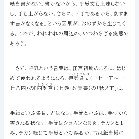
紙を書かない。書かないから、手紙文も上達しない
し、手も上がらない。さらに、下手であるから、ますま
す書かなくなる。という因果が、おのずから生じてく
る。これが、われわれの周辺の、いつわらざる実態で
あろう。
さて、手紙という言葉は、江戸初期のころに、はじ
いせさだたけ
めて使われるようになる。
伊勢貞丈
（一七一五～一
しきくさ
七八四）の『
四季草
』（七巻・故実書）の「秋ノ下」に、
手紙といふ名目、古はなし。手簡といふは、手づから
書きたる状なり。手簡はシュカンなるを、テカンとよ
み、テカン転じて手紙といひ誤るか。古は紙を横に