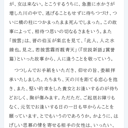
が、女は来ない。とこうするうちに、急激に水かさが
増した川の中で、逃げることもせずに待ちつづけ、つ
いに橋の柱につかまったまま死んでしまった。この故
事によって、相待つ思いの切なるさまをいう。また
「披雲」は、晋の伯玉が楽広を見て、「此人、人之水
鏡也。見之。若披雲霧而覩青天」（『世説新語』賞誉
篇）といった故事から、人に逢うことを敬っていう。
つつしんでお手紙をいただき、仰せの旨、委細拝
承いたしました。たちまち、天の川を距てる恋心を抱
き、また、堅い約束をした貴女とお逢いするのが待ち
どおしく、胸が傷みます。ただただ、ご起居お障りも
なく、元気でお逢いする日の一日も早からんことを
願っています、とでもいうのであろうか。かように、は
げしい思慕の情を寄せる相手の女性は、いったい、