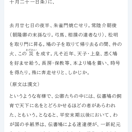
十月二十一日条）に、
去月廿七日の夜半、朱雀門焼亡せり。常陸介朝俊
（朝隆卿の末孫なり。弓馬、相撲の達者なり）、松明
を取り門に昇る。鳩の子を取りて帰り去るの間、件の
わざわい
火、この
災
を成す。凡そ近年、天子・上皇、悉く鳩
を好ませ給う。長房・保教等、本より鳩を養い、時号
を得たり。殊に奔走せりと、しかじか。
（原文は漢文）
というような有様で、公卿たちの中には、伝書鳩の飼
育で天下に名をとどろかせるほどの者があらわれ
た、ともいう。となると、平安末期以後において、わ
が国の手紙界は、伝書鳩による速達便が、一新紀元