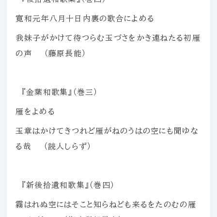
寛和元年八月十日内裏の歌合によめる
我妹子がかけて待つらむ玉づさをかき連ねたる初雁
の声 （藤原長能）
『金葉和歌集』（巻三）
雁をよめる
玉章はかけてきつれど雁がねのうはの空にも聞ゆな
る哉 （読人しらず）
『新後拾遺和歌集』（巻四）
霧はれぬ空にはそこと知らねども来るをたのむの雁