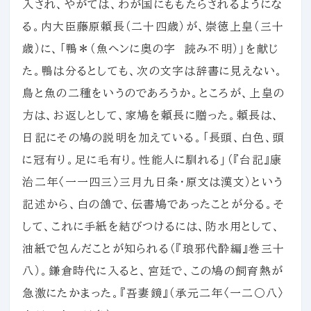
入され、やがては、わが国にももたらされるようにな
る。内大臣藤原頼長（二十四歳）が、崇徳上皇（三十
歳）に、「鴨＊（魚ヘンに奥の字 読み不明）」を献じ
た。鴨は分るとしても、次の文字は辞書に見えない。
鳥と魚の二種をいうのであろうか。ところが、上皇の
方は、お返しとして、家鳩を頼長に贈った。頼長は、
日記にその鳩の説明を加えている。「長頭、白色、頭
に冠有り。足に毛有り。性能人に馴れる」（『台記』康
治二年〈一一四三〉三月九日条・原文は漢文）という
記述から、白の鴿で、伝書鳩であったことが分る。そ
して、これに手紙を結びつけるには、防水用として、
油紙で包んだことが知られる（『琅邪代酔編』巻三十
八）。鎌倉時代に入ると、宮廷で、この鳩の飼育熱が
急激にたかまった。『吾妻鏡』（承元二年〈一二〇八〉