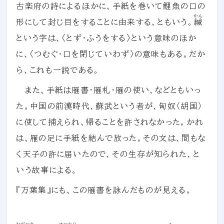
古楽府の詩によるほかに、手紙を巻いて鯉魚の口の
かん
形にして封じ目をすることに由来する、ともいう。
緘
という字は、〈とず・ふうをする〉という意味のほか
に、〈つむぐ・口を閉じていわず〉の意味もある。だか
ら、これも一説である。
また、手紙は雁書・雁札・雁の使い、などともいっ
た。中国の前漢時代、蘇武という者が、匈奴（胡国）
に使して捕えられ、帰ることを許されなかった。かれ
は、雁の足に手紙を結んで放った。その文は、間もな
く天子の許に届いたので、その生存が知られた、と
いう故事による。
『万葉集』にも、この雁書を詠んだものが見える。