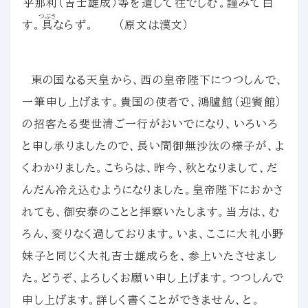
乎那利
（吉士雄成）等を
遣
して
往
でしむ。謹みて白
つぶさ
す。
具
ならず。 （原文は漢文）
東の国なる天皇から、西の皇帝陛下につつしんで、
一筆申し上げます。貴国の使者で、鴻臚館（迎賓館）
の招客たる斐世清ご一行がおいでになり、いろいろ
と申し承りましたので、長い間御無沙汰の様子が、よ
くわかりました。こちらは、昨今、秋となりまして、だ
んだん冷え込むようになりました。皇帝陛下におかさ
れても、御安泰のことと拝察いたします。当方は、む
ろん、変りなく過しております。いま、ここに大礼小野
妹子と同じく大礼吉士雄成らを、参上いたさせまし
た。どうぞ、よろしくお願い申し上げます。つつしんで
申し上げます。詳しく書くことができません、と。