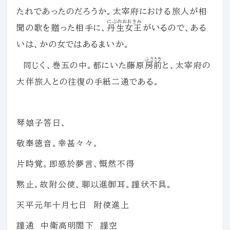
たれであったのだろうか。太宰府における旅人が相
にぶのおおきみ
聞の歌を贈った相手に、
丹生女王
がいるので、ある
いは、かの女ではあるまいか。
ふささき
同じく、巻五の中。都にいた藤原
房前
と、太宰府の
大伴旅人との往復の手紙二通である。
琴娘子答曰、
敬奉徳音。幸甚々々。
片時覚。即感於夢言、慨然不得
黙止。故附公使、聊以進御耳。謹状不具。
天平元年十月七日 附使進上
謹通 中衛高明閤下 謹空