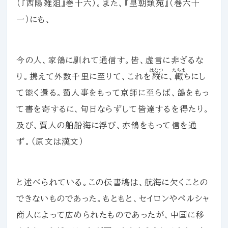
（『
西陽雑爼
』巻十六）。また、『皇朝類苑』（巻六十
一）にも、
今の人、家鴿に馴れて通信す。皆、虚言に非ざるな
はなつ
たちま
り。携えて外数千里に至りて、これを
縦
に、
輙
ちにし
て能く還る。蜀人事をもって京師に至らば、鴿をもっ
て書を寄するに、旬日ならずして皆達するを得たり。
及び、賈人の舶船海に浮び、亦鴿をもって信を通
ず。（原文は漢文）
と述べられている。この伝書鳩は、航海に欠くことの
できないものであった。もともと、セイロンやペルシャ
商人によって広められたものであったが、中国に移