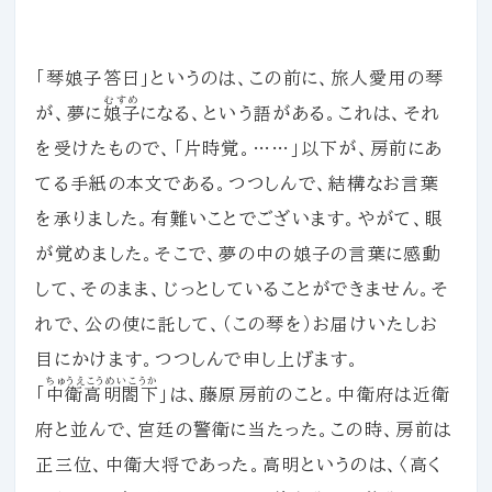
「琴娘子答曰」というのは、この前に、旅人愛用の琴
むすめ
が、夢に
娘子
になる、という語がある。これは、それ
を受けたもので、「片時覚。……」以下が、房前にあ
てる手紙の本文である。つつしんで、結構なお言葉
を承りました。有難いことでございます。やがて、眼
が覚めました。そこで、夢の中の娘子の言葉に感動
して、そのまま、じっとしていることができません。そ
れで、公の使に託して、（この琴を）お届けいたしお
目にかけます。つつしんで申し上げます。
ちゅうえこうめいこうか
「
中衛高明閤下
」は、藤原房前のこと。中衛府は近衛
府と並んで、宮廷の警衛に当たった。この時、房前は
正三位、中衛大将であった。高明というのは、〈高く