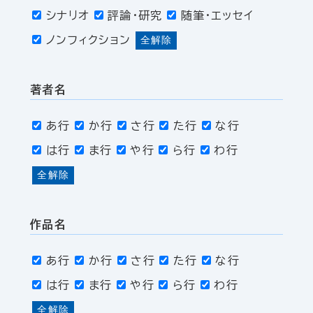
シナリオ
評論・研究
随筆・エッセイ
ノンフィクション
全解除
著者名
あ行
か行
さ行
た行
な行
は行
ま行
や行
ら行
わ行
全解除
作品名
あ行
か行
さ行
た行
な行
は行
ま行
や行
ら行
わ行
全解除