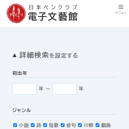
日本ペンクラブ
メニュー
電子文藝館
詳細検索
を設定する
初出年
年
〜
年
ジャンル
小説
詩
短歌
俳句
川柳
戯曲