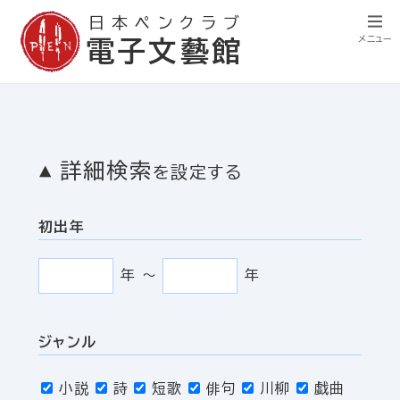
日本ペンクラブ
メニュー
電子文藝館
詳細検索
を設定する
初出年
年
〜
年
ジャンル
小説
詩
短歌
俳句
川柳
戯曲