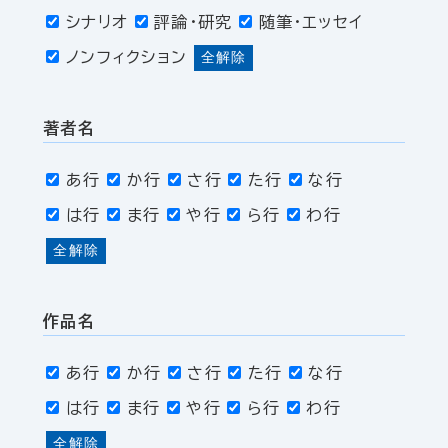
シナリオ
評論・研究
随筆・エッセイ
ノンフィクション
全解除
著者名
あ行
か行
さ行
た行
な行
は行
ま行
や行
ら行
わ行
全解除
作品名
あ行
か行
さ行
た行
な行
は行
ま行
や行
ら行
わ行
全解除