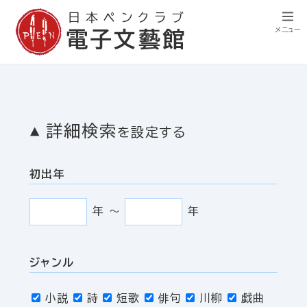
日本ペンクラブ
メニュー
電子文藝館
詳細検索
を設定する
初出年
年
〜
年
ジャンル
小説
詩
短歌
俳句
川柳
戯曲