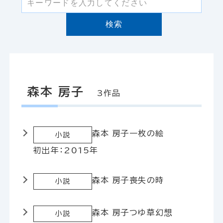
検索
森本 房子
3作品
森本 房子
一枚の絵
小説
初出年：2015年
森本 房子
喪失の時
小説
森本 房子
つゆ草幻想
小説