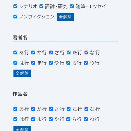
シナリオ
評論・研究
随筆・エッセイ
ノンフィクション
全解除
著者名
あ行
か行
さ行
た行
な行
は行
ま行
や行
ら行
わ行
全解除
作品名
あ行
か行
さ行
た行
な行
は行
ま行
や行
ら行
わ行
全解除