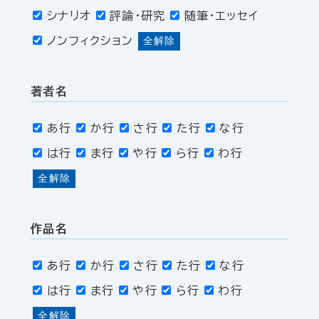
シナリオ
評論・研究
随筆・エッセイ
ノンフィクション
全解除
著者名
あ行
か行
さ行
た行
な行
は行
ま行
や行
ら行
わ行
全解除
作品名
あ行
か行
さ行
た行
な行
は行
ま行
や行
ら行
わ行
全解除