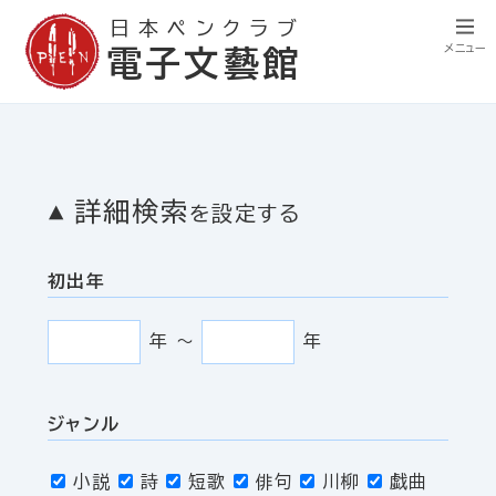
日本ペンクラブ
メニュー
電子文藝館
詳細検索
を設定する
初出年
年
〜
年
ジャンル
小説
詩
短歌
俳句
川柳
戯曲