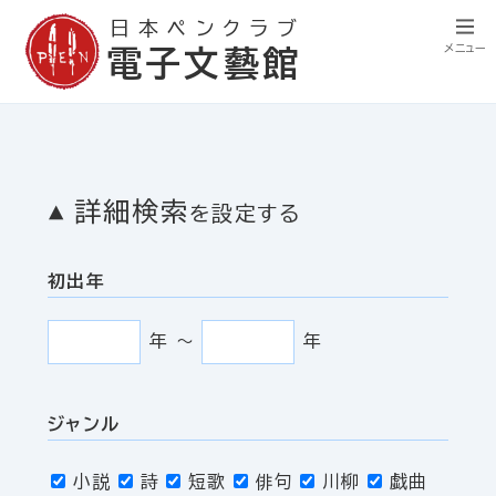
日本ペンクラブ
メニュー
電子文藝館
詳細検索
を設定する
初出年
年
〜
年
ジャンル
小説
詩
短歌
俳句
川柳
戯曲