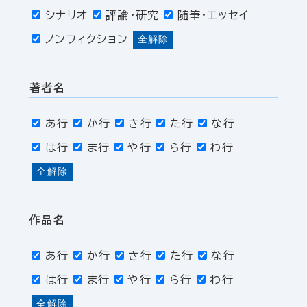
シナリオ
評論・研究
随筆・エッセイ
ノンフィクション
全解除
著者名
あ行
か行
さ行
た行
な行
は行
ま行
や行
ら行
わ行
全解除
作品名
あ行
か行
さ行
た行
な行
は行
ま行
や行
ら行
わ行
全解除